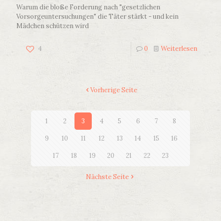
Warum die bloße Forderung nach "gesetzlichen
Vorsorgeuntersuchungen" die Täter stärkt - und kein
Mädchen schützen wird
4
0
Weiterlesen
Vorherige Seite
1
2
3
4
5
6
7
8
9
10
11
12
13
14
15
16
17
18
19
20
21
22
23
Nächste Seite