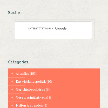
Suche
Categories
Aktuelles
(193)
Entwicklungspolitik
(20)
Gerichtsbeschlüsse
(9)
Gesetzesinitiativen
(18)
Helfen & Spenden
(4)