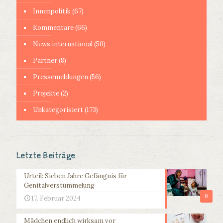
Innenpolitik
(67)
Kommentare
(66)
News international
(50)
Partner
(8)
Pressemeldungen
(56)
Projekte
(2)
Unkategorisiert
(173)
Letzte Beiträge
Urteil: Sieben Jahre Gefängnis für
Genitalverstümmelung
0
17. Februar 2024
Mädchen endlich wirksam vor