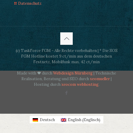
Datenschutz
(c) TaskForce FGM - Alle Rechte vorbehalten | * Die SOS
FGM Hotline kostet 9 ct/min aus dem deutschen
Festnetz, Mobilfunk max. 42 ct/min
Made with ♥ durch
Webdesign Nürnberg
| Technische
Realisation, Beratung und SEO durch
xeomueller
|
Hosting durch
xeocom webhosting
.
Englisch
Deutsch
English
(
)