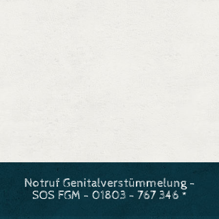
Notruf Genitalverstümmelung -
SOS FGM - 01803 - 767 346 *