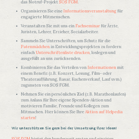
das Notruf-Projekt
SOS FGM
.
Organisieren Sie eine
Informationsveranstaltung
für
engagierte Mitmenschen.
Veranstalten Sie mit uns ein
Fachseminar
für Ärzte,
Juristen, Lehrer, Erzieher, Sozialarbeiter.
Sammeln Sie Unterschriften, um Schutz für die
Patenmädchen
in Entwicklungsprojekten zu fordern:
einfach
Unterschriftenliste drucken
, loslegen und
ausgefüllt an uns zurücksenden.
Kombinieren Sie das Verteilen von
Informationen
mit
einem Benefiz (z.B. Konzert, Lesung, Film- oder
Theateraufführung, Basar, Kuchenverkauf, Lauf uvm.)
zugunsten von SOS FGM.
Nehmen Sie ein persönliches Ziel (z.B. Marathonlaufen)
zum Anlass für Ihre eigene Spenden-Aktion und
motivieren Familie, Freunde und Kollegen zum
Mitmachen. Hier können Sie Ihre
Aktion auf Helpedia
starten
!
Wir unterstützen Sie gern bei der Umsetzung Ihrer Ideen!
SOS FGM
bietet den bundesweit ersten und einzigen