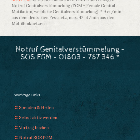
Notruf Genitalverstümmelung (FGM = Female Genital
Mutilation, weibliche Genitalverstümmelung); * 9 ct/min
aus dem deutschen Festnetz, max. 42 ct/min aus den
Mobilfunknetzen
Notruf Genitalverstümmelung -
SOS FGM - 01803 - 767 346 *
Wichtige Links
Spenden & Helfen
Selbst aktiv werden
Vortrag buchen
Notruf SOS FGM