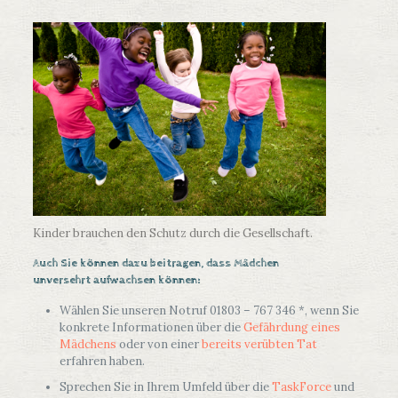
Kinder brauchen den Schutz durch die Gesellschaft.
Auch Sie können dazu beitragen, dass Mädchen
unversehrt aufwachsen können:
Wählen Sie unseren Notruf 01803 – 767 346 *, wenn Sie
konkrete Informationen über die
Gefährdung eines
Mädchens
oder von einer
bereits verübten Tat
erfahren haben.
Sprechen Sie in Ihrem Umfeld über die
TaskForce
und