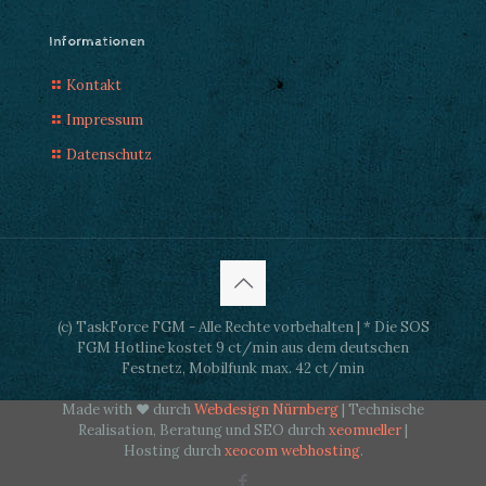
Informationen
Kontakt
Impressum
Datenschutz
(c) TaskForce FGM - Alle Rechte vorbehalten | * Die SOS
FGM Hotline kostet 9 ct/min aus dem deutschen
Festnetz, Mobilfunk max. 42 ct/min
Made with ♥ durch
Webdesign Nürnberg
| Technische
Realisation, Beratung und SEO durch
xeomueller
|
Hosting durch
xeocom webhosting
.