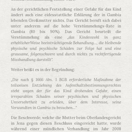
An der gerichtlichen Feststellung einer Gefahr für das Kind
ändert auch eine eidesstattliche Erklärung der in Gambia
lebenden Großmutter nichts. Das Gericht beruft sich dabei
unter anderem auf die hohe Verstümmelungs-Rate in
Gambia (80 bis 90%). Das Gericht beurteilt die
Verstümmelung als eine
„das Kindeswohl in ganz
erheblicher
Weise beeinträchtigende Behandlung…, die bleibende
physische und psychische Schäden zur Folge hat und eine
grausame, folgenschwere und durch nichts zu rechtfertigende
Misshandlung darstellt“.
Weiter heißt es in der Begründung:
„Die nach § 1666 Abs. 1 BGB erforderliche Maßnahme der
teilweisen Entziehung des Aufenthaltsbestimmungsrechtes
steht wegen der für das Kind drohenden Gefahr, einen
irreparablen Schaden seiner psychischen und physischen
Unversehrtheit zu erleiden, über dem Interesse, seine
Verwandten in Gambia zu besuchen…“
Die Beschwerde, welche die Mutter beim Oberlandesgericht
in Jena gegen diesen Beschluss eingereicht hatte, wurde
während einer mündlichen Verhandlung im Jahr 2008