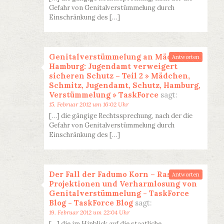
Gefahr von Genitalverstümmelung durch
Einschränkung des […]
Genitalverstümmelung an Mädchen in
Antworten
Hamburg: Jugendamt verweigert
sicheren Schutz – Teil 2 » Mädchen,
Schmitz, Jugendamt, Schutz, Hamburg,
Verstümmelung » TaskForce
sagt:
15. Februar 2012 um 16:02 Uhr
[…] die gängige Rechtssprechung, nach der die
Gefahr von Genitalverstümmelung durch
Einschränkung des […]
Der Fall der Fadumo Korn – Rassismus-
Antworten
Projektionen und Verharmlosung von
Genitalverstümmelung - TaskForce
Blog - TaskForce Blog
sagt:
19. Februar 2012 um 22:04 Uhr
[…] die im Hinblick auf die staatliche