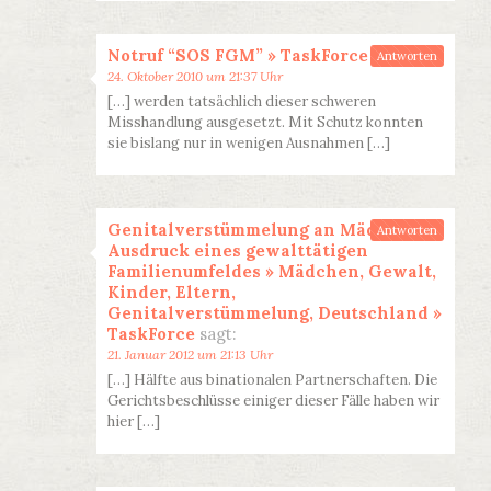
Notruf “SOS FGM” » TaskForce
sagt:
Antworten
24. Oktober 2010 um 21:37 Uhr
[…] werden tatsächlich dieser schweren
Misshandlung ausgesetzt. Mit Schutz konnten
sie bislang nur in wenigen Ausnahmen […]
Genitalverstümmelung an Mädchen:
Antworten
Ausdruck eines gewalttätigen
Familienumfeldes » Mädchen, Gewalt,
Kinder, Eltern,
Genitalverstümmelung, Deutschland »
TaskForce
sagt:
21. Januar 2012 um 21:13 Uhr
[…] Hälfte aus binationalen Partnerschaften. Die
Gerichtsbeschlüsse einiger dieser Fälle haben wir
hier […]