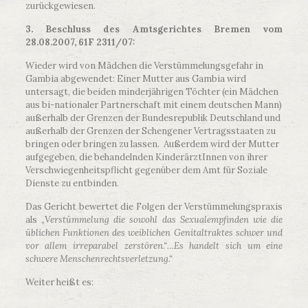
zurückgewiesen.
3. Beschluss des Amtsgerichtes Bremen vom
28.08.2007, 61F 2311/07:
Wieder wird von Mädchen die Verstümmelungsgefahr in
Gambia abgewendet: Einer Mutter aus Gambia wird
untersagt, die beiden minderjährigen Töchter (ein Mädchen
aus bi-nationaler Partnerschaft mit einem deutschen Mann)
außerhalb der Grenzen der Bundesrepublik Deutschland und
außerhalb der Grenzen der Schengener Vertragsstaaten zu
bringen oder bringen zu lassen. Außerdem wird der Mutter
aufgegeben, die behandelnden KinderärztInnen von ihrer
Verschwiegenheitspflicht gegenüber dem Amt für Soziale
Dienste zu entbinden.
Das Gericht bewertet die Folgen der Verstümmelungspraxis
als „
Verstümmelung die sowohl das Sexualempfinden wie die
üblichen Funktionen des weiblichen Genitaltraktes schwer und
vor allem irreparabel zerstören.“…
Es handelt sich um eine
schwere Menschenrechtsverletzung.“
Weiter heißt es: