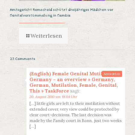
Amtsgericht Remscheid schützt dreijähriges Mädchen vor
Genitalverstümmelung in Gambia
Weiterlesen
23 Comments
(English) Female Genital Mutilation in
Antworten
Germany – an overview » Germany,
German, Mutilation, Female, Genital,
This » TaskForce
sagt:
20. August 2010 um 19:04 Uhr
[…] little girls are left to their mutilation without
extended cover, very view could be protected by
clear court-decisions. The last decision was
made by the Family court in Bonn, just two weeks
[…]