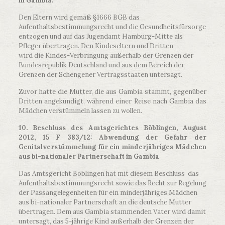
in Gambia.
Den Eltern wird gemäß §1666 BGB das
Aufenthaltsbestimmungsrecht und die Gesundheitsfürsorge
entzogen und auf das Jugendamt Hamburg-Mitte als
Pfleger übertragen. Den Kindeseltern und Dritten
wird die Kindes-Verbringung außerhalb der Grenzen der
Bundesrepublik Deutschland und aus dem Bereich der
Grenzen der Schengener Vertragsstaaten untersagt.
Zuvor hatte die Mutter, die aus Gambia stammt, gegenüber
Dritten angekündigt, während einer Reise nach Gambia das
Mädchen verstümmeln lassen zu wollen.
10. Beschluss des Amtsgerichtes Böblingen, August
2012, 15 F 383/12: Abwendung der Gefahr der
Genitalverstümmelung für ein minderjähriges Mädchen
aus bi-nationaler Partnerschaft in Gambia
Das Amtsgericht Böblingen hat mit diesem Beschluss das
Aufenthaltsbestimmungsrecht sowie das Recht zur Regelung
der Passangelegenheiten für ein minderjähriges Mädchen
aus bi-nationaler Partnerschaft an die deutsche Mutter
übertragen. Dem aus Gambia stammenden Vater wird damit
untersagt, das 5-jährige Kind außerhalb der Grenzen der