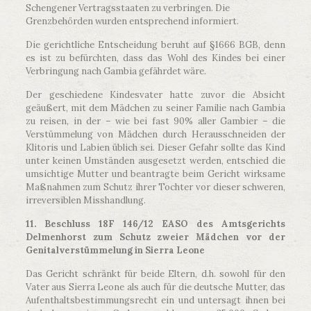
Schengener Vertragsstaaten zu verbringen. Die
Grenzbehörden wurden entsprechend informiert.
Die gerichtliche Entscheidung beruht auf §1666 BGB, denn
es ist zu befürchten, dass das Wohl des Kindes bei einer
Verbringung nach Gambia gefährdet wäre.
Der geschiedene Kindesvater hatte zuvor die Absicht
geäußert, mit dem Mädchen zu seiner Familie nach Gambia
zu reisen, in der – wie bei fast 90% aller Gambier – die
Verstümmelung von Mädchen durch Herausschneiden der
Klitoris und Labien üblich sei. Dieser Gefahr sollte das Kind
unter keinen Umständen ausgesetzt werden, entschied die
umsichtige Mutter und beantragte beim Gericht wirksame
Maßnahmen zum Schutz ihrer Tochter vor dieser schweren,
irreversiblen Misshandlung.
11. Beschluss 18F 146/12 EASO des Amtsgerichts
Delmenhorst zum Schutz zweier Mädchen vor der
Genitalverstümmelung in Sierra Leone
Das Gericht schränkt für beide Eltern, d.h. sowohl für den
Vater aus Sierra Leone als auch für die deutsche Mutter, das
Aufenthaltsbestimmungsrecht ein und untersagt ihnen bei