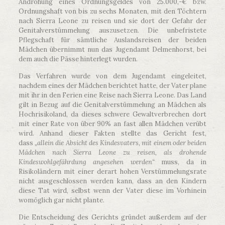
Androhung eines Ordnungsgeldes von 25.000,-€ bzw.
Ordnungshaft von bis zu sechs Monaten, mit den Töchtern
nach Sierra Leone zu reisen und sie dort der Gefahr der
Genitalverstümmelung auszusetzen. Die unbefristete
Pflegschaft für sämtliche Auslandsreisen der beiden
Mädchen übernimmt nun das Jugendamt Delmenhorst, bei
dem auch die Pässe hinterlegt wurden.
Das Verfahren wurde von dem Jugendamt eingeleitet,
nachdem eines der Mädchen berichtet hatte, der Vater plane
mit ihr in den Ferien eine Reise nach Sierra Leone. Das Land
gilt in Bezug auf die Genitalverstümmelung an Mädchen als
Hochrisikoland, da dieses schwere Gewaltverbrechen dort
mit einer Rate von über 90% an fast allen Mädchen verübt
wird. Anhand dieser Fakten stellte das Gericht fest,
dass
„allein die Absicht des Kindesvaters, mit einem oder beiden
Mädchen nach Sierra Leone zu reisen, als drohende
Kindeswohlgefährdung angesehen werden“
muss, da in
Risikoländern mit einer derart hohen Verstümmelungsrate
nicht ausgeschlossen werden kann, dass an den Kindern
diese Tat wird, selbst wenn der Vater diese im Vorhinein
womöglich gar nicht plante.
Die Entscheidung des Gerichts gründet außerdem auf der