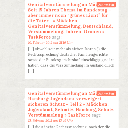
Genitalverstümmelung an Mädchen:
Antworten
Seit 15 Jahren Thema im Bundestag –
aber immer noch “grünes Licht” für
die Täter… » Mädchen,
Genitalverstümmelung, Deutschland,
Verstümmelung, Jahren, Grünen »
TaskForce
sagt:
10. Februar 2012 um 21:16 Uhr
[…] obwohl seit mehr als sieben Jahren (!) die
Rechtssprechung deutscher Familiengerichte
sowie der Bundesgerichtshof einschlägig geklärt
haben, dass die Verstümmelung im Ausland durch
[…]
Genitalverstümmelung an Mädchen in
Antworten
Hamburg: Jugendamt verweigert
sicheren Schutz – Teil 2 » Mädchen,
Jugendamt, Schmitz, Hamburg, Schutz,
Verstümmelung » TaskForce
sagt:
15. Februar 2012 um 15:49 Uhr
[…] die gängige Rechtssprechung, nach der die