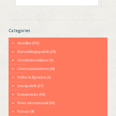
Categories
Aktuelles
(193)
Entwicklungspolitik
(20)
Gerichtsbeschlüsse
(9)
Gesetzesinitiativen
(18)
Helfen & Spenden
(4)
Innenpolitik
(67)
Kommentare
(66)
News international
(50)
Partner
(8)