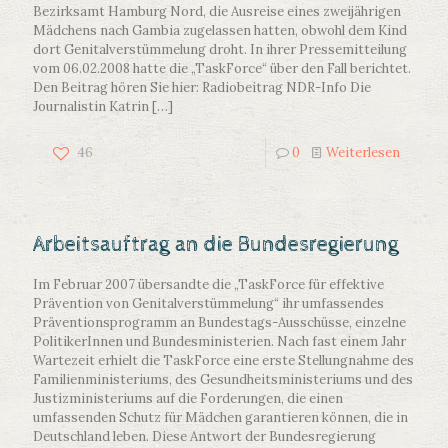
Bezirksamt Hamburg Nord, die Ausreise eines zweijährigen
Mädchens nach Gambia zugelassen hatten, obwohl dem Kind
dort Genitalverstümmelung droht. In ihrer Pressemitteilung
vom 06.02.2008 hatte die „TaskForce“ über den Fall berichtet.
Den Beitrag hören Sie hier: Radiobeitrag NDR-Info Die
Journalistin Katrin
[…]
46
0
Weiterlesen
Arbeitsauftrag an die Bundesregierung
Im Februar 2007 übersandte die „TaskForce für effektive
Prävention von Genitalverstümmelung“ ihr umfassendes
Präventionsprogramm an Bundestags-Ausschüsse, einzelne
PolitikerInnen und Bundesministerien. Nach fast einem Jahr
Wartezeit erhielt die TaskForce eine erste Stellungnahme des
Familienministeriums, des Gesundheitsministeriums und des
Justizministeriums auf die Forderungen, die einen
umfassenden Schutz für Mädchen garantieren können, die in
Deutschland leben. Diese Antwort der Bundesregierung