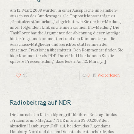
Am 12. März 2008 wurden in einer Aussprache im Familien-
Ausschuss des Bundestages alle OppostitionsAnträge zu
„Genitalverstümmelung“ abgelehnt, wie Sie der hib-Meldung
unter folgendem Link entnehmen können: hib-Meldung Die
TaskForce hat die Argumente der Ablehnung dieser Anträge
hinterfragt und kommentiert und den Kommentar an die
Ausschuss-Mitglieder und Berichterstatterinnen der
einzelnen Fraktionen übermittelt. Den Kommentar finden Sie
hier: Kommentar als PDF-Datei Und Hier können Sie die
spätere Pressemeldung dazu lesen. Am 12. März
[…]
95
0
Weiterlesen
Radiobeitrag auf NDR
Die Journalistin Katrin Jäger griff für ihren Beitrag für das
„Frauenforum-Magazin“, NDR info am 09.03.2008 den
aktuellen Hamburger „Fall“ auf, bei dem das Jugendamt
Hamburg Nord und dessen Dienstaufsichtsbehörde, das