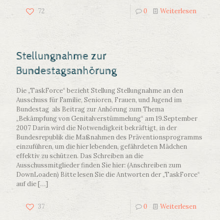
72
0
Weiterlesen
Stellungnahme zur
Bundestagsanhörung
Die „TaskForce“ bezieht Stellung Stellungnahme an den
Ausschuss für Familie, Senioren, Frauen, und Jugend im
Bundestag als Beitrag zur Anhörung zum Thema
„Bekämpfung von Genitalverstümmelung“ am 19.September
2007 Darin wird die Notwendigkeit bekräftigt, in der
Bundesrepublik die Maßnahmen des Präventionsprogramms
einzuführen, um die hier lebenden, gefährdeten Mädchen
effektiv zu schützen. Das Schreiben an die
Ausschussmitglieder finden Sie hier: (Anschreiben zum
DownLoaden) Bitte lesen Sie die Antworten der „TaskForce“
auf die
[…]
37
0
Weiterlesen