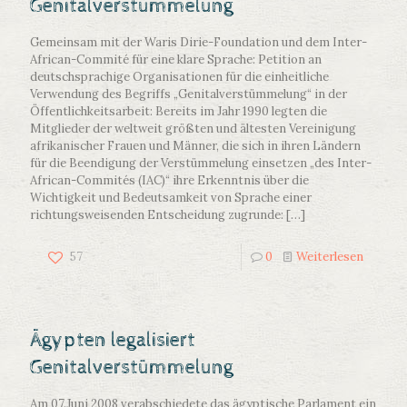
Genitalverstümmelung
Gemeinsam mit der Waris Dirie-Foundation und dem Inter-
African-Commité für eine klare Sprache: Petition an
deutschsprachige Organisationen für die einheitliche
Verwendung des Begriffs „Genitalverstümmelung“ in der
Öffentlichkeitsarbeit: Bereits im Jahr 1990 legten die
Mitglieder der weltweit größten und ältesten Vereinigung
afrikanischer Frauen und Männer, die sich in ihren Ländern
für die Beendigung der Verstümmelung einsetzen „des Inter-
African-Commités (IAC)“ ihre Erkenntnis über die
Wichtigkeit und Bedeutsamkeit von Sprache einer
richtungsweisenden Entscheidung zugrunde:
[…]
57
0
Weiterlesen
Ägypten legalisiert
Genitalverstümmelung
Am 07.Juni 2008 verabschiedete das ägyptische Parlament ein