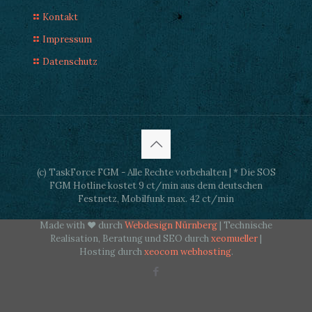
Kontakt
Impressum
Datenschutz
(c) TaskForce FGM - Alle Rechte vorbehalten | * Die SOS
FGM Hotline kostet 9 ct/min aus dem deutschen
Festnetz, Mobilfunk max. 42 ct/min
Made with ♥ durch
Webdesign Nürnberg
| Technische
Realisation, Beratung und SEO durch
xeomueller
|
Hosting durch
xeocom webhosting
.