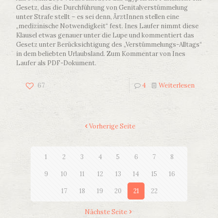
Gesetz, das die Durchführung von Genitalverstümmelung
unter Strafe stellt – es sei denn, ÄrztInnen stellen eine
„medizinische Notwendigkeit“ fest. Ines Laufer nimmt diese
Klausel etwas genauer unter die Lupe und kommentiert das
Gesetz unter Berücksichtigung des „Verstümmelungs-Alltags“
in dem beliebten Urlaubsland. Zum Kommentar von Ines
Laufer als PDF-Dokument.
67
4
Weiterlesen
Vorherige Seite
1
2
3
4
5
6
7
8
9
10
11
12
13
14
15
16
17
18
19
20
21
22
Nächste Seite