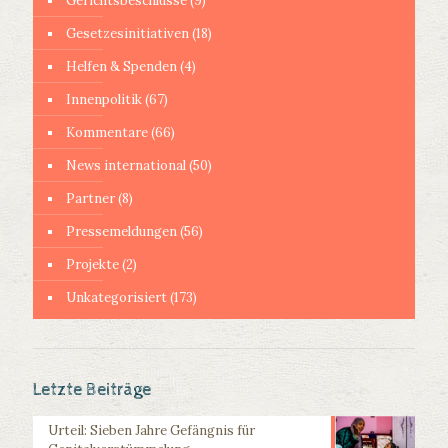
Gerichtsbeschlüsse
(9)
Gesetzesinitiativen
(18)
Helfen & Spenden
(4)
Innenpolitik
(67)
Kommentare
(66)
News international
(50)
Partner
(8)
Pressemeldungen
(56)
Projekte
(2)
Unkategorisiert
(173)
Letzte Beiträge
Urteil: Sieben Jahre Gefängnis für