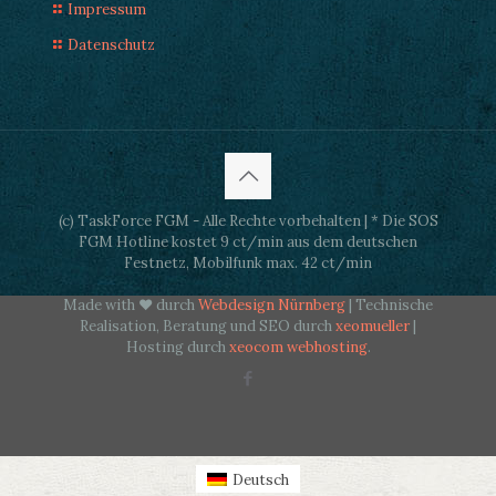
Impressum
Datenschutz
(c) TaskForce FGM - Alle Rechte vorbehalten | * Die SOS
FGM Hotline kostet 9 ct/min aus dem deutschen
Festnetz, Mobilfunk max. 42 ct/min
Made with ♥ durch
Webdesign Nürnberg
| Technische
Realisation, Beratung und SEO durch
xeomueller
|
Hosting durch
xeocom webhosting
.
Deutsch