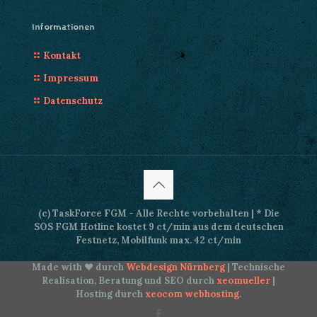
Informationen
Kontakt
Impressum
Datenschutz
(c) TaskForce FGM - Alle Rechte vorbehalten | * Die
SOS FGM Hotline kostet 9 ct/min aus dem deutschen
Festnetz, Mobilfunk max. 42 ct/min
Made with ♥ durch
Webdesign Nürnberg
| Technische
Realisation, Beratung und SEO durch
xeomueller
|
Hosting durch
xeocom webhosting
.