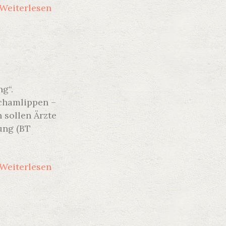
Weiterlesen
g“.
Schamlippen –
 sollen Ärzte
ung (BT
Weiterlesen