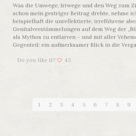
Was die Umwege, Irrwege und den Weg zum Zie
schon mein gestriger Beitrag drehte, nehme ic
beispielhaft die unreflektierte, irreführene ab
Genitalverstümmelungen auf dem Weg der „Bil
als Mythos zu entlarven – und mit aller Vehem
Gegenteil: ein aufmerksamer Blick in die Verg
Do you like it?
43
1
2
3
4
5
6
7
8
9