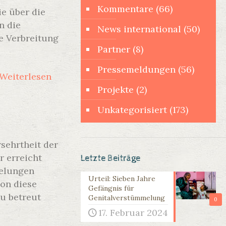
Kommentare
(66)
e über die
n die
News international
(50)
e Verbreitung
Partner
(8)
Pressemeldungen
(56)
Weiterlesen
Projekte
(2)
Unkategorisiert
(173)
sehrtheit der
r erreicht
Letzte Beiträge
melungen
Urteil: Sieben Jahre
ion diese
Gefängnis für
ku betreut
Genitalverstümmelung
0
17. Februar 2024