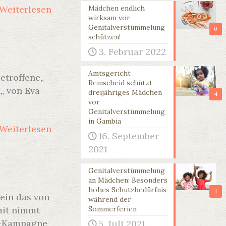
Weiterlesen
Mädchen endlich
wirksam vor
Genitalverstümmelung
0
schützen!
3. Februar 2022
Amtsgericht
etroffene„
Remscheid schützt
„ von Eva
dreijähriges Mädchen
4
vor
Genitalverstümmelung
in Gambia
Weiterlesen
16. September
2021
Genitalverstümmelung
an Mädchen: Besonders
hohes Schutzbedürfnis
1
rein das von
während der
mit nimmt
Sommerferien
n-Kampagne
5. Juli 2021