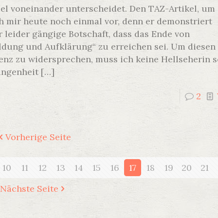
l voneinander unterscheidet. Den TAZ-Artikel, um 
h mir heute noch einmal vor, denn er demonstriert
er leider gängige Botschaft, dass das Ende von
dung und Aufklärung“ zu erreichen sei. Um diese
enz zu widersprechen, muss ich keine Hellseherin s
angenheit
[…]
2
Vorherige Seite
10
11
12
13
14
15
16
17
18
19
20
21
Nächste Seite