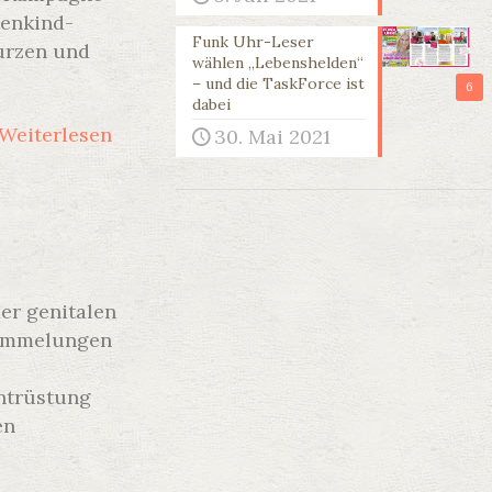
tenkind-
Funk Uhr-Leser
urzen und
wählen „Lebenshelden“
– und die TaskForce ist
6
dabei
Weiterlesen
30. Mai 2021
er genitalen
tümmelungen
e
Entrüstung
en