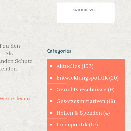
f zu den
Categories
 „Als
enden Schutz
Aktuelles
(193)
ftenden
Entwicklungspolitik
(20)
Gerichtsbeschlüsse
(9)
Weiterlesen
Gesetzesinitiativen
(18)
Helfen & Spenden
(4)
Innenpolitik
(67)