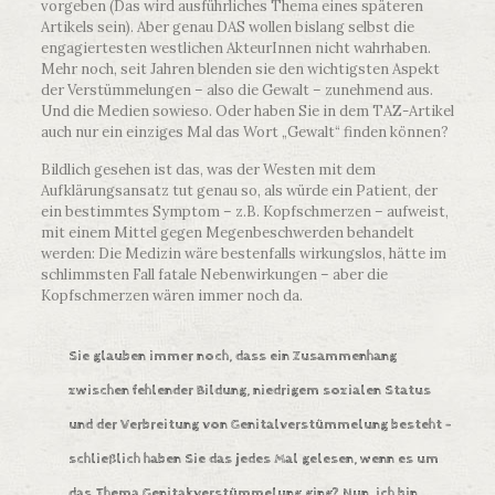
vorgeben (Das wird ausführliches Thema eines späteren
Artikels sein). Aber genau DAS wollen bislang selbst die
engagiertesten westlichen AkteurInnen nicht wahrhaben.
Mehr noch, seit Jahren blenden sie den wichtigsten Aspekt
der Verstümmelungen – also die Gewalt – zunehmend aus.
Und die Medien sowieso. Oder haben Sie in dem TAZ-Artikel
auch nur ein einziges Mal das Wort „Gewalt“ finden können?
Bildlich gesehen ist das, was der Westen mit dem
Aufklärungsansatz tut genau so, als würde ein Patient, der
ein bestimmtes Symptom – z.B. Kopfschmerzen – aufweist,
mit einem Mittel gegen Megenbeschwerden behandelt
werden: Die Medizin wäre bestenfalls wirkungslos, hätte im
schlimmsten Fall fatale Nebenwirkungen – aber die
Kopfschmerzen wären immer noch da.
Sie glauben immer noch, dass ein
Zusammenhang
zwischen fehlender Bildung, niedrigem sozialen Status
und der Verbreitung von Genitalverstümmelung besteht –
schließlich haben Sie das jedes Mal gelesen, wenn es um
das Thema Genitakverstümmelung ging?
Nun, ich bin