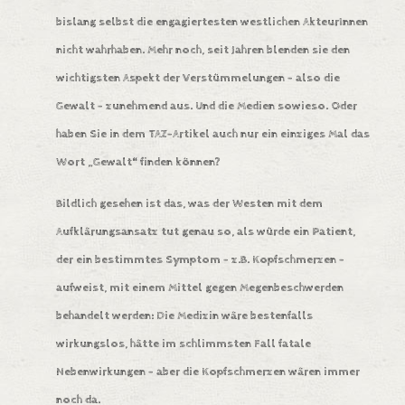
bislang selbst die engagiertesten westlichen AkteurInnen
nicht wahrhaben. Mehr noch, seit Jahren blenden sie den
wichtigsten Aspekt der Verstümmelungen – also die
Gewalt – zunehmend aus. Und die Medien sowieso. Oder
haben Sie in dem TAZ-Artikel auch nur ein einziges Mal das
Wort „Gewalt“ finden können?
Bildlich gesehen ist das, was der Westen mit dem
Aufklärungsansatz tut genau so, als würde ein Patient,
der ein bestimmtes Symptom – z.B. Kopfschmerzen –
aufweist, mit einem Mittel gegen Megenbeschwerden
behandelt werden: Die Medizin wäre bestenfalls
wirkungslos, hätte im schlimmsten Fall fatale
Nebenwirkungen – aber die Kopfschmerzen wären immer
noch da.