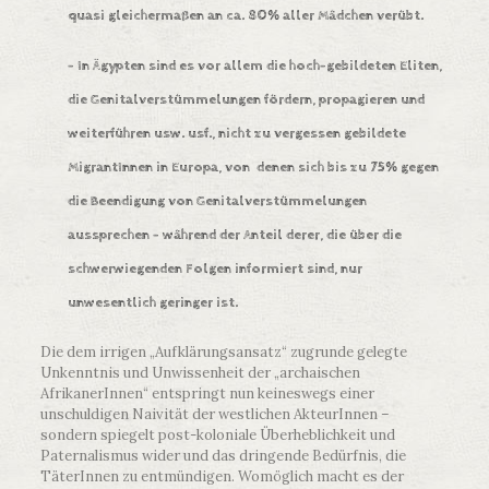
quasi gleichermaßen an ca. 80% aller Mädchen verübt.
– In
Ägypten
sind es vor allem die hoch-gebildeten Eliten,
die Genitalverstümmelungen fördern, propagieren und
weiterführen usw. usf., nicht zu vergessen
gebildete
MigrantInnen in Europa
, von denen sich bis zu 75% gegen
die Beendigung von Genitalverstümmelungen
aussprechen – während der Anteil derer, die über die
schwerwiegenden Folgen informiert sind, nur
unwesentlich geringer ist.
Die dem irrigen „Aufklärungsansatz“ zugrunde gelegte
Unkenntnis und Unwissenheit der „archaischen
AfrikanerInnen“ entspringt nun keineswegs einer
unschuldigen Naivität der westlichen AkteurInnen –
sondern spiegelt post-koloniale Überheblichkeit und
Paternalismus wider und das dringende Bedürfnis, die
TäterInnen zu entmündigen. Womöglich macht es der