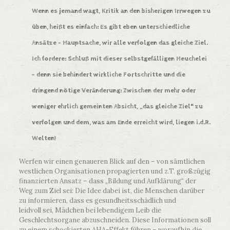
Wenn es jemand wagt, Kritik an den bisherigen Irrwegen zu
üben, heißt es einfach: Es gibt eben unterschiedliche
Ansätze – Hauptsache, wir alle verfolgen das gleiche Ziel.
Ich fordere: Schluß mit dieser selbstgefälligen Heuchelei
– denn sie behindert wirkliche Fortschritte und die
dringend nötige Veränderung: Zwischen der mehr oder
weniger ehrlich gemeinten Absicht, „das gleiche Ziel“ zu
verfolgen und dem, was am Ende erreicht wird, liegen i.d.R.
Welten!
Werfen wir einen genaueren Blick auf den – von sämtlichen
westlichen Organisationen propagierten und z.T. großzügig
finanzierten Ansatz – dass „Bildung und Aufklärung“ der
Weg zum Ziel sei: Die Idee dabei ist, die Menschen darüber
zu informieren, dass es gesundheitsschädlich und
leidvoll sei, Mädchen bei lebendigem Leib die
Geschlechtsorgane abzuschneiden. Diese Informationen soll
zu einem schockierten AHA-Effekt führen – woraufhin die