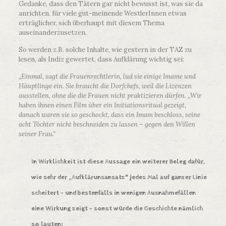
Gedanke, dass den Tätern gar nicht bewusst ist, was sie da
anrichten, für viele gut-meinende WestlerInnen etwas
erträglicher, sich überhaupt mit diesem Thema
auseinanderzusetzen.
So werden z.B. solche Inhalte, wie gestern in der TAZ zu
lesen, als Indiz gewertet, dass Aufklärung wichtig sei:
„Einmal, sagt die Frauenrechtlerin, lud sie einige Imame und
Häuptlinge ein. Sie braucht die Dorfchefs, weil die Lizenzen
ausstellen, ohne die die Frauen nicht praktizieren dürfen. „Wir
haben ihnen einen Film über ein Initiationsritual gezeigt,
danach waren sie so geschockt, dass ein Imam beschloss, seine
acht Töchter nicht beschneiden zu lassen – gegen den Willen
seiner Frau.“
In Wirklichkeit ist diese Aussage ein weiterer Beleg dafür,
wie sehr der „Aufklärunsansatz“ jedes Mal auf ganzer Linie
scheitert – und bestenfalls in wenigen Ausnahmefällen
eine Wirkung zeigt – sonst würde die Geschichte nämlich
so lauten: