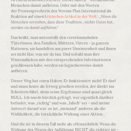
Menschen damit aufhören. Oder mit den Worten
der Pressesprecherin des Vereins Plan International als
Reaktion auf einen
kritischen Artikel in der Welt
:
„Wenn die
Menschen verstehen, dass diese Tradition…nichts Gutes hat,
werden sie damit aufhören.“
Das heißt, man unterstellt den verstümmelnden
TäterInnen, den Familien, Müttern, Vätern – ja ganzen
Nationen, sie handelten aus purer Unwissenheit und ihnen
sei nicht klar, was sie da tun. Und sobald man ihre
Wissenslücken mit den entsprechenden Informationen
geschlossen habe, werden sie logischerweise damit
aufhören.
Dieser Weg hat einen Haken: Er funktioniert nicht! Er darf
und muss heute als Irrweg gesehen werden, der direkt ins
Scheitern führt, denn seine Ergebnisse sind quasi gleich
NULL. Ich wurde kürzlich gefragt, wer eigentlich darüber
befindet, was „richtig“ und was „falsch“ sei – und meine
Antwort darauf war: es ist „niemand“ anderes als die
Wirklichkeit, die tatsächliche Wirkung einer Aktion…
Und die ist in diesem Fall mehr als offensichtlich: Wenn die
Wirkung des Weges der Aufklärung NICHT die richtige ist –