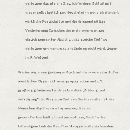
verfolgen das gleiche Ziel. Ich fordere: Schluß mit
dieser selbstgefälligen Heuchelei – denn sie behindert
wirkliche Fortschritte und die dringend nötige
Veränderung: Zwischen der mehr oder weniger
ehrlich gemeinten Absicht, „das gleiche Ziel“ zu
verfolgen und dem, was am Ende erreicht wird, liegen
i.d.R. Welten!
Werfen wir einen genaueren Blick auf den – von sämtlichen
westlichen Organisationen propagierten und z.T.
großzügig finanzierten Ansatz – dass „Bildung und
Aufklärung“ der Weg zum Ziel sei: Die Idee dabei ist, die
Menschen darüber zu informieren, dass es
gesundheitsschädlich und leidvoll sei, Mädchen bei
lebendigem Leib die Geschlechtsorgane abzuschneiden.