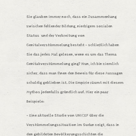
Sie glauben immer noch, dass ein
Zusammenhang
zwischen fehlender Bildung, niedrigem sozialen
Status und der Verbreitung von
Genitalverstümmelung besteht – schließlich haben
Sie das jedes Mal gelesen, wenn es um das Thema
Genitakverstümmelung ging?
Nun, ich bin ziemlich
sicher, dass man Ihnen den Beweis für diese Aussagen
schuldig geblieben ist. Die Empirie räumt mit diesem
Mythos jedenfalls gründlich auf. Hier ein paar
Beispiele:
– Eine aktuelle Studie von
UNICEF über die
Verstümmelungssituation im Sudan
zeigt, dass in
den gebildeten Bevölkerungsschichten die