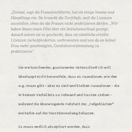
„Einmal, sagt die Frauenrechtlerin, lud sie einige Imame und
Häuptlinge ein. Sie braucht die Dorfchefs, weil die Lizenzen
ausstellen, ohne die die Frauen nicht praktizieren dürfen. „Wir
haben ihnen einen Film über ein Initiationsritual gezeigt,
danach waren sie so geschockt, dass sie sämtliche erteilte
Lizenzen zurückforderten, verbrannten und von da an keiner
Frau mehr genehmigten, Genitalverstümmelung zu
praktizieren“.
Ein weitreichender, gravierender Unterschied! Ich will
überhaupt nicht bezweifeln, dass es Ausnahmen, wie den
o.g. Imam gibt – aber es sind und bleiben Ausnahmen –
die
in keinem Verhältnis zu Aufwand und Kosten stehen –
während die überwiegende Mehrheit der „Aufgeklärten“
weiterhin auf der Verstümmelung beharren.
Es muss endlich akzeptiert werden, dass