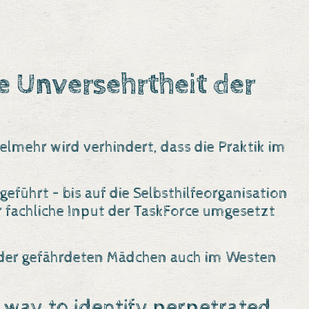
e Unversehrtheit der
elmehr wird verhindert, dass die Praktik im
eführt – bis auf die Selbsthilfeorganisation
r
fachliche Input der TaskForce
umgesetzt
z der gefährdeten Mädchen auch im Westen
ly way to identify perpetrated