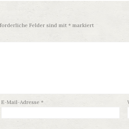
forderliche Felder sind mit
*
markiert
E-Mail-Adresse
*