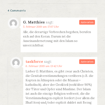
4 Comments
G. Matthies
sagt:
Antworten
5. Februar 2019 um 17:07 Uhr
Alle, die derartige Verbrechen begehen, berufen
sich auf den Koran. Darum ist die
Auseinandersetzung mit den Islam so
unverzichtbar.
taskforce
sagt:
Antworten
6. Februar 2019 um 13:42 Uhr
Lieber G. Matthies, es gibt zwar auch Christen,
die Genitalverstümmelungen verübern (z.B. die
Kopten in Äthiopien oder die Maasai =
katholisch), aber der Großteil (wohl über 90%)
der Täter und Opfer sind Muslime. Der Islam
ist auch die einzige Religion weltweit, die die
Verstümmelungen explizit fordert (vor allem die
Shafi’iten) und/oder explizit duldet mit Bezug