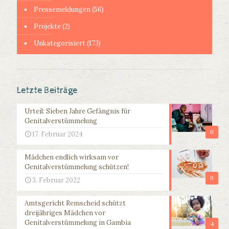
Pressemeldungen
(56)
Projekte
(2)
Unkategorisiert
(173)
Letzte Beiträge
Urteil: Sieben Jahre Gefängnis für
Genitalverstümmelung
0
17. Februar 2024
Mädchen endlich wirksam vor
Genitalverstümmelung schützen!
0
3. Februar 2022
Amtsgericht Remscheid schützt
dreijähriges Mädchen vor
Genitalverstümmelung in Gambia
4