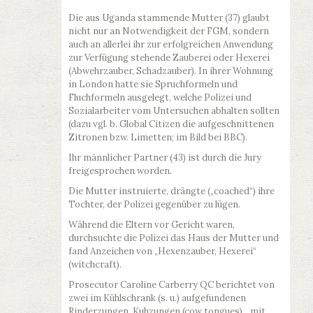
Die aus Uganda stammende Mutter (37) glaubt
nicht nur an Notwendigkeit der FGM, sondern
auch an allerlei ihr zur erfolgreichen Anwendung
zur Verfügung stehende Zauberei oder Hexerei
(Abwehrzauber, Schadzauber). In ihrer Wohnung
in London hatte sie Spruchformeln und
Fluchformeln ausgelegt, welche Polizei und
Sozialarbeiter vom Untersuchen abhalten sollten
(dazu vgl. b. Global Citizen die aufgeschnittenen
Zitronen bzw. Limetten; im Bild bei BBC).
Ihr männlicher Partner (43) ist durch die Jury
freigesprochen worden.
Die Mutter instruierte, drängte („coached“) ihre
Tochter, der Polizei gegenüber zu lügen.
Während die Eltern vor Gericht waren,
durchsuchte die Polizei das Haus der Mutter und
fand Anzeichen von „Hexenzauber, Hexerei“
(witchcraft).
Prosecutor Caroline Carberry QC berichtet von
zwei im Kühlschrank (s. u.) aufgefundenen
Rinderzungen, Kuhzungen (cow tongues), „mit