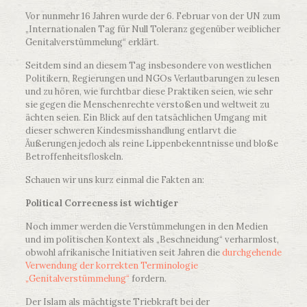
Vor nunmehr 16 Jahren wurde der 6. Februar von der UN zum
„Internationalen Tag für Null Toleranz gegenüber weiblicher
Genitalverstümmelung“ erklärt.
Seitdem sind an diesem Tag insbesondere von westlichen
Politikern, Regierungen und NGOs Verlautbarungen zu lesen
und zu hören, wie furchtbar diese Praktiken seien, wie sehr
sie gegen die Menschenrechte verstoßen und weltweit zu
ächten seien. Ein Blick auf den tatsächlichen Umgang mit
dieser schweren Kindesmisshandlung entlarvt die
Äußerungen jedoch als reine Lippenbekenntnisse und bloße
Betroffenheitsfloskeln.
Schauen wir uns kurz einmal die Fakten an:
Political Correcness ist wichtiger
Noch immer werden die Verstümmelungen in den Medien
und im politischen Kontext als „Beschneidung“ verharmlost,
obwohl afrikanische Initiativen seit Jahren die
durchgehende
Verwendung der korrekten Terminologie
„Genitalverstümmelung“
fordern.
Der Islam als mächtigste Triebkraft bei der