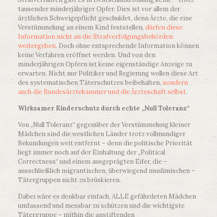
tausender minderjähriger Opfer. Dies ist vor allem der
ärztlichen Schweigepflicht geschuldet, denn Ärzte, die eine
Verstümmelung an einem Kind feststellen,
dürfen diese
Information nicht an die Strafverfolgungsbehörden
weitergeben
. Doch ohne entsprechende Information können
keine Verfahren eröffnet werden. Und von den
minderjährigen Opfern ist keine eigenständige Anzeige zu
erwarten. Nicht nur Politiker und Regierung wollen diese Art
des systematischen Täterschutzes beibehalten,
sondern
auch die Bundesärztekammer und die Ärzteschaft selbst
.
Wirksamer Kinderschutz durch echte „Null Toleranz“
Von „Null Toleranz“ gegenüber der Verstümmelung kleiner
Mädchen sind die westlichen Länder trotz vollmundiger
Bekundungen weit entfernt – denn die politische Priorität
liegt immer noch auf der Einhaltung der „Political
Correctness“ und einem ausgeprägten Eifer, die –
ausschließlich migrantischen, überwiegend muslimischen –
Tätergruppen nicht zu brüskieren.
Dabei wäre es denkbar einfach, ALLE gefährdeten Mädchen
umfassend und messbar zu schützen und die wichtigste
Tätergruppe – mithin die anstiftenden