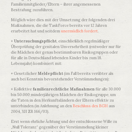
Familienmitglieder/Eltern – ihrer angemessenen
Bestrafung zuzuführen.
Möglich wäre dies mit der Umsetzung der folgenden drei
Maßnahmen, die die TaskForce bereits vor 12 Jahren
erarbeitet hat und seitdem
unermüdlich fordert
.
+
Untersuchungspflicht
, einschließlich regelmäßiger
Überprüfung der genitalen Unversehrtheit (entweder nur für
die Mädchen der genau bestimmbaren Risikogruppen oder
für alle in Deutschland lebenden Kinder bis zum 18.
Lebensjahr) kombiniert mit:
+ Gesetzlicher
Meldepflicht
(im Fall bereits verübter als
auch bei Kenntnis bevorstehender Verstümmelungen);
+ Kollektive
familienrechtliche Maßnahmen
für alle 30.000
bis 50.000 minderjährigen Mädchen der Risikogruppe, um
die Taten in den Herkunftsländern der Eltern effektiv zu
unterbinden (in Anlehnung an den
Beschluss des BGH
aus
2004, XII ZB 166/03).
Erst wenn ehrliche Ächtung und der entschlossene Wille zu
„Null Toleranz“ gegenüber der Verstümmelung kleiner