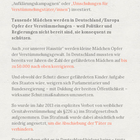
„Aufklärungskampagnen“ oder
„Umschulungen für
Verstümmelungstäter/innen“
) investiert.
Tausende Mädchen werden in Deutschland/Europa
Opfer der Verstümmelungen – weil Politiker und
Regierungen nicht bereit sind, sie konsequent zu
schützen.
Auch „vor unserer Haustür“ werden kleine Mädchen Opfer
der Verstümmelungsgewalt. In Deutschland mussten wir
bereits vor Jahren die Zahl der gefährdeten Mädchen auf
bis
zu 50.000 nach oben korrigieren
.
Und obwohl der Schutz dieser gefährdeten Kinder Aufgabe
des Staates wäre, weigern sich Parlamentarier und
Bundesregierung – mit Duldung der breiten Öffentlichkeit –
wirksame Schutzmaßnahmen umzusetzen.
So wurde im Jahr 2013 ein explizites Verbot von weiblicher
Genitalverstümmelung als §226 a.) ins Strafgesetzbuch
aufgenommen. Das Strafmaß wurde dabei absichtlich sehr
niedrig angesetzt,
um die Abschiebung der Täter zu
verhindern
.
Strafverfahren gibt es in Deutschland bislang keine – trotz