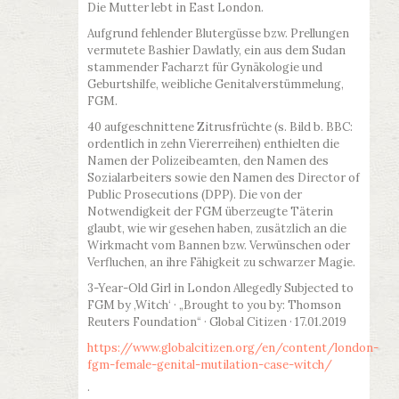
Die Mutter lebt in East London.
Aufgrund fehlender Blutergüsse bzw. Prellungen
vermutete Bashier Dawlatly, ein aus dem Sudan
stammender Facharzt für Gynäkologie und
Geburtshilfe, weibliche Genitalverstümmelung,
FGM.
40 aufgeschnittene Zitrusfrüchte (s. Bild b. BBC:
ordentlich in zehn Viererreihen) enthielten die
Namen der Polizeibeamten, den Namen des
Sozialarbeiters sowie den Namen des Director of
Public Prosecutions (DPP). Die von der
Notwendigkeit der FGM überzeugte Täterin
glaubt, wie wir gesehen haben, zusätzlich an die
Wirkmacht vom Bannen bzw. Verwünschen oder
Verfluchen, an ihre Fähigkeit zu schwarzer Magie.
3-Year-Old Girl in London Allegedly Subjected to
FGM by ‚Witch‘ · „Brought to you by: Thomson
Reuters Foundation“ · Global Citizen · 17.01.2019
https://www.globalcitizen.org/en/content/london-
fgm-female-genital-mutilation-case-witch/
·