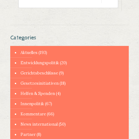
Categories
Aktuelles
(193)
Entwicklungspolitik
(20)
Gerichtsbeschlüsse
(9)
Gesetzesinitiativen
(18)
Helfen & Spenden
(4)
Innenpolitik
(67)
Kommentare
(66)
News international
(50)
Partner
(8)