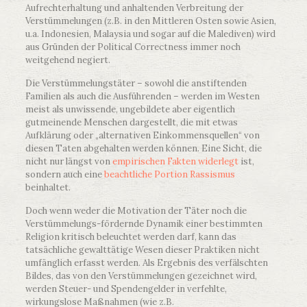
Aufrechterhaltung und anhaltenden Verbreitung der
Verstümmelungen (z.B. in den Mittleren Osten sowie Asien,
u.a. Indonesien, Malaysia und sogar auf die Malediven) wird
aus Gründen der Political Correctness immer noch
weitgehend negiert.
Die Verstümmelungstäter – sowohl die anstiftenden
Familien als auch die Ausführenden – werden im Westen
meist als unwissende, ungebildete aber eigentlich
gutmeinende Menschen dargestellt, die mit etwas
Aufklärung oder „alternativen Einkommensquellen“ von
diesen Taten abgehalten werden können. Eine Sicht, die
nicht nur längst von
empirischen Fakten widerlegt
ist,
sondern auch eine
beachtliche Portion Rassismus
beinhaltet.
Doch wenn weder die Motivation der Täter noch die
Verstümmelungs-fördernde Dynamik einer bestimmten
Religion kritisch beleuchtet werden darf, kann das
tatsächliche gewalttätige Wesen dieser Praktiken nicht
umfänglich erfasst werden. Als Ergebnis des verfälschten
Bildes, das von den Verstümmelungen gezeichnet wird,
werden Steuer- und Spendengelder in verfehlte,
wirkungslose Maßnahmen (wie z.B.