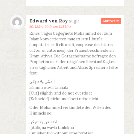
Edward von Roy
sagt:
Antworten
20. März 2019 um 1:12 Uhr
Eines Tages begegnete Mohammed der zum
Islam konvertierten muqaṭṭiʿatu l-buẓūr
(amputatrice di clitoridi, coupeuse de clitoris,
cutter of clitorises), der Frauenbeschneiderin
Umm ʿAṭiyya. Die Gottgehorsame befragte den
Propheten nach der religiösen Rechtmäßigkeit
ihrer täglichen Arbeit und Allahs Sprecher stellte
fest:
أشمِّي ولا تنهَكي
ašimmī wa-lā tanhakī
[Cut] slightly and do not overdo it
[Schneide] leicht und übertreibe nicht
Oder Mohammed verkündete den Willen des
Himmels so:
اختفضن ولا تنهكن
iḫtafiḍna wa-lā tanhikna
Cut [slightly] without exaggeration