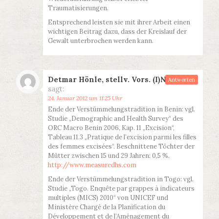
Traumatisierungen.
Entsprechend leisten sie mit ihrer Arbeit einen
wichtigen Beitrag dazu, dass der Kreislauf der
Gewalt unterbrochen werden kann.
Detmar Hönle, stellv. Vors. (I)NTACT
Antworten
sagt:
24. Januar 2012 um 11:25 Uhr
Ende der Verstümmelungstradition in Benin: vgl.
Studie „Demographic and Health Survey“ des
ORC Macro Benin 2006, Kap. 11 „Excision“,
Tableau 11.3 „Pratique de l’excision parmi les filles
des femmes excisées“. Beschnittene Töchter der
Mütter zwischen 15 und 29 Jahren: 0,5 %.
http://www.measuredhs.com
Ende der Verstümmelungstradition in Togo: vgl.
Studie „Togo. Enquête par grappes à indicateurs
multiples (MICS) 2010“ von UNICEF und
Ministère Chargé de la Planification du
Développement et de l’Aménagement du