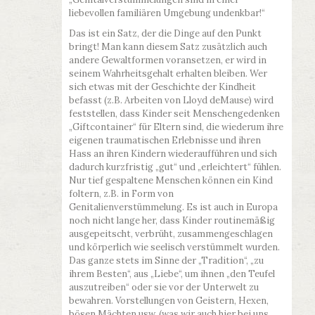
liebevollen familiären Umgebung undenkbar!“
Das ist ein Satz, der die Dinge auf den Punkt
bringt! Man kann diesem Satz zusätzlich auch
andere Gewaltformen voransetzen, er wird in
seinem Wahrheitsgehalt erhalten bleiben. Wer
sich etwas mit der Geschichte der Kindheit
befasst (z.B. Arbeiten von Lloyd deMause) wird
feststellen, dass Kinder seit Menschengedenken
„Giftcontainer“ für Eltern sind, die wiederum ihre
eigenen traumatischen Erlebnisse und ihren
Hass an ihren Kindern wiederaufführen und sich
dadurch kurzfristig „gut“ und „erleichtert“ fühlen.
Nur tief gespaltene Menschen können ein Kind
foltern, z.B. in Form von
Genitalienverstümmelung. Es ist auch in Europa
noch nicht lange her, dass Kinder routinemäßig
ausgepeitscht, verbrüht, zusammengeschlagen
und körperlich wie seelisch verstümmelt wurden.
Das ganze stets im Sinne der „Tradition“, „zu
ihrem Besten“, aus „Liebe“, um ihnen „den Teufel
auszutreiben“ oder sie vor der Unterwelt zu
bewahren. Vorstellungen von Geistern, Hexen,
bösen Mächten usw. (was wir auch hier bei uns