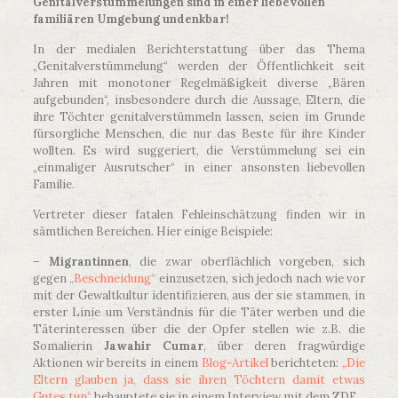
Genitalverstümmelungen sind in einer liebevollen
familiären Umgebung undenkbar!
In der medialen Berichterstattung über das Thema
„Genitalverstümmelung“ werden der Öffentlichkeit seit
Jahren mit monotoner Regelmäßigkeit diverse „Bären
aufgebunden“, insbesondere durch die Aussage, Eltern, die
ihre Töchter genitalverstümmeln lassen, seien im Grunde
fürsorgliche Menschen, die nur das Beste für ihre Kinder
wollten. Es wird suggeriert, die Verstümmelung sei ein
„einmaliger Ausrutscher“ in einer ansonsten liebevollen
Familie.
Vertreter dieser fatalen Fehleinschätzung finden wir in
sämtlichen Bereichen. Hier einige Beispiele:
–
Migrantinnen
, die zwar oberflächlich vorgeben, sich
gegen
„Beschneidung“
einzusetzen, sich jedoch nach wie vor
mit der Gewaltkultur identifizieren, aus der sie stammen, in
erster Linie um Verständnis für die Täter werben und die
Täterinteressen über die der Opfer stellen wie z.B. die
Somalierin
Jawahir Cumar
, über deren fragwürdige
Aktionen wir bereits in einem
Blog-Artikel
berichteten:
„Die
Eltern glauben ja, dass sie ihren Töchtern damit etwas
Gutes tun“
behauptete sie in einem Interview mit dem ZDF.