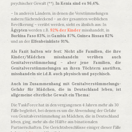
psychischer Gewalt (**).
In Kenia sind es 96,4%.
– In anderen Ländern, in denen die Verstümmelungen
nahezu flächendeckend – an der gesamten weiblichen
Bevölkerung – verübt werden, sieht es ähnlich aus: In
Ägypten
werden z.B.
92% der Kinder
misshandelt, in
Burkina Faso 83%,
in
Gambia 87%, Guinea Bissau 82%
und an der
Elfenbeinküste 91%.
Als Fazit halten wir fest: Nicht alle Familien, die ihre
Kinder/Mädchen misshandeln verüben auch
Genitalverstümmelung – aber jene Familien, die
Genitalverstümmelungen an ihren Töchtern anstiften,
misshandeln sie i.d.R. auch physisch und psychisch.
Auch im Zusammenhang mit Genitalverstümmelungs-
Gefahr für Mädchen, die in Deutschland leben, ist
allgemeine elterliche Gewalt ein Thema:
Die TaskForce hat in den vergangenen 4 Jahren mehr als 30
Fälle begleitet, bei denen es um die Abwendung der Gefahr
von Genitalverstümmelung an Mädchen, die in Deutschland
leben, ging, mehr als die Hälfte aus binationalen
Partnerschaften. Die Gerichtsbeschlüsse einiger dieser Fälle