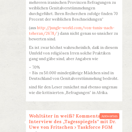
mehreren iranischen Provinzen Befragungen zu
weiblichen Genitalverstümmelungen
durchgeführt. Ihren Recherchen zufolge finden 70
Prozent der weiblichen Beschneidungen“
(aus
http://jungle-world.com/von-tunis-nach-
teheran/2678/
) dann nicht genau so unsicher zu
bewerten sind.
Es ist zwar höchst wahrscheinlich, daß in diesem
Umfeld von religiösen Irren solche Praktiken
gang und gäbe sind, aber Angaben wie
– 70%
– Bis zu 50.000 minderjährige Mädchen sind in
Deutschland von Genitalverstümmelung bedroht.
sind für den Leser zunächst mal ebenso ungenau
wie die kritisierten „Befragungen“ in Afrika.
Wohltäter in weiß? Kommentar zum
Antworten
Interview des „Tagesspiegels“ mit Dr.
Uwe von Fritschen › Taskforce FGM