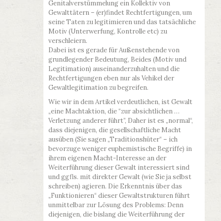
Genitalverstümmelung ein Kollektiv von
Gewalttätern – (er)findet Rechtfertigungen, um
seine Taten zu legitimieren und das tatsächliche
Motiv (Unterwerfung, Kontrolle etc) zu
verschleiern.
Dabei ist es gerade für Außenstehende von
grundlegender Bedeutung, Beides (Motiv und
Legitimation) auseinanderzuhalten und die
Rechtfertigungen eben nur als Vehikel der
Gewaltlegitimation zu begreifen.
Wie wir in dem Artikel verdeutlichen, ist Gewalt
„eine Machtaktion, die “zur absichtlichen …
Verletzung anderer führt”, Daher ist es „normal“,
dass diejenigen, die gesellschaftliche Macht
ausüben (Sie sagen „Traditionshüter“ – ich
bevorzuge weniger euphemistische Begriffe) in
ihrem eigenen Macht-Interesse an der
Weiterführung dieser Gewalt interessiert sind
und ggfls. mit direkter Gewalt (wie Sie ja selbst
schreiben) agieren. Die Erkenntnis über das
„Funktionieren“ dieser Gewaltstrukturen führt
unmittelbar zur Lösung des Problems: Denn
diejenigen, die bislang die Weiterführung der