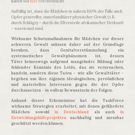
haben wir
hier
veröffentlicht.
Auffällig ist, dass die Mädchen in nahezu 100% der Fälle auch
Opfer genereller, innerfamiliärer physischer Gewalt (z.B.
durch Schläge) – durch die Elternteile afrikanischer Herkunft
– waren und sind.
Wirksame Schutzmaßnahmen für Mädchen vor dieser
schweren Gewalt müssen daher auf der Grundlage
beruhen, dass Genitalverstümmelung ein
systematisches Gewaltphänomen ist, dessen
Täter keineswegs aufgrund mangelnder Bildung oder
fehlender Kenntnis des Leids, das sie verursachen,
handeln, sondern diese Taten – wie alle Gewalttäter –
begehen um ihre eigenen ideologischen, persönlichen
und materiellen Interessen gegen die der Opfer
durchzusetzen – in vollem Bewusstsein der Folgen.
Anhand dieser Erkenntnisse hat die TaskForce
wirksame Strategien erarbeitet, mit denen gefährdete
Mädchen sowohl
in Deutschland
als auch
in
Entwicklungshilfeprojekten
nachhaltig und messbar
geschützt werden können.