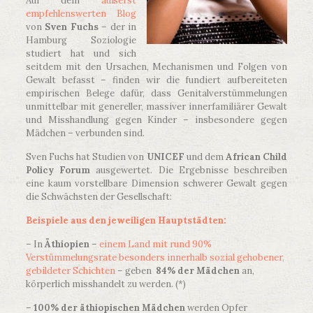
Auf dem
äußerst
empfehlenswerten Blog
von
Sven Fuchs
– der in
Hamburg Soziologie
studiert hat und sich
seitdem mit den Ursachen, Mechanismen und Folgen von
Gewalt befasst – finden wir die fundiert aufbereiteten
empirischen Belege dafür, dass Genitalverstümmelungen
unmittelbar mit genereller, massiver innerfamiliärer Gewalt
und Misshandlung gegen Kinder – insbesondere gegen
Mädchen – verbunden sind.
Sven Fuchs hat Studien von
UNICEF
und dem
African Child
Policy Forum
ausgewertet. Die Ergebnisse beschreiben
eine kaum vorstellbare Dimension schwerer Gewalt gegen
die Schwächsten der Gesellschaft:
Beispiele aus den jeweiligen Hauptstädten:
– In
Äthiopien
–
einem Land mit rund 90%
Verstümmelungsrate besonders innerhalb sozial gehobener,
gebildeter Schichten
– geben
84% der Mädchen
an,
körperlich misshandelt zu werden. (*)
–
100% der äthiopischen Mädchen
werden Opfer