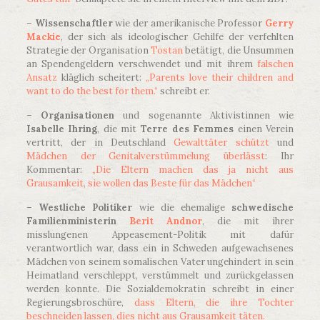
–
Wissenschaftler
wie der amerikanische Professor
Gerry
Mackie
, der sich als ideologischer Gehilfe der verfehlten
Strategie der Organisation
Tostan
betätigt, die Unsummen
an Spendengeldern verschwendet und mit ihrem
falschen
Ansatz
kläglich scheitert:
„Parents love their children and
want to do the best for them.“
schreibt er.
–
Organisationen
und sogenannte Aktivistinnen wie
Isabelle Ihring
, die mit
Terre des Femmes
einen Verein
vertritt, der in Deutschland
Gewalttäter schützt
und
Mädchen der Genitalverstümmelung überlässt
: Ihr
Kommentar:
„Die Eltern machen das ja nicht aus
Grausamkeit, sie wollen das Beste für das Mädchen“
–
Westliche Politiker
wie die ehemalige
schwedische
Familienministerin
Berit Andnor
, die mit ihrer
misslungenen Appeasement-Politik mit dafür
verantwortlich war, dass ein in Schweden aufgewachsenes
Mädchen von seinem somalischen Vater ungehindert in sein
Heimatland verschleppt, verstümmelt und zurückgelassen
werden konnte. Die Sozialdemokratin schreibt in einer
Regierungsbroschüre,
dass Eltern, die ihre Tochter
beschneiden lassen, dies nicht aus Grausamkeit täten.