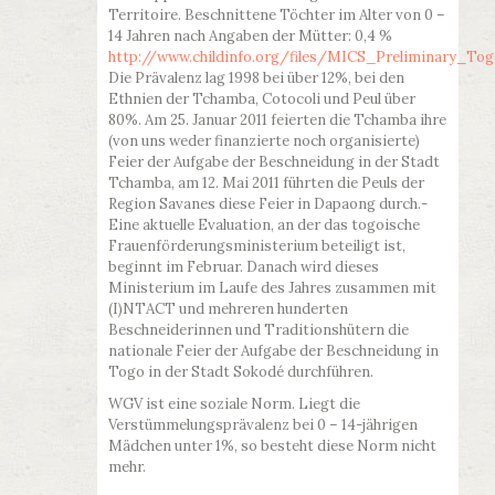
Territoire. Beschnittene Töchter im Alter von 0 –
14 Jahren nach Angaben der Mütter: 0,4 %
http://www.childinfo.org/files/MICS_Preliminary_To
Die Prävalenz lag 1998 bei über 12%, bei den
Ethnien der Tchamba, Cotocoli und Peul über
80%. Am 25. Januar 2011 feierten die Tchamba ihre
(von uns weder finanzierte noch organisierte)
Feier der Aufgabe der Beschneidung in der Stadt
Tchamba, am 12. Mai 2011 führten die Peuls der
Region Savanes diese Feier in Dapaong durch.-
Eine aktuelle Evaluation, an der das togoische
Frauenförderungsministerium beteiligt ist,
beginnt im Februar. Danach wird dieses
Ministerium im Laufe des Jahres zusammen mit
(I)NTACT und mehreren hunderten
Beschneiderinnen und Traditionshütern die
nationale Feier der Aufgabe der Beschneidung in
Togo in der Stadt Sokodé durchführen.
WGV ist eine soziale Norm. Liegt die
Verstümmelungsprävalenz bei 0 – 14-jährigen
Mädchen unter 1%, so besteht diese Norm nicht
mehr.