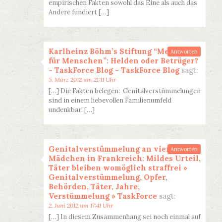
empirischen Fakten sowohl das Eine als auch das
Andere fundiert […]
Karlheinz Böhm’s Stiftung “Menschen
Antworten
für Menschen”: Helden oder Betrüger?
- TaskForce Blog - TaskForce Blog
sagt:
5. März 2012 um 21:11 Uhr
[…] Die Fakten belegen: Genitalverstümmelungen
sind in einem liebevollen Familienumfeld
undenkbar! […]
Genitalverstümmelung an vier
Antworten
Mädchen in Frankreich: Mildes Urteil,
Täter bleiben womöglich straffrei »
Genitalverstümmelung, Opfer,
Behörden, Täter, Jahre,
Verstümmelung » TaskForce
sagt:
2. Juni 2012 um 17:41 Uhr
[…] In diesem Zusammenhang sei noch einmal auf