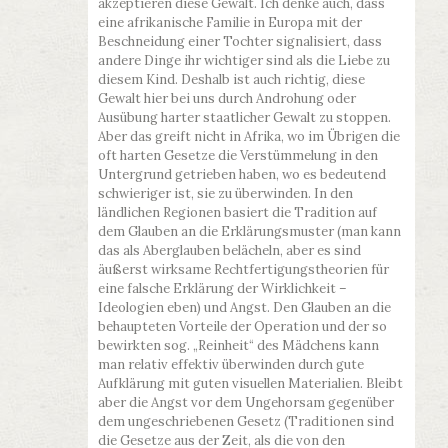
akzeptieren diese Gewalt. Ich denke auch, dass
eine afrikanische Familie in Europa mit der
Beschneidung einer Tochter signalisiert, dass
andere Dinge ihr wichtiger sind als die Liebe zu
diesem Kind. Deshalb ist auch richtig, diese
Gewalt hier bei uns durch Androhung oder
Ausübung harter staatlicher Gewalt zu stoppen.
Aber das greift nicht in Afrika, wo im Übrigen die
oft harten Gesetze die Verstümmelung in den
Untergrund getrieben haben, wo es bedeutend
schwieriger ist, sie zu überwinden. In den
ländlichen Regionen basiert die Tradition auf
dem Glauben an die Erklärungsmuster (man kann
das als Aberglauben belächeln, aber es sind
äußerst wirksame Rechtfertigungstheorien für
eine falsche Erklärung der Wirklichkeit –
Ideologien eben) und Angst. Den Glauben an die
behaupteten Vorteile der Operation und der so
bewirkten sog. „Reinheit“ des Mädchens kann
man relativ effektiv überwinden durch gute
Aufklärung mit guten visuellen Materialien. Bleibt
aber die Angst vor dem Ungehorsam gegenüber
dem ungeschriebenen Gesetz (Traditionen sind
die Gesetze aus der Zeit, als die von den