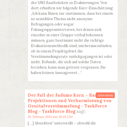
der UNI Saarbrücken zu Evaluierungen. Von
dort erhielten wir folgende Kurz-Einschätzung:
„Ich kann Ihnen zur zustimmen, dass bei einem
so sensiblen Thema nicht anonyme
Befragungen oder sogar
Fokusgruppeninterviews, bei denen sich
einzelne in einer Gruppe verbal bekennen
müssen, ganz bestimmt nicht die richtige
Evaluationsmethodik sind, um herauszufinden,
ob in einem Projektgebiet die
Verstümmelungsrate zurückgegangen ist oder
nicht. Befunde, die sich auf solche Daten
beziehen, kann man getrost vergessen. Sie
haben keinen Aussagewert…“
Der Fall der Fadumo Korn – Rassismus-
Antworten
Projektionen und Verharmlosung von
Genitalverstümmelung - TaskForce
Blog - TaskForce Blog
sagt:
19. Februar 2012 um 19:25 Uhr
[…] Absichten” unterstellt – obwohl die