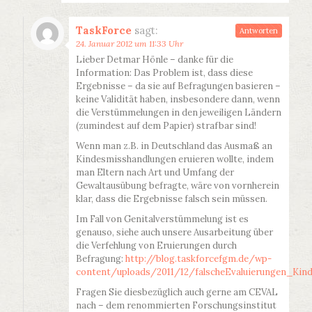
TaskForce
sagt:
Antworten
24. Januar 2012 um 11:33 Uhr
Lieber Detmar Hönle – danke für die
Information: Das Problem ist, dass diese
Ergebnisse – da sie auf Befragungen basieren –
keine Validität haben, insbesondere dann, wenn
die Verstümmelungen in den jeweiligen Ländern
(zumindest auf dem Papier) strafbar sind!
Wenn man z.B. in Deutschland das Ausmaß an
Kindesmisshandlungen eruieren wollte, indem
man Eltern nach Art und Umfang der
Gewaltausübung befragte, wäre von vornherein
klar, dass die Ergebnisse falsch sein müssen.
Im Fall von Genitalverstümmelung ist es
genauso, siehe auch unsere Ausarbeitung über
die Verfehlung von Eruierungen durch
Befragung:
http://blog.taskforcefgm.de/wp-
content/uploads/2011/12/falscheEvaluierungen_Kinde
Fragen Sie diesbezüglich auch gerne am CEVAL
nach – dem renommierten Forschungsinstitut