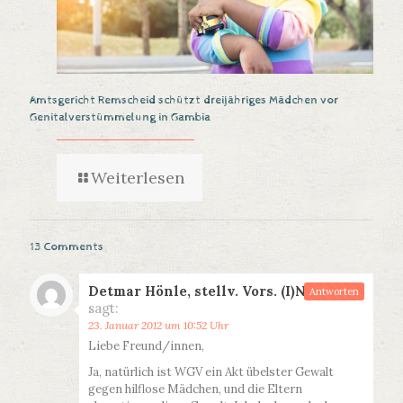
Amtsgericht Remscheid schützt dreijähriges Mädchen vor
Genitalverstümmelung in Gambia
Weiterlesen
13 Comments
Detmar Hönle, stellv. Vors. (I)NTACT
Antworten
sagt:
23. Januar 2012 um 10:52 Uhr
Liebe Freund/innen,
Ja, natürlich ist WGV ein Akt übelster Gewalt
gegen hilflose Mädchen, und die Eltern