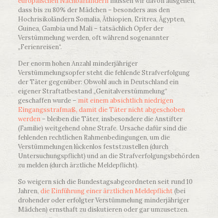
europäischen Nachbarländern
müssen wir davon ausgehen,
dass bis zu 80% der Mädchen – besonders aus den
Hochrisikoländern Somalia, Äthiopien, Eritrea, Ägypten,
Guinea, Gambia und Mali – tatsächlich Opfer der
Verstümmelung werden, oft während sogenannter
„Ferienreisen“.
Der enorm hohen Anzahl minderjähriger
Verstümmelungsopfer steht die fehlende Strafverfolgung
der Täter gegenüber: Obwohl auch in Deutschland ein
eigener Straftatbestand „Genitalverstümmelung“
geschaffen wurde –
mit einem absichtlich niedrigen
Eingangsstrafmaß, damit die Täter nicht abgeschoben
werden
– bleiben die Täter, insbesondere die Anstifter
(Familie) weitgehend ohne Strafe. Ursache dafür sind die
fehlenden rechtlichen Rahmenbedingungen, um die
Verstümmelungen lückenlos feststzustellen (durch
Untersuchungspflicht) und an die Strafverfolgungsbehörden
zu melden (durch ärztliche Meldepflicht).
So weigern sich die Bundestagsabgeordneten seit rund 10
Jahren,
die Einführung einer ärztlichen Meldepflicht
(bei
drohender oder erfolgter Verstümmelung minderjähriger
Mädchen) ernsthaft zu diskutieren oder gar umzusetzen.