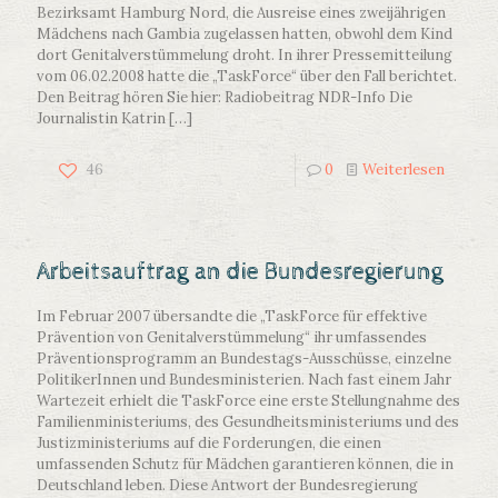
Bezirksamt Hamburg Nord, die Ausreise eines zweijährigen
Mädchens nach Gambia zugelassen hatten, obwohl dem Kind
dort Genitalverstümmelung droht. In ihrer Pressemitteilung
vom 06.02.2008 hatte die „TaskForce“ über den Fall berichtet.
Den Beitrag hören Sie hier: Radiobeitrag NDR-Info Die
Journalistin Katrin
[…]
46
0
Weiterlesen
Arbeitsauftrag an die Bundesregierung
Im Februar 2007 übersandte die „TaskForce für effektive
Prävention von Genitalverstümmelung“ ihr umfassendes
Präventionsprogramm an Bundestags-Ausschüsse, einzelne
PolitikerInnen und Bundesministerien. Nach fast einem Jahr
Wartezeit erhielt die TaskForce eine erste Stellungnahme des
Familienministeriums, des Gesundheitsministeriums und des
Justizministeriums auf die Forderungen, die einen
umfassenden Schutz für Mädchen garantieren können, die in
Deutschland leben. Diese Antwort der Bundesregierung