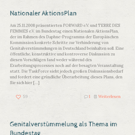
Nationaler AktionsPlan
Am 25.11.2008 präsentierten FORWARD e.V. und TERRE DES
FEMMES e.V. im Bundestag einen Nationalen AktionsPlan,
der im Rahmen des Daphne-Programms der Europäischen
Kommission konkrete Schritte zur Verhinderung von
Genitalverstümmelungen in Deutschland beinhalten soll. Eine
öffentliche, konstruktive und kontroverse Diskussion zu
diesen Vorschlägen fand weder während des
Erarbeitungsprozesses noch auf der besagten Veranstaltung
statt. Die TaskForce sieht jedoch großen Diskussionsbedarf
und fordert eine gründliche Überarbeitung dieses Plans, den
Sie sich hier
[…]
59
1
Weiterlesen
Genitalverstümmelung als Thema im
Bundestag