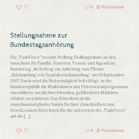
72
0
Weiterlesen
Stellungnahme zur
Bundestagsanhörung
Die „TaskForce“ bezieht Stellung Stellungnahme an den
Ausschuss für Familie, Senioren, Frauen, und Jugend im
Bundestag als Beitrag zur Anhörung zum Thema
„Bekämpfung von Genitalverstümmelung“ am 19.September
2007 Darin wird die Notwendigkeit bekräftigt, in der
Bundesrepublik die Maßnahmen des Präventionsprogramms
einzuführen, um die hier lebenden, gefährdeten Mädchen
effektiv zu schützen. Das Schreiben an die
Ausschussmitglieder finden Sie hier: (Anschreiben zum
DownLoaden) Bitte lesen Sie die Antworten der „TaskForce“
auf die
[…]
37
0
Weiterlesen