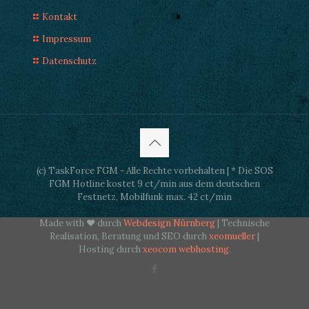
Kontakt
Impressum
Datenschutz
(c) TaskForce FGM - Alle Rechte vorbehalten | * Die SOS
FGM Hotline kostet 9 ct/min aus dem deutschen
Festnetz, Mobilfunk max. 42 ct/min
Made with ♥ durch
Webdesign Nürnberg
| Technische
Realisation, Beratung und SEO durch
xeomueller
|
Hosting durch
xeocom webhosting
.