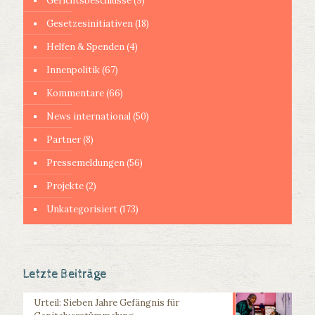
Gerichtsbeschlüsse
(9)
Gesetzesinitiativen
(18)
Helfen & Spenden
(4)
Innenpolitik
(67)
Kommentare
(66)
News international
(50)
Partner
(8)
Pressemeldungen
(56)
Projekte
(2)
Unkategorisiert
(173)
Letzte Beiträge
Urteil: Sieben Jahre Gefängnis für