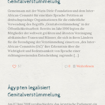
Genitalverstümmelung
Gemeinsam mit der Waris Dirie-Foundation und dem Inter-
African-Commité für eine klare Sprache: Petition an
deutschsprachige Organisationen für die einheitliche
Verwendung des Begriffs „Genitalverstümmelung“ in der
Öffentlichkeitsarbeit: Bereits im Jahr 1990 legten die
Mitglieder der weltweit größten und ältesten Vereinigung
afrikanischer Frauen und Männer, die sich in ihren Ländern
für die Beendigung der Verstümmelung einsetzen „des Inter-
African-Commités (IAC)“ ihre Erkenntnis über die
Wichtigkeit und Bedeutsamkeit von Sprache einer
richtungsweisenden Entscheidung zugrunde:
[…]
57
0
Weiterlesen
Ägypten legalisiert
Genitalverstümmelung
Am 07.Juni 2008 verabschiedete das ägyptische Parlament ein