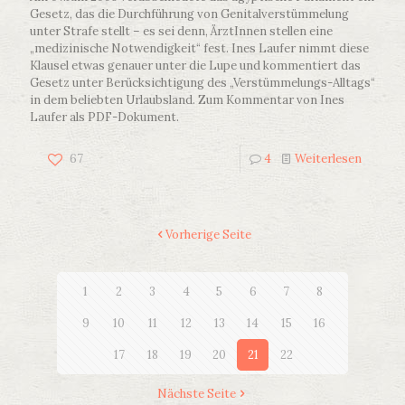
Gesetz, das die Durchführung von Genitalverstümmelung
unter Strafe stellt – es sei denn, ÄrztInnen stellen eine
„medizinische Notwendigkeit“ fest. Ines Laufer nimmt diese
Klausel etwas genauer unter die Lupe und kommentiert das
Gesetz unter Berücksichtigung des „Verstümmelungs-Alltags“
in dem beliebten Urlaubsland. Zum Kommentar von Ines
Laufer als PDF-Dokument.
67
4
Weiterlesen
Vorherige Seite
1
2
3
4
5
6
7
8
9
10
11
12
13
14
15
16
17
18
19
20
21
22
Nächste Seite