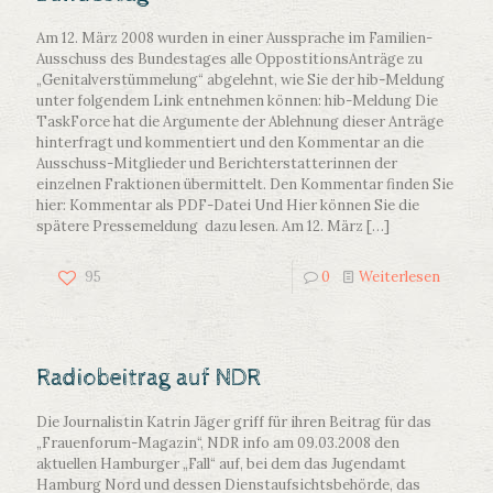
Am 12. März 2008 wurden in einer Aussprache im Familien-
Ausschuss des Bundestages alle OppostitionsAnträge zu
„Genitalverstümmelung“ abgelehnt, wie Sie der hib-Meldung
unter folgendem Link entnehmen können: hib-Meldung Die
TaskForce hat die Argumente der Ablehnung dieser Anträge
hinterfragt und kommentiert und den Kommentar an die
Ausschuss-Mitglieder und Berichterstatterinnen der
einzelnen Fraktionen übermittelt. Den Kommentar finden Sie
hier: Kommentar als PDF-Datei Und Hier können Sie die
spätere Pressemeldung dazu lesen. Am 12. März
[…]
95
0
Weiterlesen
Radiobeitrag auf NDR
Die Journalistin Katrin Jäger griff für ihren Beitrag für das
„Frauenforum-Magazin“, NDR info am 09.03.2008 den
aktuellen Hamburger „Fall“ auf, bei dem das Jugendamt
Hamburg Nord und dessen Dienstaufsichtsbehörde, das