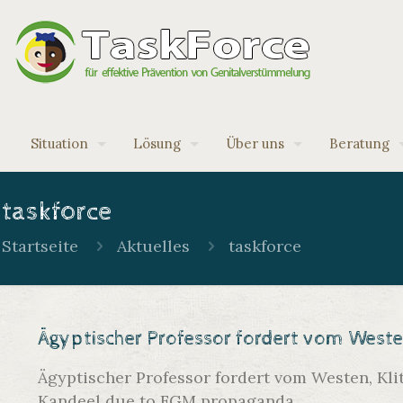
Situation
Lösung
Über uns
Beratung
taskforce
Startseite
Aktuelles
taskforce
Ägyptischer Professor fordert vom West
Ägyptischer Professor fordert vom Westen, Kli
Kandeel due to FGM propaganda