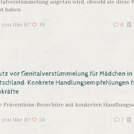
talverstümmelung angetan wird, obwohl sie diese Fo
bt haben
 you like it?
19
0
utz vor Genitalverstümmelung für Mädchen in
tschland: Konkrete Handlungsempfehlungen f
hkräfte
 Präventions-Broschüre mit konkreten Handlungs
 you like it?
58
7