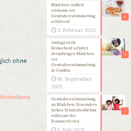
Mädchen endlich
wirksam vor
Genitalverstümmelung
0
schützen!
3. Februar 2022
Amtsgericht
Remscheid schützt
dreijähriges Mädchen
4
vor
glich ohne
Genitalverstümmelung
in Gambia
16. September
2021
Weiterlesen
Genitalverstümmelung
an Mädchen: Besonders
hohes Schutzbedürfnis
1
während der
Sommerferien
5. Juli 2021