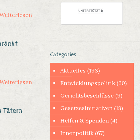
Weiterlesen
hränkt
Categories
Aktuelles
(193)
Weiterlesen
Entwicklungspolitik
(20)
Gerichtsbeschlüsse
(9)
Gesetzesinitiativen
(18)
 Tätern
Helfen & Spenden
(4)
Innenpolitik
(67)