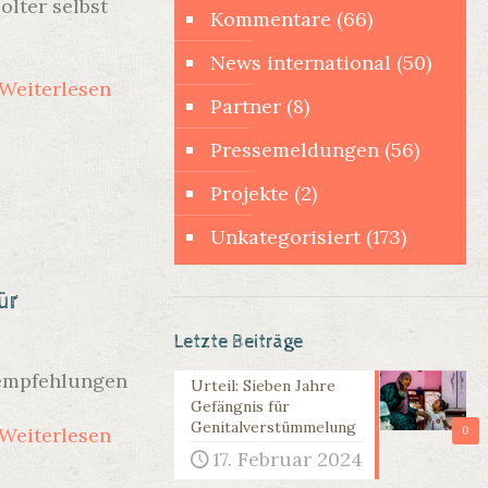
lter selbst
Kommentare
(66)
News international
(50)
Weiterlesen
Partner
(8)
Pressemeldungen
(56)
Projekte
(2)
Unkategorisiert
(173)
ür
Letzte Beiträge
empfehlungen
Urteil: Sieben Jahre
Gefängnis für
Genitalverstümmelung
Weiterlesen
0
17. Februar 2024