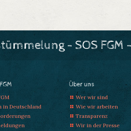
stümmelung - SOS FGM -
 FGM
Über uns
 FGM
Wer wir sind
n in Deutschland
Wie wir arbeiten
Forderungen
Transparenz
meldungen
Wir in der Presse