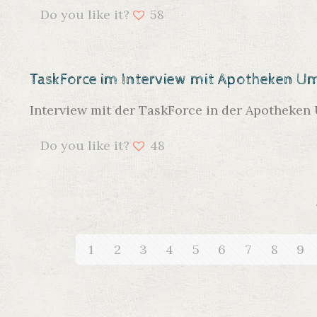
Do you like it?
58
TaskForce im Interview mit Apotheken U
Interview mit der TaskForce in der Apotheken
Do you like it?
48
1
2
3
4
5
6
7
8
9