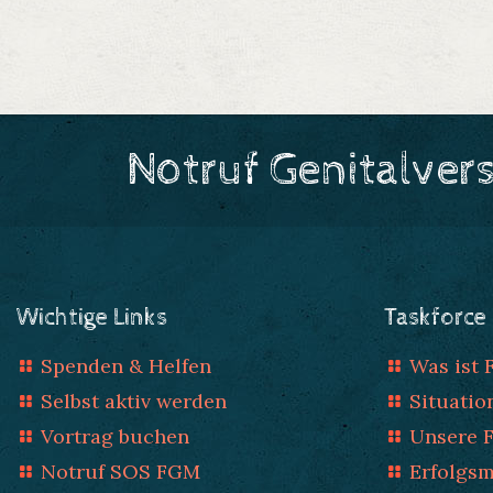
Notruf Genitalver
Wichtige Links
Taskforce
Spenden & Helfen
Was ist
Selbst aktiv werden
Situatio
Vortrag buchen
Unsere 
Notruf SOS FGM
Erfolgs