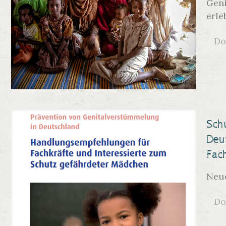
Geni
erle
Do
Sch
Deu
Fac
Neue
Do