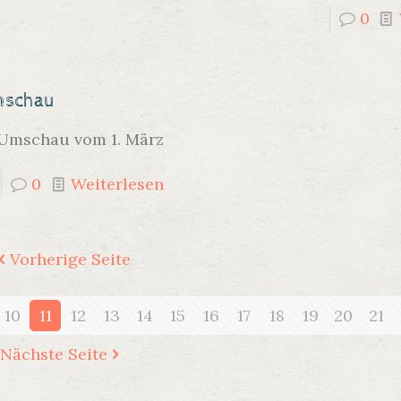
0
mschau
 Umschau vom 1. März
0
Weiterlesen
Vorherige Seite
10
11
12
13
14
15
16
17
18
19
20
21
Nächste Seite