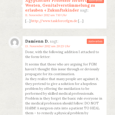
Ägyptischer Professor fordert vom
Antworten
Westen, Genitalverstümmelung zu
erlauben « Zukunftskinder
sagt:
11. November 2012 um 7:10 Uhr
[…]
http://www.taskforcefgm.de
[…]
Damienn D.
sagt:
Antworten
13. November 2012 um 20:23 Uhr
Done, with the following addition I attached to
the form-letter:
It seems that those who are arguing for FGM
haven’t thought this issue through or deviously
propagate for its continuation.
As they realize that many people are against it,
they pretend to give a solution for a hopeless
problem by offering the mutilation to be
performed by skilled medical professionals.
Problem is they forget the basic rule everyone in
the medical profession should follow: DO NOT
HARM! A surgeon cuts into a patient TO HEAL
them – to remedy a physical problem by