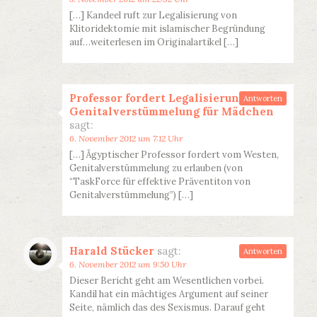
[…] Kandeel ruft zur Legalisierung von
Klitoridektomie mit islamischer Begründung
auf…weiterlesen im Originalartikel […]
Professor fordert Legalisierung von
Antworten
Genitalverstümmelung für Mädchen
sagt:
6. November 2012 um 7:12 Uhr
[…] Ägyptischer Professor fordert vom Westen,
Genitalverstümmelung zu erlauben (von
“TaskForce für effektive Präventiton von
Genitalverstümmelung”) […]
Harald Stücker
sagt:
Antworten
6. November 2012 um 9:50 Uhr
Dieser Bericht geht am Wesentlichen vorbei.
Kandil hat ein mächtiges Argument auf seiner
Seite, nämlich das des Sexismus. Darauf geht