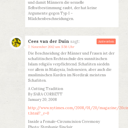
und damit Männern die sexuelle
Selbstbestimmung raubt, der hat keine
Argumente gegen Typ I –
Mädchenbeschneidungen.
Cees van der Duin
sagt:
Antworten
7. November 2012 um 5:56 Uhr
Die Beschneidung der Männer und Frauen ist der
schafiitischen Rechtsschule des sunnitischen
Islam religiös verpflichtend. Schafiiten siedeln
vor allem in Malaysia, Indonesien, aber auch die
muslimischen Kurden im Nordirak meistens
Schafiiten.
A Cutting Tradition
By SARA CORBETT
January 20, 2008
http://www.nytimes.com/2008/01/20/magazine/20cir
t.html?_r=0
Inside a Female-Circumcision Ceremony
Photo: Stephanie Sinclair