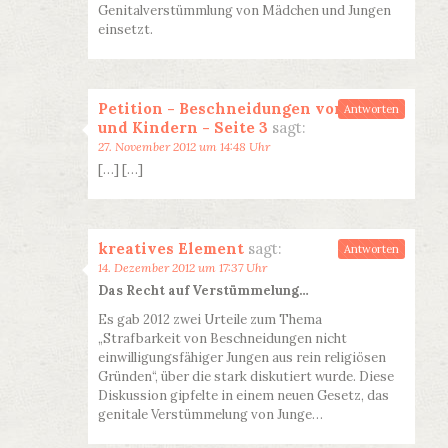
Genitalverstümmlung von Mädchen und Jungen
einsetzt.
Petition - Beschneidungen von Babys
Antworten
und Kindern - Seite 3
sagt:
27. November 2012 um 14:48 Uhr
[…] […]
kreatives Element
sagt:
Antworten
14. Dezember 2012 um 17:37 Uhr
Das Recht auf Verstümmelung…
Es gab 2012 zwei Urteile zum Thema
„Strafbarkeit von Beschneidungen nicht
einwilligungsfähiger Jungen aus rein religiösen
Gründen“, über die stark diskutiert wurde. Diese
Diskussion gipfelte in einem neuen Gesetz, das
genitale Verstümmelung von Junge…