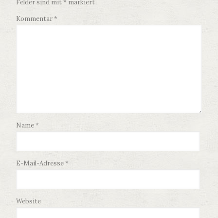
Felder sind mit
*
markiert
Kommentar
*
Name
*
E-Mail-Adresse
*
Website