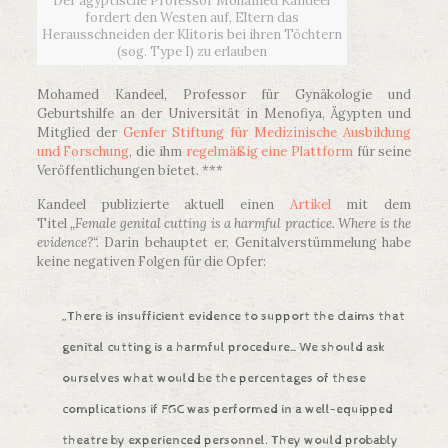
Der ägyptische Professor Mohamed Kandeel
fordert den Westen auf, Eltern das
Herausschneiden der Klitoris bei ihren Töchtern
(sog. Type I) zu erlauben
Mohamed Kandeel, Professor für Gynäkologie und
Geburtshilfe an der Universität in Menofiya, Ägypten und
Mitglied der
Genfer Stiftung für Medizinische Ausbildung
und Forschung
, die ihm
regelmäßig eine Plattform
für seine
Veröffentlichungen bietet. ***
Kandeel publizierte aktuell einen
Artikel
mit dem
Titel
„Female genital cutting is a harmful practice. Where is the
evidence?“.
Darin behauptet er, Genitalverstümmelung habe
keine negativen Folgen für die Opfer:
„There is insufficient evidence to support the claims that
genital cutting is a harmful procedure…We should ask
ourselves what would be the percentages of these
complications if FGC was performed in a well-equipped
theatre by experienced personnel. They would probably