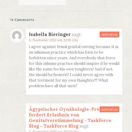
16 Comments
Isabella Bieringer
sagt:
Antworten
5. November 2012 um 22:19 Uhr
i agree against femal genital cutting because it is
an inhuman practice which has bien to be
forbitten since years. And everybody that force
for this inhume practice should inspire if he would
like the same for his own toughters! And if not,
the should be honerst! I could never agree with
that tretment for my own thaughter!!! What
problem have all that men?
Ägyptischer Gynäkologie-Professor
Antworten
fordert Erlaubnis von
Genitalverstümmelung - TaskForce
Blog - TaskForce Blog
sagt:
5. November 2012 um 22:32 Uhr