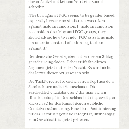
dieser Artikel mit keinem Wort ein. Kandil
schreibt:
„The ban against FGC seems to be gender based,
especially because no similar act was taken
against male circumcision. If male circumcision
is considered safe by anti FGC groups, they
should advise how to render FGC as safe as male
circumcision instead of enforcing the ban
against it.“
Der deutsche Gesetzgeber hat zu diesem Schlag
geradezu eingeladen. Daher trifft ihn dieses
Argument jetzt mit voller Wucht. Es wird nicht
das letzte dieser Art gewesen sein.
Die TaskForce sollte endlich ihren Kopf aus dem
Sand nehmen und sich umschauen. Die
ausdrückliche Legalisierung der männlichen
„Beschneidung“ in Deutschland ist ein gewaltiger
Rückschlag für den Kampf gegen weibliche
Genitalverstümmelung. Eine klare Positionierung
für das Recht auf genitale Integrität, unabhängig
vom Geschlecht, ist jetzt geboten.