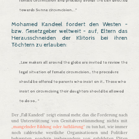
female circumcision and probably avoids the ban directed
towards Sunna circumcision….“
Mohamed Kandeel fordert den Westen –
bzw. Gesetzgeber weltweit – auf, Eltern das
Herausschneiden der Klitoris bei ihren
Töchtern zu erlauben:
„Law makers all around the globe are invited to review the
legal situation of female circumcision…the procedure
should be offered to parents who insist on it…Those who
insist on circumcising their daughters should be allowed
to do so…“
Der „Fall Kandeel“ zeigt einmal mehr, das die Forderung nach
und Unterstützung von Genitalverstümmelung nichts mit
„mangelnder Bildung oder Aufklärung“
zu tun hat, wie immer
noch zahlreiche westliche Organisationen und Politiker
behaupten, sondern insbesondere von gebildeten Eliten