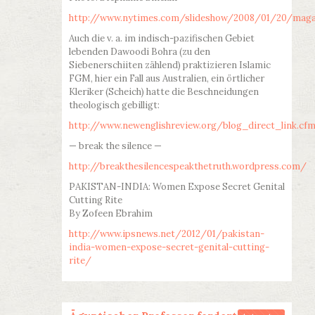
http://www.nytimes.com/slideshow/2008/01/20/m
Auch die v. a. im indisch-pazifischen Gebiet
lebenden Dawoodi Bohra (zu den
Siebenerschiiten zählend) praktizieren Islamic
FGM, hier ein Fall aus Australien, ein örtlicher
Kleriker (Scheich) hatte die Beschneidungen
theologisch gebilligt:
http://www.newenglishreview.org/blog_direct_link.c
— break the silence —
http://breakthesilencespeakthetruth.wordpress.com/
PAKISTAN-INDIA: Women Expose Secret Genital
Cutting Rite
By Zofeen Ebrahim
http://www.ipsnews.net/2012/01/pakistan-
india-women-expose-secret-genital-cutting-
rite/