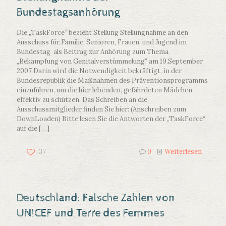
Bundestagsanhörung
Die „TaskForce“ bezieht Stellung Stellungnahme an den
Ausschuss für Familie, Senioren, Frauen, und Jugend im
Bundestag als Beitrag zur Anhörung zum Thema
„Bekämpfung von Genitalverstümmelung“ am 19.September
2007 Darin wird die Notwendigkeit bekräftigt, in der
Bundesrepublik die Maßnahmen des Präventionsprogramms
einzuführen, um die hier lebenden, gefährdeten Mädchen
effektiv zu schützen. Das Schreiben an die
Ausschussmitglieder finden Sie hier: (Anschreiben zum
DownLoaden) Bitte lesen Sie die Antworten der „TaskForce“
auf die
[…]
37
0
Weiterlesen
Deutschland: Falsche Zahlen von
UNICEF und Terre des Femmes