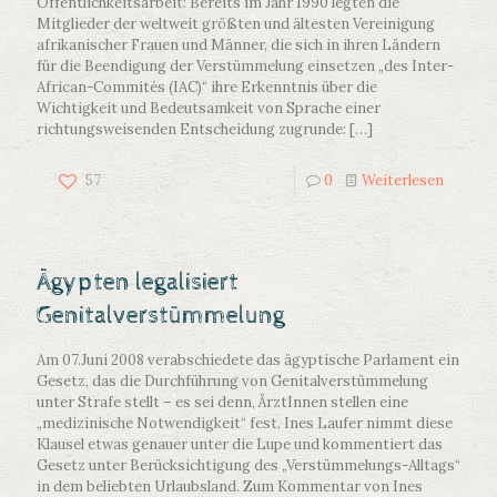
Öffentlichkeitsarbeit: Bereits im Jahr 1990 legten die
Mitglieder der weltweit größten und ältesten Vereinigung
afrikanischer Frauen und Männer, die sich in ihren Ländern
für die Beendigung der Verstümmelung einsetzen „des Inter-
African-Commités (IAC)“ ihre Erkenntnis über die
Wichtigkeit und Bedeutsamkeit von Sprache einer
richtungsweisenden Entscheidung zugrunde:
[…]
57
0
Weiterlesen
Ägypten legalisiert
Genitalverstümmelung
Am 07.Juni 2008 verabschiedete das ägyptische Parlament ein
Gesetz, das die Durchführung von Genitalverstümmelung
unter Strafe stellt – es sei denn, ÄrztInnen stellen eine
„medizinische Notwendigkeit“ fest. Ines Laufer nimmt diese
Klausel etwas genauer unter die Lupe und kommentiert das
Gesetz unter Berücksichtigung des „Verstümmelungs-Alltags“
in dem beliebten Urlaubsland. Zum Kommentar von Ines