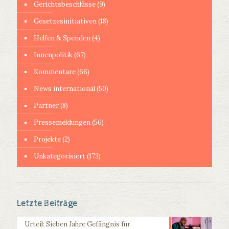
Gerichtsbeschlüsse
(9)
Gesetzesinitiativen
(18)
Helfen & Spenden
(4)
Innenpolitik
(67)
Kommentare
(66)
News international
(50)
Partner
(8)
Pressemeldungen
(56)
Projekte
(2)
Unkategorisiert
(173)
Letzte Beiträge
Urteil: Sieben Jahre Gefängnis für