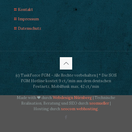
Kontakt
Impressum
Datenschutz
(c) TaskForce FGM - Alle Rechte vorbehalten | * Die SOS
FGM Hotline kostet 9 ct/min aus dem deutschen
Festnetz, Mobilfunk max. 42 ct/min
Made with ♥ durch
Webdesign Nürnberg
| Technische
Realisation, Beratung und SEO durch
xeomueller
|
Hosting durch
xeocom webhosting
.