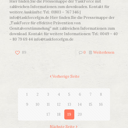
Hier finden Sie die Pressemappe der TaskForce mit
zahlreichen Informationen zum downloaden. Kontakt für
weitere Auskünfte: Tel.: 01803 – 767 346 |
info@taskforcefgm.de Hier finden Sie die Pressemappe der
„TaskForce für effektive Prävention von
Genitalverstümmelung“ mit zahlreichen Informationen zum
download. Kontakt für weitere Informationen: Tel.: 0049 – 40
– 80 79 69 44 info@taskforcefgm.de
89
0
Weiterlesen
Vorherige Seite
1
2
3
4
5
6
7
8
9
10
11
12
13
14
15
16
17
18
19
20
Nächste Seite