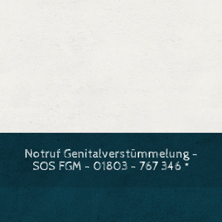
Notruf Genitalverstümmelung -
SOS FGM - 01803 - 767 346 *