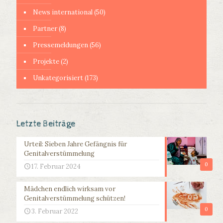
News international
(50)
Partner
(8)
Pressemeldungen
(56)
Projekte
(2)
Unkategorisiert
(173)
Letzte Beiträge
Urteil: Sieben Jahre Gefängnis für
Genitalverstümmelung
0
17. Februar 2024
Mädchen endlich wirksam vor
Genitalverstümmelung schützen!
0
3. Februar 2022