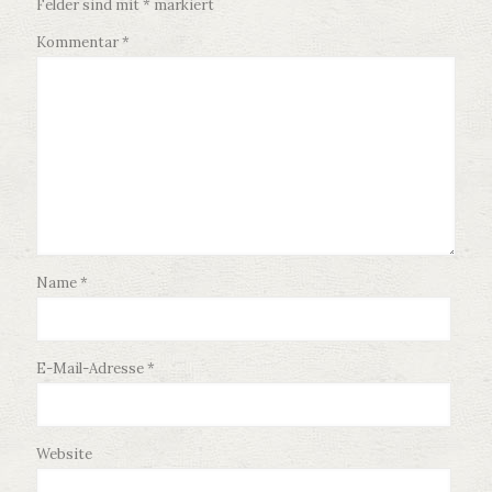
Felder sind mit
*
markiert
Kommentar
*
Name
*
E-Mail-Adresse
*
Website