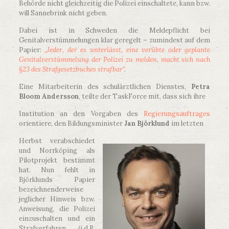
Behörde nicht gleichzeitig die Polizei einschaltete, kann bzw.
will Sannebrink nicht geben.
Dabei ist in Schweden die Meldepflicht bei
Genitalverstümmelungen klar geregelt – zumindest auf dem
Papier:
„Jeder, der es unterlässt, eine verübte oder geplante
Genitalverstümmelung der Polizei zu melden, macht sich nach
§23 des Strafgesetzbuches strafbar“
.
Eine Mitarbeiterin des schulärztlichen Dienstes,
Petra
Bloom Andersson
, teilte der TaskForce mit, dass sich ihre
Institution an den Vorgaben des
Regierungsauftrages
orientiere, den Bildungsminister
Jan Björklund
im letzten
Herbst verabschiedet
und Norrköping als
Pilotprojekt bestimmt
hat. Nun fehlt in
Björklunds Papier
bezeichnenderweise
jeglicher Hinweis bzw.
Anweisung, die Polizei
einzuschalten und ein
Strafverfahren (i.d.R.