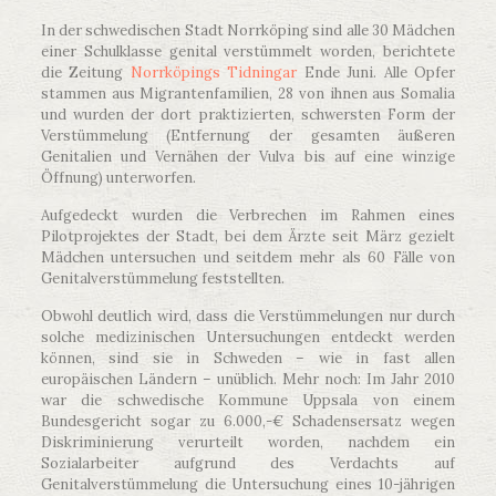
In der schwedischen Stadt Norrköping sind alle 30 Mädchen
einer Schulklasse genital verstümmelt worden, berichtete
die Zeitung
Norrköpings Tidningar
Ende Juni. Alle Opfer
stammen aus Migrantenfamilien, 28 von ihnen aus Somalia
und wurden der dort praktizierten, schwersten Form der
Verstümmelung (Entfernung der gesamten äußeren
Genitalien und Vernähen der Vulva bis auf eine winzige
Öffnung) unterworfen.
Aufgedeckt wurden die Verbrechen im Rahmen eines
Pilotprojektes der Stadt, bei dem Ärzte seit März gezielt
Mädchen untersuchen und seitdem mehr als 60 Fälle von
Genitalverstümmelung feststellten.
Obwohl deutlich wird, dass die Verstümmelungen nur durch
solche medizinischen Untersuchungen entdeckt werden
können, sind sie in Schweden – wie in fast allen
europäischen Ländern – unüblich. Mehr noch: Im Jahr 2010
war die schwedische Kommune Uppsala von einem
Bundesgericht sogar zu 6.000,-€ Schadensersatz wegen
Diskriminierung verurteilt worden, nachdem ein
Sozialarbeiter aufgrund des Verdachts auf
Genitalverstümmelung die Untersuchung eines 10-jährigen