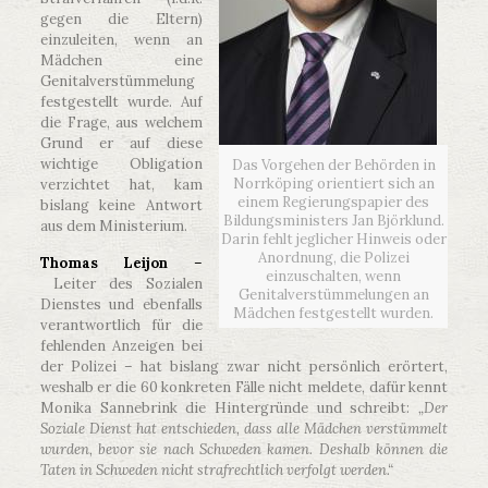
gegen die Eltern)
einzuleiten, wenn an
Mädchen eine
Genitalverstümmelung
festgestellt wurde. Auf
die Frage, aus welchem
Grund er auf diese
wichtige Obligation
Das Vorgehen der Behörden in
Norrköping orientiert sich an
verzichtet hat, kam
einem Regierungspapier des
bislang keine Antwort
Bildungsministers Jan Björklund.
aus dem Ministerium.
Darin fehlt jeglicher Hinweis oder
Anordnung, die Polizei
Thomas Leijon
–
einzuschalten, wenn
Leiter des Sozialen
Genitalverstümmelungen an
Dienstes und ebenfalls
Mädchen festgestellt wurden.
verantwortlich für die
fehlenden Anzeigen bei
der Polizei – hat bislang zwar nicht persönlich erörtert,
weshalb er die 60 konkreten Fälle nicht meldete, dafür kennt
Monika Sannebrink die Hintergründe und schreibt:
„Der
Soziale Dienst hat entschieden, dass alle Mädchen verstümmelt
wurden, bevor sie nach Schweden kamen. Deshalb können die
Taten in Schweden nicht strafrechtlich verfolgt werden.“