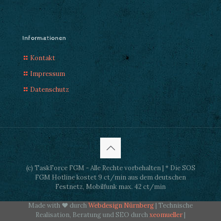
Informationen
Kontakt
Impressum
Datenschutz
(c) TaskForce FGM - Alle Rechte vorbehalten | * Die SOS
FGM Hotline kostet 9 ct/min aus dem deutschen
Festnetz, Mobilfunk max. 42 ct/min
Made with ♥ durch
Webdesign Nürnberg
| Technische
Realisation, Beratung und SEO durch
xeomueller
|