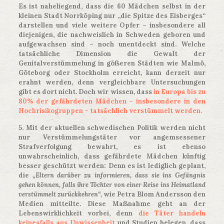
Es ist naheliegend, dass die 60 Mädchen selbst in der
kleinen Stadt Norrköping nur „die Spitze des Eisberges“
darstellen und viele weitere Opfer – insbesondere all
diejenigen, die nachweislich in Schweden geboren und
aufgewachsen sind – noch unentdeckt sind. Welche
tatsächliche Dimension die Gewalt der
Genitalverstümmelung in gößeren Städten wie Malmö,
Göteborg oder Stockholm erreicht, kann derzeit nur
erahnt werden, denn vergleichbare Untersuchungen
gibt es dort nicht. Doch wir wissen, dass
in Europa bis zu
80% der gefährdeten Mädchen – insbesondere in den
Hochrisikogruppen – tatsächlich verstümmelt werden.
5. Mit der aktuellen schwedischen Politik werden nicht
nur Verstümmelungstäter vor angemsessener
Strafverfolgung bewahrt, es ist ebenso
unwahrscheinlich, dass gefährdete Mädchen künftig
besser geschützt werden: Denn es ist lediglich geplant,
die
„Eltern darüber zu informieren, dass sie ins Gefängnis
gehen können, falls ihre Töchter von einer Reise ins Heimatland
verstümmelt zurückkehren“,
wie Petra Blom Andersson den
Medien mitteilte. Diese Maßnahme geht an der
Lebenswirklichkeit vorbei, denn
die Täter handeln
keinesfalls aus Unwissenheit
und Studien belegen, dass