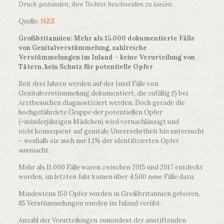
Druck gestanden, ihre Töchter beschneiden zu lassen.
Quelle:
NZZ
Großbritannien: Mehr als 15.000 dokumentierte Fälle
von Genitalverstümmelung, zahlreiche
Verstümmelungen im Inland – keine Verurteilung von
Tätern, kein Schutz für potentielle Opfer
Seit drei Jahren werden auf der Insel Fälle von
Genitalverstümmelung dokumentiert, die zufällig (!) bei
Arztbesuchen diagnostiziert werden. Doch gerade die
hochgefährdete Gruppe der potentiellen Opfer
(=minderjährigen Mädchen) wird vernachlässigt und
nicht
konsequent auf genitale Unversehrtheit hin untersucht
– weshalb sie auch nur 1,1% der identifizierten Opfer
ausmacht.
Mehr als 11.000 Fälle waren zwischen 2015 und 2017 entdeckt
worden, im letzten Jahr kamen über 4.500 neue Fälle dazu.
Mindestens 150 Opfer wurden in Großbritannien geboren,
85 Verstümmelungen wurden im Inland verübt.
Anzahl der Verurteilungen zumindest der anstiftenden