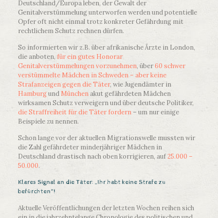
Deutschland/Europa leben, der Gewalt der
Genitalverstümmelung unterworfen werden und potentielle
Opfer oft nicht einmal trotz konkreter Gefährdung mit
rechtlichem Schutz rechnen dürfen.
So informierten wir z.B. über afrikanische Ärzte in London,
die anboten,
für ein gutes Honorar
Genitalverstümmelungen vorzunehmen
, über
60 schwer
verstümmelte Mädchen in Schweden – aber keine
Strafanzeigen gegen die Täter
, wie Jugendämter in
Hamburg
und
München
akut gefährdeten Mädchen
wirksamen Schutz verweigern und über deutsche Politiker,
die Straffreiheit für die Täter fordern
– um nur einige
Beispiele zu nennen.
Schon lange vor der aktuellen Migrationswelle mussten wir
die Zahl gefährdeter minderjähriger Mädchen in
Deutschland drastisch nach oben korrigieren, auf
25.000 –
50.000
.
Klares Signal an die Täter: „Ihr habt keine Strafe zu
befürchten“!
Aktuelle Veröffentlichungen der letzten Wochen reihen sich
ein in die jahrzehntelange Chronologie des politischen und