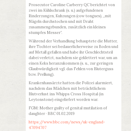
Prosecutor Caroline Carberry QC berichtet von
zwei im Kühlschrank (s. u.) aufgefundenen
Rinderzungen, Kuhzungen (cow tongues), „mit
Nägeln durchstochen und mit Draht
zusammengebunden, zusätzlich ein kleines
stumpfes Messer“.
Während der Verhandlung behauptete die Mutter,
ihre Tochter sei bedauerlicherweise zu Boden und
auf Metall gefallen und habe ihr Geschlechtsteil
dabei verletzt, nachdem sie geklettert war, um an
einen Keks heranzukommen (s. u., zur geringen
Glaubwürdigkeit vgl. das Fehlen von Bluterguss
bzw. Prellung).
Krankenhausärzte hatten die Polizei alarmiert,
nachdem das Mädchen mit beträchtlichem
Blutverlust ins Whipps Cross Hospital (in
Leytonstone) eingeliefert worden war.
FGM: Mother guilty of genital mutilation of
daughter · BBC 01.02.2019
https://www.bbc.com/news/uk-england-
47094707