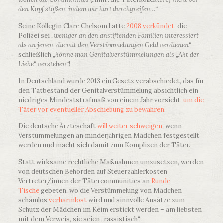
den Kopf stoßen, indem wir hart durchgreifen…“
Seine Kollegin Clare Chelsom hatte
2008 verkündet
, die
Polizei sei „
weniger an den anstiftenden Familien interessiert
als an jenen, die mit den Verstümmelungen Geld verdienen“
–
schließlich „
könne man Genitalverstümmelungen als „Akt der
Liebe“ verstehen“
!
In Deutschland wurde 2013 ein Gesetz verabschiedet, das für
den Tatbestand der Genitalverstümmelung absichtlich ein
niedriges Mindeststrafmaß von einem Jahr vorsieht,
um die
Täter vor eventueller Abschiebung zu bewahren
.
Die deutsche Ärzteschaft
will weiter schweigen
, wenn
Verstümmelungen an minderjährigen Mädchen festgestellt
werden und macht sich damit zum Komplizen der Täter.
Statt wirksame rechtliche Maßnahmen umzusetzen, werden
von deutschen Behörden auf Steuerzahlerkosten
Vertreter/innen der Tätercommunities an
Runde
Tische
gebeten, wo die Verstümmelung von Mädchen
schamlos
verharmlost
wird und sinnvolle Ansätze zum
Schutz der Mädchen im Keim erstickt werden – am liebsten
mit dem Verweis, sie seien „rassistisch“.