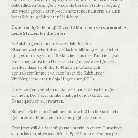
behördlichen Versagens – sowohl bei der Strafverfolgung
der wichtigsten Täter (=der anstiftenden Eltern) als auch
beim Schutz gefährdeter Mädchen:
Österreich/Salzburg: 12 von 16 Mädchen verstümmelt –
keine Strafen für die Täter
In Salzburg wurden im letzten Jahr bei der
Staatsanwaltschaft drei Verdachtsfälle angezeigt. Dabei
ging es um insgesamt 16 Mädchen aus drei Familien. „Bei
einer medizinischen Untersuchung musste festgestellt
werden, dass zwölf der 16 Mädchen tatsächlich
genitalverstümmelt wurden“, sagt die Salzburger
Vizebürgermeisterin Anja Hagenauer (SPÖ).
Die Anzeigen verliefen im Sande – aus fadenscheinigen
Gründen. Die Täterfamilien haben keine rechtlichen
Konsequenzen zu erwarten.
Sinnvolle Schutzmaßnahmen für die 100 bis 150 (offiziell)
gefährdeten Mädchen in Salzburg gibt es keine.
Erst jetzt will die Vizebürgermeisterin in einem Gutachten
klären lassen,
ob es möglich sei, Pflichtuntersuchungen für