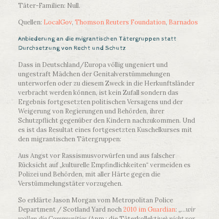
Täter-Familien: Null.
Quellen:
LocalGov
,
Thomson Reuters Foundation
,
Barnados
Anbiederung an die migrantischen Tätergruppen statt
Durchsetzung von Recht und Schutz
Dass in Deutschland/Europa völlig ungeniert und
ungestraft Mädchen der Genitalverstümmelungen
unterworfen oder zu diesem Zweck in die Herkunftsländer
verbracht werden können, ist kein Zufall sondern das
Ergebnis fortgesetzten politischen Versagens und der
Weigerung von Regierungen und Behörden, ihrer
Schutzpflicht gegenüber den Kindern nachzukommen. Und
es ist das Resultat eines fortgesetzten Kuschelkurses mit
den migrantischen Tätergruppen:
Aus Angst vor Rassismusvorwürfen und aus falscher
Rücksicht auf „kulturelle Empfindlichkeiten“ vermeiden es
Polizei und Behörden, mit aller Härte gegen die
Verstümmelungstäter vorzugehen.
So erklärte Jason Morgan vom Metropolitan Police
Department / Scotland Yard noch
2010 im Guardian
:
„…wir
wollen die Communities
(Anm.: die Täterkollektive)
nicht vor