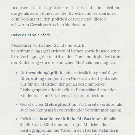
In diesem staatlich geförderten Täterschutzklima bleiben
die gefährdeten Kinder auf der Strecke und werden unter
dem Deckmantel der „political correctness“ diesen
schweren Gewaltverbrechen überlassen.
Dabei ist es so einfach
Messbarer, wirksamer Schutz für ALLE
verstümmelungsgefährdeten Mädchen sowie konsequente
Strafverfolgung der anstiftenden Familienmitglieder ist mit
der Einführung von drei einfachen Maßnahmen möglich:
Untersuchungspflicht
, einschließlich regelmäßiger
Überprüfung der genitalen Unversehrtheit (entweder
nur für die Mädchen der genau bestimmbaren
Risikogruppen oder für alle in Deutschland lebenden
Kinder bis zum 18. Lebensjahr) kombiniert mit
Gesetzlicher
Meldepflicht
(im Fall bereits verübter als
auch bei Kenntnis bevorstehender Verstümmelungen);
Kollektive
familienrechtliche Maßnahmen
für alle
30.000 bis 50.000 minderjährigen Mädchen der
Risikogruppe, um die Taten in den Herkunftsländern