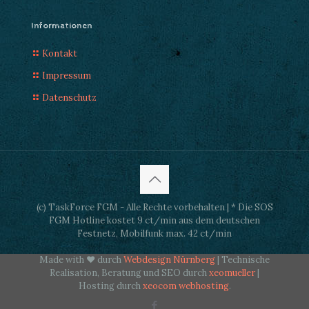
Informationen
Kontakt
Impressum
Datenschutz
(c) TaskForce FGM - Alle Rechte vorbehalten | * Die SOS
FGM Hotline kostet 9 ct/min aus dem deutschen
Festnetz, Mobilfunk max. 42 ct/min
Made with ♥ durch
Webdesign Nürnberg
| Technische
Realisation, Beratung und SEO durch
xeomueller
|
Hosting durch
xeocom webhosting
.