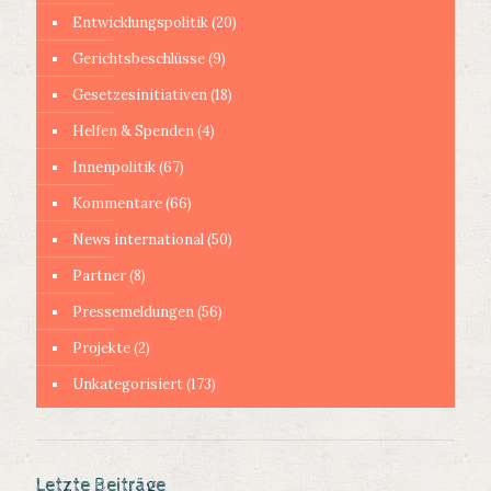
Entwicklungspolitik
(20)
Gerichtsbeschlüsse
(9)
Gesetzesinitiativen
(18)
Helfen & Spenden
(4)
Innenpolitik
(67)
Kommentare
(66)
News international
(50)
Partner
(8)
Pressemeldungen
(56)
Projekte
(2)
Unkategorisiert
(173)
Letzte Beiträge