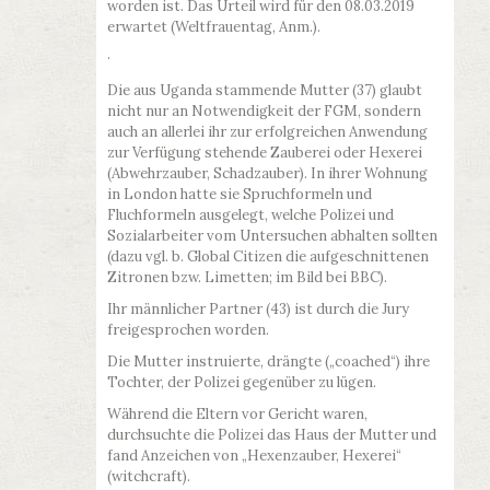
worden ist. Das Urteil wird für den 08.03.2019
erwartet (Weltfrauentag, Anm.).
·
Die aus Uganda stammende Mutter (37) glaubt
nicht nur an Notwendigkeit der FGM, sondern
auch an allerlei ihr zur erfolgreichen Anwendung
zur Verfügung stehende Zauberei oder Hexerei
(Abwehrzauber, Schadzauber). In ihrer Wohnung
in London hatte sie Spruchformeln und
Fluchformeln ausgelegt, welche Polizei und
Sozialarbeiter vom Untersuchen abhalten sollten
(dazu vgl. b. Global Citizen die aufgeschnittenen
Zitronen bzw. Limetten; im Bild bei BBC).
Ihr männlicher Partner (43) ist durch die Jury
freigesprochen worden.
Die Mutter instruierte, drängte („coached“) ihre
Tochter, der Polizei gegenüber zu lügen.
Während die Eltern vor Gericht waren,
durchsuchte die Polizei das Haus der Mutter und
fand Anzeichen von „Hexenzauber, Hexerei“
(witchcraft).