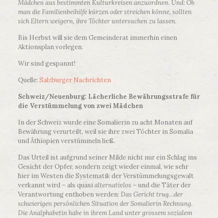
Mädchen aus bestimmten Kulturkreisen anzuordnen. Und: Ob
man die Familienbeihilfe kürzen oder streichen könne, sollten
sich Eltern weigern, ihre Töchter untersuchen zu lassen.
Bis Herbst will sie dem Gemeinderat immerhin einen
Aktionsplan vorlegen.
Wir sind gespannt!
Quelle:
Salzburger Nachrichten
Schweiz/Neuenburg: Lächerliche Bewährungsstrafe für
die Verstümmelung von zwei Mädchen
In der Schweiz wurde eine Somalierin zu acht Monaten auf
Bewährung verurteilt, weil sie ihre zwei Töchter in Somalia
und Äthiopien verstümmeln ließ.
Das Urteil ist aufgrund seiner Milde nicht nur ein Schlag ins
Gesicht der Opfer, sondern zeigt wieder einmal, wie sehr
hier im Westen die Systematik der Verstümmelungsgewalt
verkannt wird – als quasi
alternativlos –
und die Täter der
Verantwortung enthoben werden:
Das Gericht trug…der
schwierigen persönlichen Situation der Somalierin Rechnung.
Die Analphabetin habe in ihrem Land unter grossem sozialem