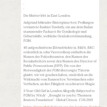
·
·
Die Mutter lebt in East London.
Aufgrund fehlender Blutergüsse bzw. Prellungen
vermutete Bashier Dawlatly, ein aus dem Sudan
stammender Facharzt für Gynäkologie und
Geburtshilfe, weibliche Genitalverstümmelung,
FGM.
40 aufgeschnittene Zitrusfrüchte (s. Bild b. BBC:
ordentlich in zehn Viererreihen) enthielten die
Namen der Polizeibeamten, den Namen des
Sozialarbeiters sowie den Namen des Director of
Public Prosecutions (DPP). Die von der
Notwendigkeit der FGM überzeugte Täterin
glaubt, wie wir gesehen haben, zusätzlich an die
Wirkmacht vom Bannen bzw. Verwünschen oder
Verfluchen, an ihre Fähigkeit zu schwarzer Magie.
3-Year-Old Girl in London Allegedly Subjected to
FGM by ‚Witch‘ · „Brought to you by: Thomson
Reuters Foundation“ · Global Citizen · 17.01.2019
https://www.globalcitizen.org/en/content/london-