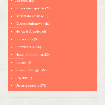
Aktuelles
(193)
Entwicklungspolitik
(20)
Gerichtsbeschlüsse
(9)
Gesetzesinitiativen
(18)
Helfen & Spenden
(4)
Innenpolitik
(67)
Kommentare
(66)
News international
(50)
Partner
(8)
Pressemeldungen
(56)
Projekte
(2)
Unkategorisiert
(173)