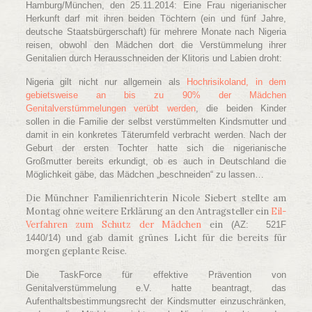
Hamburg/München, den 25.11.2014: Eine Frau nigerianischer
Herkunft darf mit ihren beiden Töchtern (ein und fünf Jahre,
deutsche Staatsbürgerschaft) für mehrere Monate nach Nigeria
reisen, obwohl den Mädchen dort die Verstümmelung ihrer
Genitalien durch Herausschneiden der Klitoris und Labien droht:
Nigeria gilt nicht nur allgemein als
Hochrisikoland, in dem
gebietsweise an bis zu 90% der Mädchen
Genitalverstümmelungen verübt werden
, die beiden Kinder
sollen in die Familie der selbst verstümmelten Kindsmutter und
damit in ein konkretes Täterumfeld verbracht werden. Nach der
Geburt der ersten Tochter hatte sich die nigerianische
Großmutter bereits erkundigt, ob es auch in Deutschland die
Möglichkeit gäbe, das Mädchen „beschneiden“ zu lassen…
Die Münchner Familienrichterin Nicole Siebert stellte am
Montag ohne weitere Erklärung an den Antragsteller ein
Eil-
Verfahren zum Schutz der Mädchen
ein
(AZ: 521F
und gab damit grünes Licht für die bereits für
1440/14)
morgen geplante Reise.
Die TaskForce für effektive Prävention von
Genitalverstümmelung e.V. hatte beantragt, das
Aufenthaltsbestimmungsrecht der Kindsmutter einzuschränken,