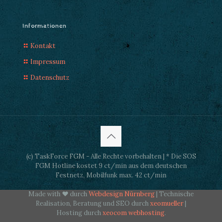
Informationen
Kontakt
Impressum
Datenschutz
(c) TaskForce FGM - Alle Rechte vorbehalten | * Die SOS
FGM Hotline kostet 9 ct/min aus dem deutschen
Festnetz, Mobilfunk max. 42 ct/min
Made with ♥ durch
Webdesign Nürnberg
| Technische
Realisation, Beratung und SEO durch
xeomueller
|
Hosting durch
xeocom webhosting
.