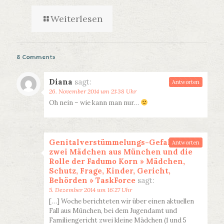
Weiterlesen
8 Comments
Diana
sagt:
Antworten
26. November 2014 um 21:38 Uhr
Oh nein – wie kann man nur…
Genitalverstümmelungs-Gefahr für
Antworten
zwei Mädchen aus München und die
Rolle der Fadumo Korn » Mädchen,
Schutz, Frage, Kinder, Gericht,
Behörden » TaskForce
sagt:
5. Dezember 2014 um 16:27 Uhr
[…] Woche berichteten wir über einen aktuellen
Fall aus München, bei dem Jugendamt und
Familiengericht zwei kleine Mädchen (1 und 5