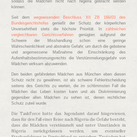
sodass die Mädchen nicht nach Nigeria gebracht werden
können.
Seit dem
wegweisenden Beschluss XII ZB 166/03 des
Bundesgerichtshofes
genießt der Schutz der körperlichen
Unversehrtheit stets die höchste Priorität. In
zahlreichen
vergleichbaren Gerichtsverfahren
genügten aufgrund der
Schwere der Misshandlung schon eine geringe
Wahrscheinlichkeit und abstrakte Gefahr, um durch die gebotene
und angemessene Maßnahme der Einschränkung des
Aufenthaltsbestimmungsrechts die Verstümmelungsgefahr von
Mädchen wirksam abzuwenden.
Den beiden gefährdeten Mädchen aus München eben diesen
Schutz nicht zu gewähren, ist als schwere Fehlentscheidung
seitens des Gerichts zu werten, die im schlimmsten Fall die
Mädchen das Leben kosten kann und als Diskriminierung
gegenüber allen Mädchen zu sehen ist, denen rechtlicher
Schutz zuteil wurde.
Die TaskForce hatte das Jugendamt darauf hingewiesen,
dass für den Fall einer Reise nach Nigeria die Gefahr besteht,
dass die Mädchen verstümmelt und unter Umständen in
Nigeria zurückgelassen werden, um eventueller
Strafverfolgung in Deutschland zu entgehen. Trotzdem hat