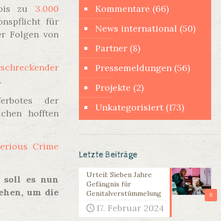
 bis zu
3.000
Kommentare
(66)
nspflicht für
News international
(50)
r Folgen von
Partner
(8)
rschreckender
Pressemeldungen
(56)
.
Projekte
(2)
erbotes der
Unkategorisiert
(173)
chen hofften
Serious Crime
Letzte Beiträge
Urteil: Sieben Jahre
 soll es nun
Gefängnis für
ehen, um die
Genitalverstümmelung
0
17. Februar 2024