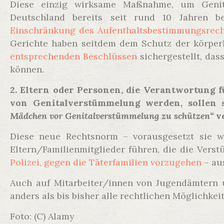
Diese einzig wirksame Maßnahme, um Genit
Deutschland bereits seit rund 10 Jahren b
Einschränkung des Aufenthaltsbestimmungsrec
Gerichte haben seitdem dem Schutz der körperl
entsprechenden Beschlüssen
sichergestellt, das
können.
2. Eltern oder Personen, die Verantwortung 
von Genitalverstümmelung werden, sollen
Mädchen vor Genitalverstümmelung zu schützen“
v
Diese neue Rechtsnorm – vorausgesetzt sie w
Eltern/Familienmitglieder führen, die die Verst
Polizei, gegen die Täterfamilien vorzugehen
– au
Auch auf Mitarbeiter/innen von Jugendämtern 
anders als bis bisher alle rechtlichen Möglichk
Foto: (C) Alamy