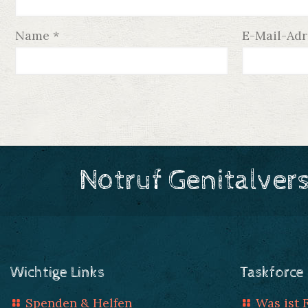
Name
*
E-Mail-Ad
Notruf Genitalver
Wichtige Links
Taskforce
Spenden & Helfen
Was ist