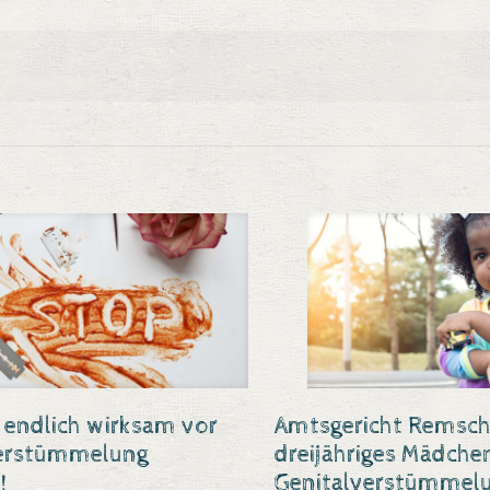
endlich wirksam vor
Amtsgericht Remsch
verstümmelung
dreijähriges Mädche
!
Genitalverstümmelu