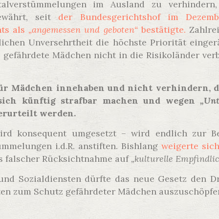
alverstümmelungen im Ausland zu verhindern,
ewährt, seit
der Bundesgerichtshof im Dezem
hts als
„angemessen und geboten“
bestätigte.
Zahlre
ichen Unversehrtheit die höchste Priorität eing
s gefährdete Mädchen nicht in die Risikoländer ve
für Mädchen innehaben und nicht verhindern, d
 sich künftig strafbar machen und wegen
„Unt
erurteilt werden.
ird konsequent umgesetzt – wird endlich zur B
ümmelungen i.d.R. anstiften. Bishlang
weigerte sich
s falscher Rücksichtnahme auf
„kulturelle Empfindli
und Sozialdiensten dürfte das neue Gesetz den D
eiten zum Schutz gefährdeter Mädchen auszuschöpfe