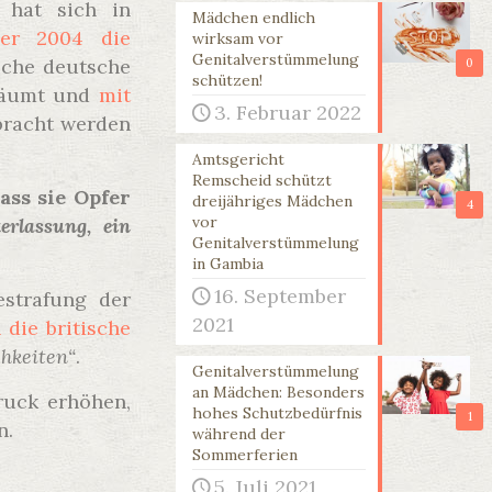
 hat sich in
Mädchen endlich
ber 2004 die
wirksam vor
Genitalverstümmelung
iche deutsche
0
schützen!
eräumt und
mit
3. Februar 2022
rbracht werden
Amtsgericht
Remscheid schützt
ass sie Opfer
dreijähriges Mädchen
4
vor
erlassung, ein
Genitalverstümmelung
in Gambia
16. September
estrafung der
2021
 die britische
chkeiten“
.
Genitalverstümmelung
an Mädchen: Besonders
ruck erhöhen,
hohes Schutzbedürfnis
1
n.
während der
Sommerferien
5. Juli 2021