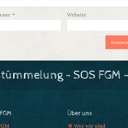
resse
*
Website
stümmelung - SOS FGM -
 FGM
Über uns
 FGM
Wer wir sind