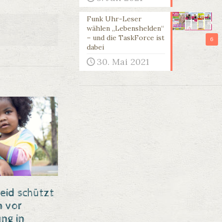
Funk Uhr-Leser
wählen „Lebenshelden“
– und die TaskForce ist
6
dabei
30. Mai 2021
eid schützt
n vor
ng in