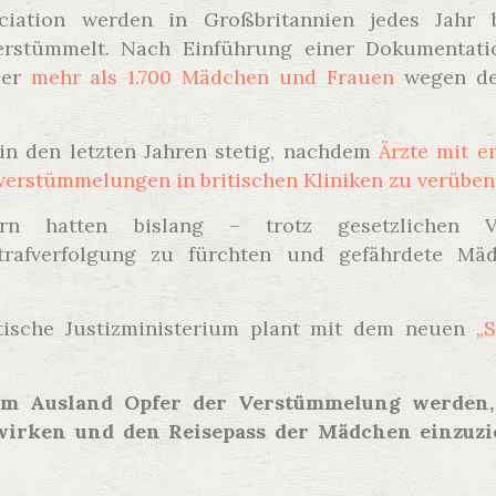
ciation werden in Großbritannien jedes Jahr
rstümmelt. Nach Einführung einer Dokumentatio
ber
mehr als 1.700 Mädchen und Frauen
wegen de
n den letzten Jahren stetig, nachdem
Ärzte mit e
lverstümmelungen in britischen Kliniken zu verüben
rn hatten bislang – trotz gesetzlichen V
trafverfolgung zu fürchten und gefährdete Mäd
itische Justizministerium plant mit dem neuen
„
 im Ausland Opfer der Verstümmelung werden,
rwirken und den Reisepass der Mädchen einzuzi