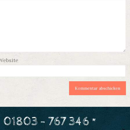
Website
 01803 - 767 346 *