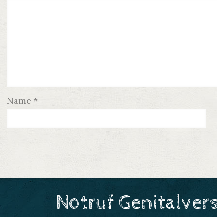
Name
*
Notruf Genitalver