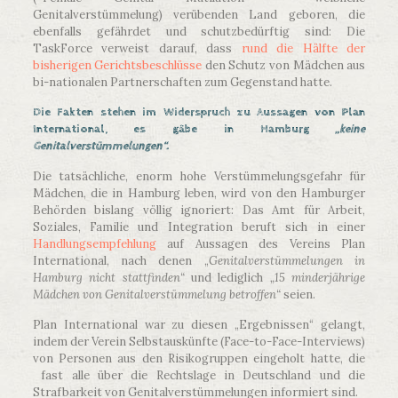
Genitalverstümmelung) verübenden Land geboren, die
ebenfalls gefährdet und schutzbedürftig sind: Die
TaskForce verweist darauf, dass
rund die Hälfte der
bisherigen Gerichtsbeschlüsse
den Schutz von Mädchen aus
bi-nationalen Partnerschaften zum Gegenstand hatte.
Die Fakten stehen im Widerspruch zu Aussagen von Plan
International, es gäbe in Hamburg
„keine
Genitalverstümmelungen“.
Die tatsächliche, enorm hohe Verstümmelungsgefahr für
Mädchen, die in Hamburg leben, wird von den Hamburger
Behörden bislang völlig ignoriert: Das Amt für Arbeit,
Soziales, Familie und Integration beruft sich in einer
Handlungsempfehlung
auf Aussagen des Vereins Plan
International, nach denen „
Genitalverstümmelungen in
Hamburg nicht stattfinden“
und lediglich
„15 minderjährige
Mädchen von Genitalverstümmelung betroffen“
seien.
Plan International war zu diesen „Ergebnissen“ gelangt,
indem der Verein Selbstauskünfte (Face-to-Face-Interviews)
von Personen aus den Risikogruppen eingeholt hatte, die
fast alle über die Rechtslage in Deutschland und die
Strafbarkeit von Genitalverstümmelungen informiert sind.