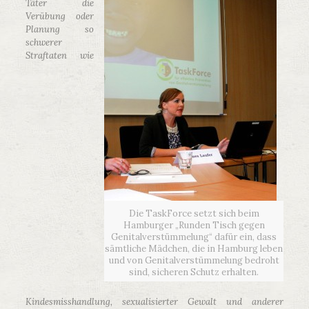
Täter die
Verübung oder
Planung so
schwerer
Straftaten wie
Die TaskForce setzt sich beim
Hamburger „Runden Tisch gegen
Genitalverstümmelung“ dafür ein, dass
sämtliche Mädchen, die in Hamburg leben
und von Genitalverstümmelung bedroht
sind, sicheren Schutz erhalten.
Kindesmisshandlung, sexualisierter Gewalt und anderer