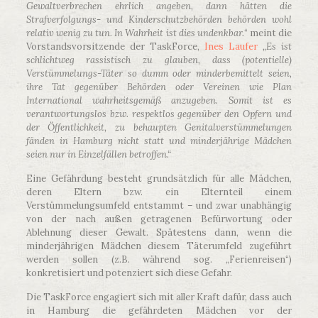
Gewaltverbrechen ehrlich angeben, dann hätten die
Strafverfolgungs- und Kinderschutzbehörden behörden wohl
relativ wenig zu tun. In Wahrheit ist dies undenkbar.
“ meint die
Vorstandsvorsitzende der TaskForce,
Ines Laufer
„Es ist
schlichtweg rassistisch zu glauben, dass (potentielle)
Verstümmelungs-Täter so dumm oder minderbemittelt seien,
ihre Tat gegenüber Behörden oder Vereinen wie Plan
International wahrheitsgemäß anzugeben. Somit ist es
verantwortungslos bzw. respektlos gegenüber den Opfern und
der Öffentlichkeit, zu behaupten Genitalverstümmelungen
fänden in Hamburg nicht statt und minderjährige Mädchen
seien nur in Einzelfällen betroffen.“
Eine Gefährdung besteht grundsätzlich für alle Mädchen,
deren Eltern bzw. ein Elternteil einem
Verstümmelungsumfeld entstammt – und zwar unabhängig
von der nach außen getragenen Befürwortung oder
Ablehnung dieser Gewalt. Spätestens dann, wenn die
minderjährigen Mädchen diesem Täterumfeld zugeführt
werden sollen (z.B. während sog. „Ferienreisen“)
konkretisiert und potenziert sich diese Gefahr.
Die TaskForce engagiert sich mit aller Kraft dafür, dass auch
in Hamburg die gefährdeten Mädchen vor der