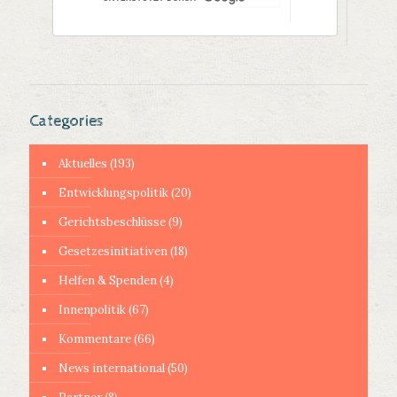
Categories
Aktuelles
(193)
Entwicklungspolitik
(20)
Gerichtsbeschlüsse
(9)
Gesetzesinitiativen
(18)
Helfen & Spenden
(4)
Innenpolitik
(67)
Kommentare
(66)
News international
(50)