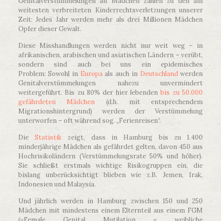
Genitalverstümmelungen an Mädchen zählen zu den am
weitesten verbreiteten Kinderrechtsverletzungen unserer
Zeit: Jedes Jahr werden mehr als drei Millionen Mädchen
Opfer dieser Gewalt.
Diese Misshandlungen werden nicht nur weit weg – in
afrikanischen, arabischen und asiatischen Ländern – verübt,
sondern sind auch bei uns ein epidemisches
Problem: Sowohl in
Europa
als auch in
Deutschland
werden
Genitalverstümmelungen nahezu unvermindert
weitergeführt. Bis zu 80% der hier lebenden
bis zu 50.000
gefährdeten Mädchen
(d.h. mit entsprechendem
Migrationshintergrund) werden der Verstümmelung
unterworfen – oft während sog. „Ferienreisen“.
Die
Statistik
zeigt, dass in Hamburg bis zu 1.400
minderjährige Mädchen als gefährdet gelten, davon 450 aus
Hochrisikoländern (Verstümmelungsrate 50% und höher).
Sie schließt erstmals wichtige Risikogruppen ein, die
bislang unberücksichtigt blieben wie z.B. Jemen, Irak,
Indonesien und Malaysia.
Und jährlich werden in Hamburg zwischen 150 und 250
Mädchen mit mindestens einem Elternteil aus einem FGM
(=Female Genital Mutilation = weibliche