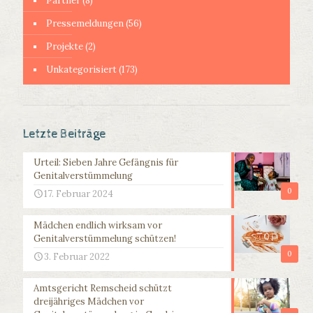
Partner
(8)
Pressemeldungen
(56)
Projekte
(2)
Unkategorisiert
(173)
Letzte Beiträge
Urteil: Sieben Jahre Gefängnis für
Genitalverstümmelung
0
17. Februar 2024
Mädchen endlich wirksam vor
Genitalverstümmelung schützen!
0
3. Februar 2022
Amtsgericht Remscheid schützt
dreijähriges Mädchen vor