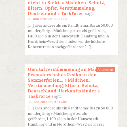
nicht in Sicht. » Mädchen, Schutz,
Eltern, Opfer, Verstümmelung,
Deutschland » TaskForce
sagt:
22. Juni 2014 um 13:13 Uhr
[…] alles andere als ein Randthema: Bis zu 50.000
minderjährige Mädchen gelten als gefährdet,
1.400 allein in der Hansestadt Hamburg und in
Nordrhein-Westfalen finden wir die höchste
Konzentration hochgefährdeter […]
Genitalverstümmelung an Mädchen:
Antworten
Besonders hohes Risiko in den
Sommerferien… » Mädchen,
Verstümmelung, Eltern, Schutz,
Deutschland, Herkunftsländer »
TaskForce
sagt:
28. Juni 2014 um 11:31 Uhr
[…] alles andere als ein Randthema: Bis zu 50.000
minderjährige Mädchen gelten als
gefährdet, 1.400 allein in der Hansestadt
Hamburg und in Nordrhein-Westfalen lässt