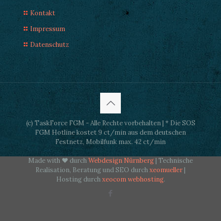
Kontakt
Impressum
Datenschutz
(c) TaskForce FGM - Alle Rechte vorbehalten | * Die SOS
FGM Hotline kostet 9 ct/min aus dem deutschen
Festnetz, Mobilfunk max. 42 ct/min
Made with ♥ durch
Webdesign Nürnberg
| Technische
Realisation, Beratung und SEO durch
xeomueller
|
Hosting durch
xeocom webhosting
.