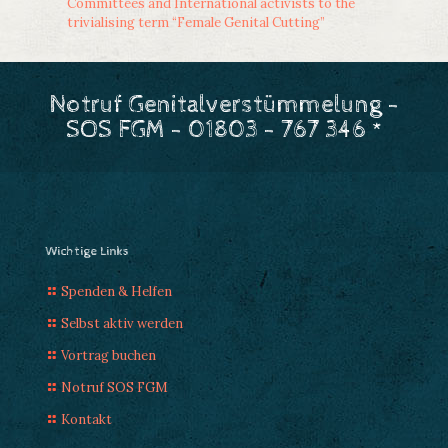
Committees and International activists to the
trivialising term “Female Genital Cutting”
Notruf Genitalverstümmelung -
SOS FGM - 01803 - 767 346 *
Wichtige Links
Spenden & Helfen
Selbst aktiv werden
Vortrag buchen
Notruf SOS FGM
Kontakt