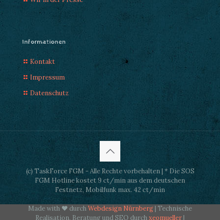
Informationen
Kontakt
Impressum
Datenschutz
(c) TaskForce FGM - Alle Rechte vorbehalten | * Die SOS
FGM Hotline kostet 9 ct/min aus dem deutschen
Festnetz, Mobilfunk max. 42 ct/min
Made with ♥ durch
Webdesign Nürnberg
| Technische
Realisation, Beratung und SEO durch
xeomueller
|