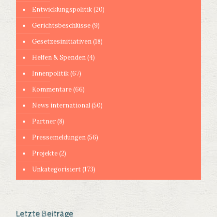
Entwicklungspolitik
(20)
Gerichtsbeschlüsse
(9)
Gesetzesinitiativen
(18)
Helfen & Spenden
(4)
Innenpolitik
(67)
Kommentare
(66)
News international
(50)
Partner
(8)
Pressemeldungen
(56)
Projekte
(2)
Unkategorisiert
(173)
Letzte Beiträge