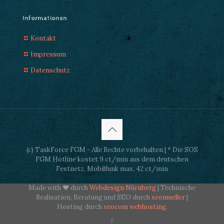
Informationen
Kontakt
Impressum
Datenschutz
(c) TaskForce FGM - Alle Rechte vorbehalten | * Die SOS
FGM Hotline kostet 9 ct/min aus dem deutschen
Festnetz, Mobilfunk max. 42 ct/min
Made with ♥ durch
Webdesign Nürnberg
| Technische
Realisation, Beratung und SEO durch
xeomueller
|
Hosting durch
xeocom webhosting
.