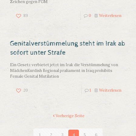
Zeichen gegen FGM
89
0
Weiterlesen
Genitalverstümmelung steht im Irak ab
sofort unter Strafe
Ein Gesetz verbietet jetzt im Irak die Verstümmelung von
Mädchen
Kurdish Regional praliament in Iraq prohibits
Female Genital Mutilation
20
1
Weiterlesen
Vorherige Seite
1
2
3
4
5
6