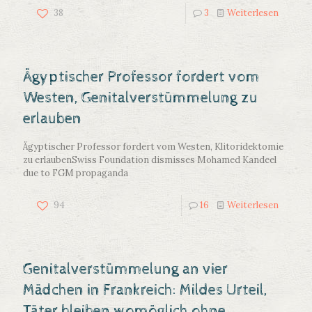
38
3
Weiterlesen
Ägyptischer Professor fordert vom
Westen, Genitalverstümmelung zu
erlauben
Ägyptischer Professor fordert vom Westen, Klitoridektomie
zu erlauben
Swiss Foundation dismisses Mohamed Kandeel
due to FGM propaganda
94
16
Weiterlesen
Genitalverstümmelung an vier
Mädchen in Frankreich: Mildes Urteil,
Täter bleiben womöglich ohne