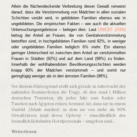
Allein die flächendeckende Verbreitung dieser Gewalt verweist
darauf, dass die Verstümmelung von Mädchen in allen sozialen
Schichten verübt wird, in gebildeten Familien ebenso wie in
ungebildeten. Die empirischen Fakten – wie auch die aktuellen
Untersuchungsergebnisse – belegen dies: Laut
UNICEF (2005)
betrug der Anteil an Frauen, die von Genitalverstümmelung
betroffen sind, in hochgebildeten Familien rund 92%, in weniger
oder ungebildeten Familien lediglich 6% mehr. Ein ebenso
geringer Unterschied ist zwischen dem Anteil an verstümmelten
Frauen in Städten (92%) und auf dem Land (98%) zu finden.
Innerhalb der wohlhabendsten Bevölkerungsschichten werden
knapp 90% der Mädchen verstümmelt – und somit nur
geringfügig weniger als in den ärmsten Familien (98%).
Vor diesem Hintergrund stellt sich gerade in Anbetracht der
nahenden Sommerferien die Frage, ob den rund 1 Million
deutschen Touristen, die jedes Jahr zum Baden oder
Tauchen nach Ägypten reisen, bewusst ist, dass sie in einem
Umfeld „Urlaub machen“, in dem sie von mehr als 90%
Gewalttätern (und deren Opfern) – einschließlich des
freundlich lächelnden Hotelpersonals – umgeben sind…
Weiterlesen: