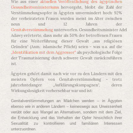
Wie aus einer
aktuellen Veröffentlichung des ägyptischen
Gesundheitsministeriums
hervorgeht, bleibt die Zahl der
Verstümmelungsopfer in Ägypten unvermindert hoch: 92%
der verheirateten Frauen wurden meist im Alter zwischen
neun und 12 Jahren der
Genitalverstümmelung
unterworfen. Gesundheitsminister Adel
Adawy erörterte, dass mehr als 50% der betroffenen Frauen
für eine Weiterführung dieser Gewalt „aus religiösen
Gründen“ (Anm.: islamische Pflicht) seien – was u.a. auf die
„Identifikation mit dem Aggressor“
als psychologische Folge
der Traumatisierung durch schwere Gewalt zurückzuführen
ist.
Ägypten gehört damit nach wie vor zu den Ländern mit den
meisten Opfern von Genitalverstümmelung – trotz
jahrzehntelanger „Aufklärungskampagnen“, deren
Wirkungslosigkeit vorhersehbar war und ist:
Genitalverstümmelungen an Mädchen werden – in Ägypten
ebenso wie in anderen Ländern – keineswegs aus Unwissenheit
verübt oder aus Mangel an Alternativen, sondern mit dem Ziel,
die Entwicklung und das Verhalten der Opfer hinsichtlich ihrer
Sexualität zu kontrollieren und familiären Interessen
unterzuordnen.