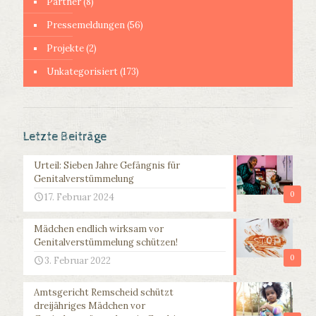
Partner
(8)
Pressemeldungen
(56)
Projekte
(2)
Unkategorisiert
(173)
Letzte Beiträge
Urteil: Sieben Jahre Gefängnis für
Genitalverstümmelung
0
17. Februar 2024
Mädchen endlich wirksam vor
Genitalverstümmelung schützen!
0
3. Februar 2022
Amtsgericht Remscheid schützt
dreijähriges Mädchen vor