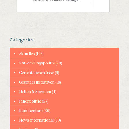
Categories
Aktuelles
(193)
Entwicklungspolitik
(20)
Gerichtsbeschlüsse
(9)
Gesetzesinitiativen
(18)
Helfen & Spenden
(4)
Innenpolitik
(67)
Kommentare
(66)
News international
(50)