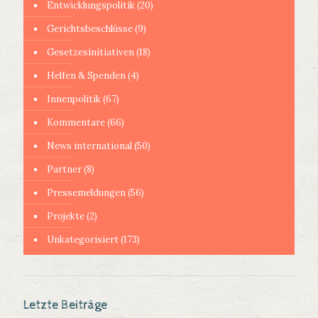
Entwicklungspolitik
(20)
Gerichtsbeschlüsse
(9)
Gesetzesinitiativen
(18)
Helfen & Spenden
(4)
Innenpolitik
(67)
Kommentare
(66)
News international
(50)
Partner
(8)
Pressemeldungen
(56)
Projekte
(2)
Unkategorisiert
(173)
Letzte Beiträge