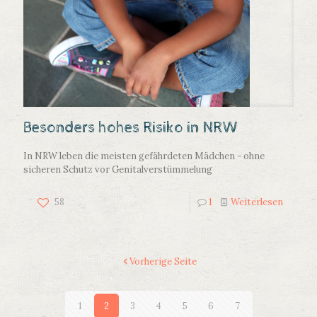
Besonders hohes Risiko in NRW
In NRW leben die meisten gefährdeten Mädchen - ohne
sicheren Schutz vor Genitalverstümmelung
58
1
Weiterlesen
Vorherige Seite
1
2
3
4
5
6
7