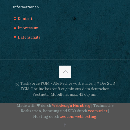
Informationen
Kontakt
Impressum
Datenschutz
(c) TaskForce FGM - Alle Rechte vorbehalten | * Die SOS
FGM Hotline kostet 9 ct/min aus dem deutschen
Festnetz, Mobilfunk max. 42 ct/min
Made with ♥ durch
Webdesign Nürnberg
| Technische
Realisation, Beratung und SEO durch
xeomueller
|
Hosting durch
xeocom webhosting
.