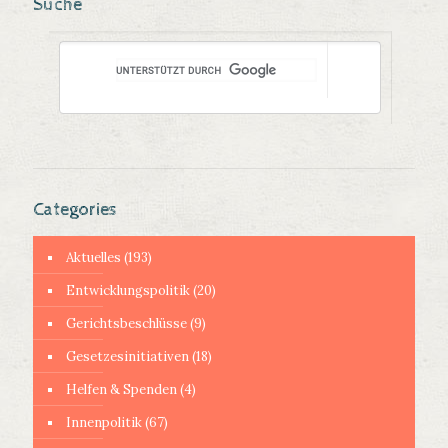
Suche
Categories
Aktuelles
(193)
Entwicklungspolitik
(20)
Gerichtsbeschlüsse
(9)
Gesetzesinitiativen
(18)
Helfen & Spenden
(4)
Innenpolitik
(67)