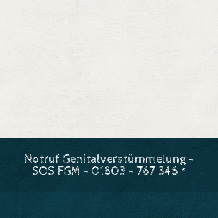
Notruf Genitalverstümmelung -
SOS FGM - 01803 - 767 346 *