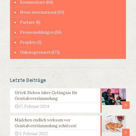
Kommentare
(66)
News international
(50)
Partner
(8)
Pressemeldungen
(56)
Projekte
(2)
Unkategorisiert
(173)
Letzte Beiträge
Urteil: Sieben Jahre Gefängnis für
Genitalverstümmelung
0
17. Februar 2024
Mädchen endlich wirksam vor
Genitalverstümmelung schützen!
0
3. Februar 2022