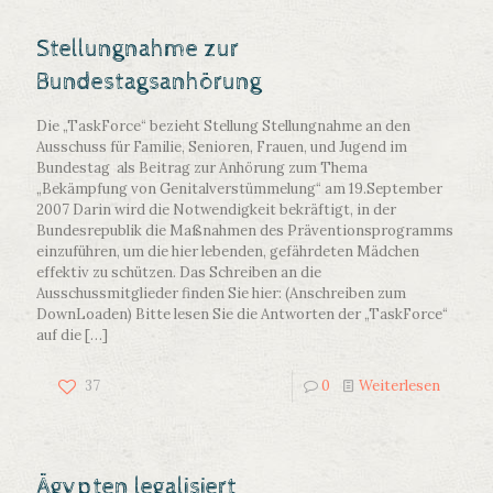
Stellungnahme zur
Bundestagsanhörung
Die „TaskForce“ bezieht Stellung Stellungnahme an den
Ausschuss für Familie, Senioren, Frauen, und Jugend im
Bundestag als Beitrag zur Anhörung zum Thema
„Bekämpfung von Genitalverstümmelung“ am 19.September
2007 Darin wird die Notwendigkeit bekräftigt, in der
Bundesrepublik die Maßnahmen des Präventionsprogramms
einzuführen, um die hier lebenden, gefährdeten Mädchen
effektiv zu schützen. Das Schreiben an die
Ausschussmitglieder finden Sie hier: (Anschreiben zum
DownLoaden) Bitte lesen Sie die Antworten der „TaskForce“
auf die
[…]
37
0
Weiterlesen
Ägypten legalisiert