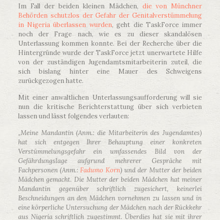
Im Fall der beiden kleinen Mädchen,
die von Münchner
Behörden schutzlos der Gefahr der Genitalverstümmelung
in Nigeria überlassen wurden
, geht die TaskForce immer
noch der Frage nach, wie es zu dieser skandalösen
Unterlassung kommen konnte. Bei der Recherche über die
Hintergründe wurde der TaskForce jetzt unerwartete Hilfe
von der zuständigen Jugendamtsmitarbeiterin zuteil, die
sich bislang hinter eine Mauer des Schweigens
zurückgezogen hatte.
Mit einer anwaltlichen Unterlassungsaufforderung will sie
nun die kritische Berichterstattung über sich verbieten
lassen und lässt folgendes verlauten:
„
Meine Mandantin (Anm.: die Mitarbeiterin des Jugendamtes)
hat sich entgegen Ihrer Behauptung einer konkreten
Verstümmelungsgefahr ein umfassendes Bild von der
Gefährdungslage aufgrund mehrerer Gespräche mit
Fachpersonen (Anm.:
Fadumo Korn
) und der Mutter der beiden
Mädchen gemacht. Die Mutter der beiden Mädchen hat meiner
Mandantin gegenüber schriftlich zugesichert, keinerlei
Beschneidungen an den Mädchen vornehmen zu lassen und in
eine körperliche Untersuchung der Mädchen nach der Rückkehr
aus Nigeria schriftlich zugestimmt. Überdies hat sie mit ihrer