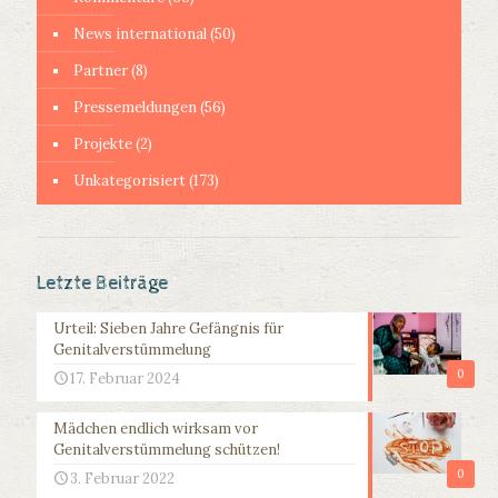
News international
(50)
Partner
(8)
Pressemeldungen
(56)
Projekte
(2)
Unkategorisiert
(173)
Letzte Beiträge
Urteil: Sieben Jahre Gefängnis für
Genitalverstümmelung
0
17. Februar 2024
Mädchen endlich wirksam vor
Genitalverstümmelung schützen!
0
3. Februar 2022