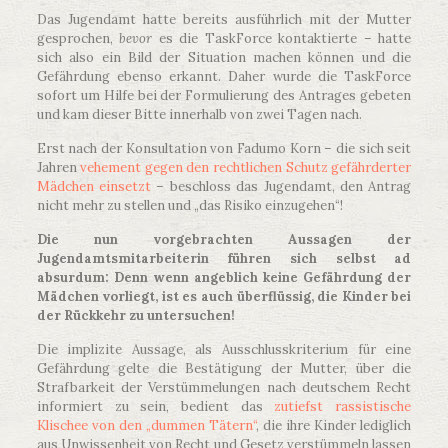
Das Jugendamt hatte bereits ausführlich mit der Mutter
gesprochen,
bevor
es die TaskForce kontaktierte – hatte
sich also ein Bild der Situation machen können und die
Gefährdung ebenso erkannt. Daher wurde die TaskForce
sofort um Hilfe bei der Formulierung des Antrages gebeten
und kam dieser Bitte innerhalb von zwei Tagen nach.
Erst nach der Konsultation von Fadumo Korn – die sich seit
Jahren
vehement gegen den rechtlichen Schutz gefährderter
Mädchen einsetzt
– beschloss das Jugendamt, den Antrag
nicht mehr zu stellen und „das Risiko einzugehen“!
Die nun vorgebrachten Aussagen der
Jugendamtsmitarbeiterin führen sich selbst ad
absurdum: Denn wenn angeblich keine Gefährdung der
Mädchen vorliegt, ist es auch überflüssig, die Kinder bei
der Rückkehr zu untersuchen!
Die implizite Aussage, als Ausschlusskriterium für eine
Gefährdung gelte die Bestätigung der Mutter, über die
Strafbarkeit der Verstümmelungen nach deutschem Recht
informiert zu sein, bedient das
zutiefst rassistische
Klischee von den „dummen Tätern“
, die ihre Kinder lediglich
aus Unwissenheit von Recht und Gesetz verstümmeln lassen