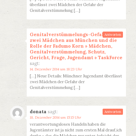
überlässt zwei Mädchen der Gefahr der
Genitalverstümmelung […]
Genitalverstümmelungs-Gefahr für
Antworten
zwei Mädchen aus München und die
Rolle der Fadumo Korn » Mädchen,
Genitalverstümmelung, Schutz,
Gericht, Frage, Jugendamt » TaskForce
sagt:
14. Dezember 2014 um 18:23 Uhr
[…] Neue Details: Münchner Jugendamt überlässt
zwei Mädchen der Gefahr der
Genitalverstümmelung […]
donata
sagt:
Antworten
18. Dezember 2014 um 15:15 Uhr
verantwortungsloses Handeln haben die
Jugentämter ist ja nicht zum ersten Mal drauf,ich
denke – das die Mädchen nur unter Aufsicht der