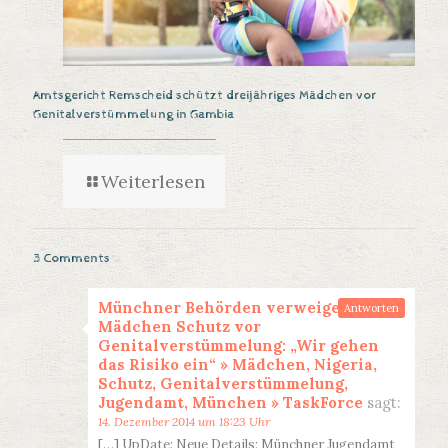
Amtsgericht Remscheid schützt dreijähriges Mädchen vor
Genitalverstümmelung in Gambia
Weiterlesen
3 Comments
Münchner Behörden verweigern zwei
Antworten
Mädchen Schutz vor
Genitalverstümmelung: „Wir gehen
das Risiko ein“ » Mädchen, Nigeria,
Schutz, Genitalverstümmelung,
Jugendamt, München » TaskForce
sagt:
14. Dezember 2014 um 18:23 Uhr
[…] UpDate: Neue Details: Münchner Jugendamt