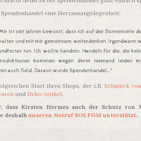
chlacht heißt es bei Spendenhandel ganz einfach s
st Spendenhandel eine Herzansangelegenheit:
r ist seit Jahren bewusst, dass ich auf der Sonnenseite d
ihalten und mit mir gemeinsam weiterdenken. Irgendwann w
dfestes tun. Ich wollte handeln. Handeln für die, die ke
Produktionen kommen wegen derer niemand leiden mu
sten auch Geld. Daraus wurde Spendenhandel…“
lgreichen Start ihres Shops, der z.B.
Schmuck von
waren
und
Deko-Artikel
.
r, dass Kirsten Hermes auch der Schutz von
ie deshalb
unseren Notruf SOS FGM unterstützt
.