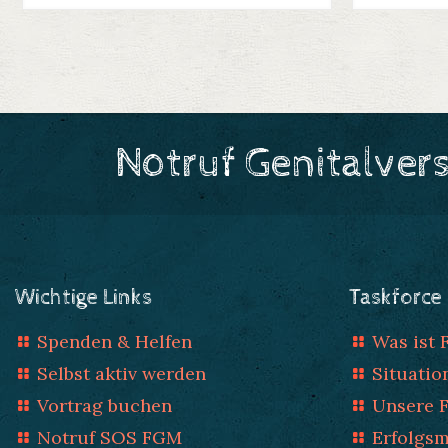
Notruf Genitalver
Wichtige Links
Taskforce
Spenden & Helfen
Was ist
Selbst aktiv werden
Situatio
Vortrag buchen
Unsere 
Notruf SOS FGM
Erfolgs