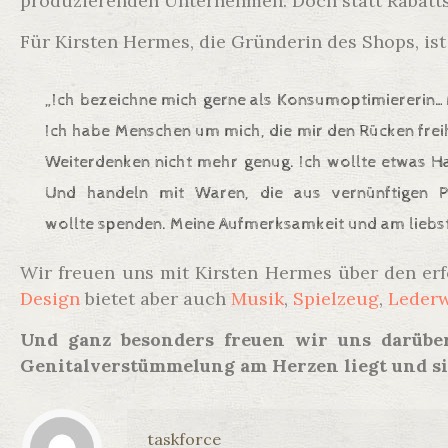
produzierenden Unternehmen. Doch statt Rabatts
Für Kirsten Hermes, die Gründerin des Shops, i
„Ich bezeichne mich gerne als Konsumoptimiererin…Mi
Ich habe Menschen um mich, die mir den Rücken fre
Weiterdenken nicht mehr genug. Ich wollte etwas Han
Und handeln mit Waren, die aus vernünftigen 
wollte spenden. Meine Aufmerksamkeit und am lieb
Wir freuen uns mit Kirsten Hermes über den erfo
Design
bietet aber auch
Musik
,
Spielzeug
,
Leder
Und ganz besonders freuen wir uns darübe
Genitalverstümmelung am Herzen liegt und s
taskforce