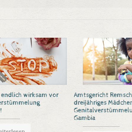
endlich wirksam vor
Amtsgericht Remsch
verstümmelung
dreijähriges Mädche
!
Genitalverstümmelu
Gambia
iterlesen