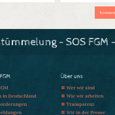
stümmelung - SOS FGM -
 FGM
Über uns
 FGM
Wer wir sind
n in Deutschland
Wie wir arbeiten
Forderungen
Transparenz
meldungen
Wir in der Presse