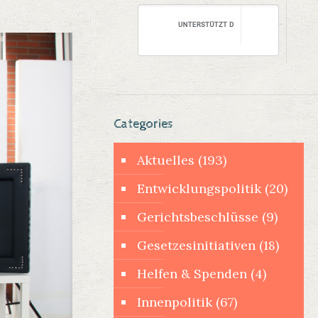
Categories
Aktuelles
(193)
Entwicklungspolitik
(20)
Gerichtsbeschlüsse
(9)
Gesetzesinitiativen
(18)
Helfen & Spenden
(4)
Innenpolitik
(67)