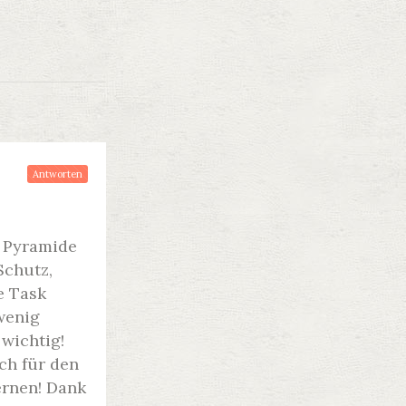
Antworten
n Pyramide
Schutz,
e Task
wenig
wichtig!
ch für den
ernen! Dank