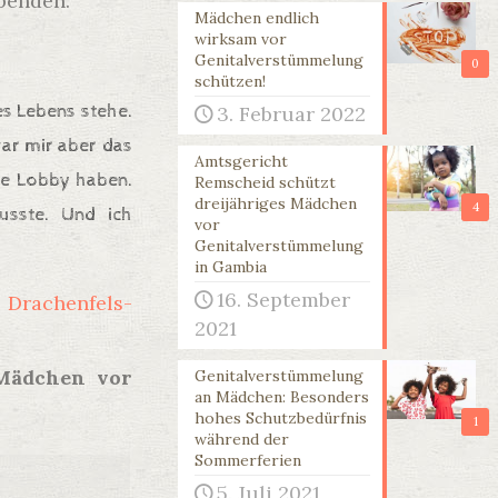
penden.
Mädchen endlich
wirksam vor
Genitalverstümmelung
0
schützen!
es Lebens stehe.
3. Februar 2022
ar mir aber das
Amtsgericht
ine Lobby haben.
Remscheid schützt
dreijähriges Mädchen
4
sste. Und ich
vor
Genitalverstümmelung
in Gambia
16. September
 Drachenfels-
2021
 Mädchen vor
Genitalverstümmelung
an Mädchen: Besonders
hohes Schutzbedürfnis
1
während der
Sommerferien
5. Juli 2021