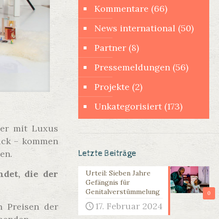
Kommentare
(66)
News international
(50)
Partner
(8)
Pressemeldungen
(56)
Projekte
(2)
Unkategorisiert
(173)
der mit Luxus
muck – kommen
Letzte Beiträge
en.
det, die der
Urteil: Sieben Jahre
Gefängnis für
Genitalverstümmelung
0
17. Februar 2024
n Preisen der