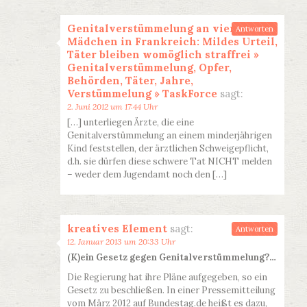
Genitalverstümmelung an vier
Antworten
Mädchen in Frankreich: Mildes Urteil,
Täter bleiben womöglich straffrei »
Genitalverstümmelung, Opfer,
Behörden, Täter, Jahre,
Verstümmelung » TaskForce
sagt:
2. Juni 2012 um 17:44 Uhr
[…] unterliegen Ärzte, die eine
Genitalverstümmelung an einem minderjährigen
Kind feststellen, der ärztlichen Schweigepflicht,
d.h. sie dürfen diese schwere Tat NICHT melden
– weder dem Jugendamt noch den […]
kreatives Element
sagt:
Antworten
12. Januar 2013 um 20:33 Uhr
(K)ein Gesetz gegen Genitalverstümmelung?…
Die Regierung hat ihre Pläne aufgegeben, so ein
Gesetz zu beschließen. In einer Pressemitteilung
vom März 2012 auf Bundestag.de heißt es dazu,