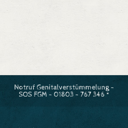
Notruf Genitalverstümmelung -
SOS FGM - 01803 - 767 346 *