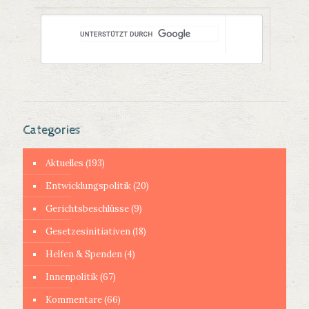
Categories
Aktuelles
(193)
Entwicklungspolitik
(20)
Gerichtsbeschlüsse
(9)
Gesetzesinitiativen
(18)
Helfen & Spenden
(4)
Innenpolitik
(67)
Kommentare
(66)