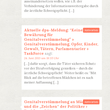
auseinandersetzen wollen, wie z.B. der
Verhinderung der Informationsweitergabe durch
die ärztliche Schweigepflicht. […]
Aktuelle dpa-Meldung: “Keine
Antworten
Bewährung für
Genitalverstümmelung” »
Genitalverstümmelung, Opfer, Kinder,
Gewalt, Tätern, Parlamentarier »
TaskForce
sagt:
24. Juni 2013 um 18:35 Uhr
[…] dafür sorgt, dass die Täter sicheren Schutz
vor der Strafverfolgung genießen – durch die
ärztliche Schweigepflicht! Weiter heißt es: ”Mit
Blick auf die betroffenen Mädchen ist es nach
meiner Auffassung […]
Genitalverstümmelung an Mädchen
Antworten
und die „Zeichen“ der Politiker ›