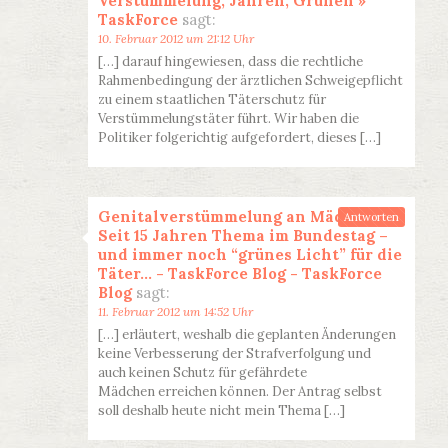
Verstümmelung, Jahren, Grünen »
TaskForce
sagt:
10. Februar 2012 um 21:12 Uhr
[…] darauf hingewiesen, dass die rechtliche
Rahmenbedingung der ärztlichen Schweigepflicht
zu einem staatlichen Täterschutz für
Verstümmelungstäter führt. Wir haben die
Politiker folgerichtig aufgefordert, dieses […]
Genitalverstümmelung an Mädchen:
Antworten
Seit 15 Jahren Thema im Bundestag –
und immer noch “grünes Licht” für die
Täter… - TaskForce Blog - TaskForce
Blog
sagt:
11. Februar 2012 um 14:52 Uhr
[…] erläutert, weshalb die geplanten Änderungen
keine Verbesserung der Strafverfolgung und
auch keinen Schutz für gefährdete
Mädchen erreichen können. Der Antrag selbst
soll deshalb heute nicht mein Thema […]