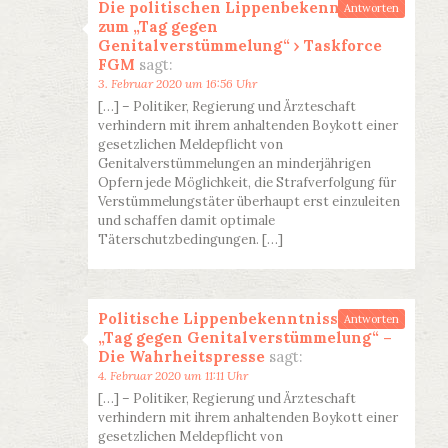
Die politischen Lippenbekenntnisse
Antworten
zum „Tag gegen
Genitalverstümmelung“ › Taskforce
FGM
sagt:
3. Februar 2020 um 16:56 Uhr
[…] – Politiker, Regierung und Ärzteschaft
verhindern mit ihrem anhaltenden Boykott einer
gesetzlichen Meldepflicht von
Genitalverstümmelungen an minderjährigen
Opfern jede Möglichkeit, die Strafverfolgung für
Verstümmelungstäter überhaupt erst einzuleiten
und schaffen damit optimale
Täterschutzbedingungen. […]
Politische Lippenbekenntnisse zum
Antworten
„Tag gegen Genitalverstümmelung“ –
Die Wahrheitspresse
sagt:
4. Februar 2020 um 11:11 Uhr
[…] – Politiker, Regierung und Ärzteschaft
verhindern mit ihrem anhaltenden Boykott einer
gesetzlichen Meldepflicht von