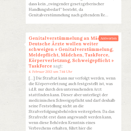
dass kein „zwingender gesetzgeberischer
Handlungsbedarf“ besteht, da
Genitalverstümmelung nach geltendem Re…
Genitalverstümmelung an Mädchen:
Antworten
Deutsche Ärzte wollen weiter
schweigen » Genitalverstümmelung,
Meldepflicht, Mädchen, TaskForce,
Körperverletzung, Schweigepflicht »
TaskForce
sagt:
4. Februar 2013 um 7:44 Uhr
[…] Die Straftat kann nur verfolgt werden, wenn
die Körperverletzung auch festgestellt ist, was
i.d.R. nur durch den untersuchenden Arzt
stattfinden kann. Dieser aber unterliegt der
medizinischen Schweigepflicht und darf deshalb
seine Feststellung nicht an die
Strafverfolgungsbehörden weitergeben. Da das
Strafrecht erst dann angewandt werden kann,
wenn diese Behörden Kenntnis eines
Verbrechens erhalten, führt hier die