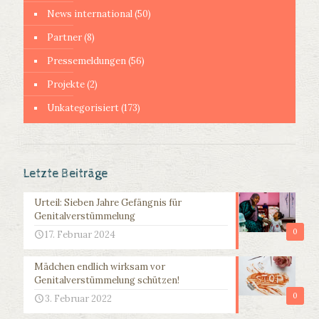
News international
(50)
Partner
(8)
Pressemeldungen
(56)
Projekte
(2)
Unkategorisiert
(173)
Letzte Beiträge
Urteil: Sieben Jahre Gefängnis für
Genitalverstümmelung
0
17. Februar 2024
Mädchen endlich wirksam vor
Genitalverstümmelung schützen!
0
3. Februar 2022