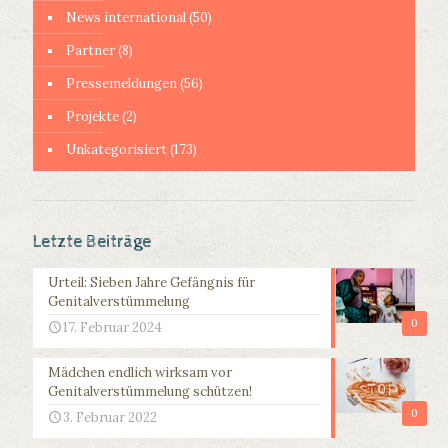
News international
(50)
Partner
(8)
Pressemeldungen
(56)
Projekte
(2)
Unkategorisiert
(173)
Letzte Beiträge
Urteil: Sieben Jahre Gefängnis für
Genitalverstümmelung
0
17. Februar 2024
Mädchen endlich wirksam vor
Genitalverstümmelung schützen!
0
3. Februar 2022