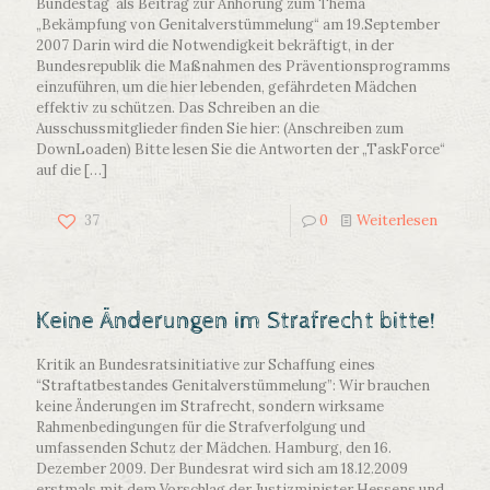
Bundestag als Beitrag zur Anhörung zum Thema
„Bekämpfung von Genitalverstümmelung“ am 19.September
2007 Darin wird die Notwendigkeit bekräftigt, in der
Bundesrepublik die Maßnahmen des Präventionsprogramms
einzuführen, um die hier lebenden, gefährdeten Mädchen
effektiv zu schützen. Das Schreiben an die
Ausschussmitglieder finden Sie hier: (Anschreiben zum
DownLoaden) Bitte lesen Sie die Antworten der „TaskForce“
auf die
[…]
37
0
Weiterlesen
Keine Änderungen im Strafrecht bitte!
Kritik an Bundesratsinitiative zur Schaffung eines
“Straftatbestandes Genitalverstümmelung”: Wir brauchen
keine Änderungen im Strafrecht, sondern wirksame
Rahmenbedingungen für die Strafverfolgung und
umfassenden Schutz der Mädchen. Hamburg, den 16.
Dezember 2009. Der Bundesrat wird sich am 18.12.2009
erstmals mit dem Vorschlag der Justizminister Hessens und