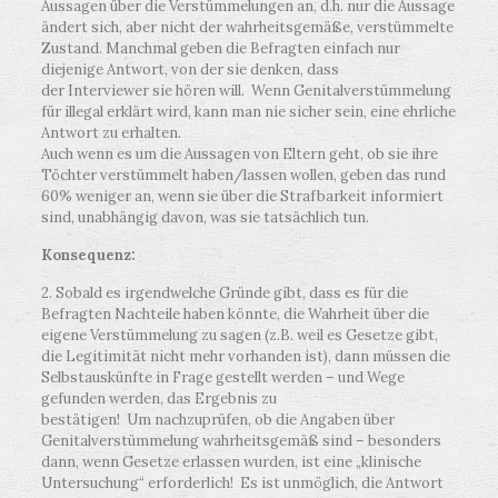
Aussagen über die Verstümmelungen an, d.h. nur die Aussage
ändert sich, aber nicht der wahrheitsgemäße, verstümmelte
Zustand. Manchmal geben die Befragten einfach nur
diejenige Antwort, von der sie denken, dass
der Interviewer sie hören will. Wenn Genitalverstümmelung
für illegal erklärt wird, kann man nie sicher sein, eine ehrliche
Antwort zu erhalten.
Auch wenn es um die Aussagen von Eltern geht, ob sie ihre
Töchter verstümmelt haben/lassen wollen, geben das rund
60% weniger an, wenn sie über die Strafbarkeit informiert
sind, unabhängig davon, was sie tatsächlich tun.
Konsequenz:
2. Sobald es irgendwelche Gründe gibt, dass es für die
Befragten Nachteile haben könnte, die Wahrheit über die
eigene Verstümmelung zu sagen (z.B. weil es Gesetze gibt,
die Legitimität nicht mehr vorhanden ist), dann müssen die
Selbstauskünfte in Frage gestellt werden – und Wege
gefunden werden, das Ergebnis zu
bestätigen! Um nachzuprüfen, ob die Angaben über
Genitalverstümmelung wahrheitsgemäß sind – besonders
dann, wenn Gesetze erlassen wurden, ist eine „klinische
Untersuchung“ erforderlich! Es ist unmöglich, die Antwort