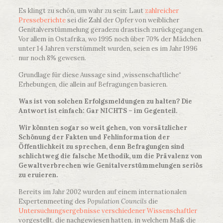
Es klingt zu schön, um wahr zu sein: Laut
zahlreicher
Presseberichte
sei die Zahl der Opfer von weiblicher
Genitalverstümmelung geradezu drastisch zurückgegangen.
Vor allem in Ostafrika, wo 1995 noch über 70% der Mädchen
unter 14 Jahren verstümmelt wurden, seien es im Jahr 1996
nur noch 8% gewesen.
Grundlage für diese Aussage sind „wissenschaftliche“
Erhebungen, die allein auf Befragungen basieren.
Was ist von solchen Erfolgsmeldungen zu halten? Die
Antwort ist einfach: Gar NICHTS – im Gegenteil.
Wir könnten sogar so weit gehen, von vorsätzlicher
Schönung der Fakten und Fehlinformation der
Öffentlichkeit zu sprechen, denn Befragungen sind
schlichtweg die falsche Methodik, um die Prävalenz von
Gewaltverbrechen wie Genitalverstümmelungen seriös
zu eruieren.
Bereits im Jahr 2002 wurden auf einem internationalen
Expertenmeeting des
Population Councils
die
Untersuchungsergebnisse verschiedener Wissenschaftler
vorgestellt, die nachgewiesen hatten, in welchem Maß die