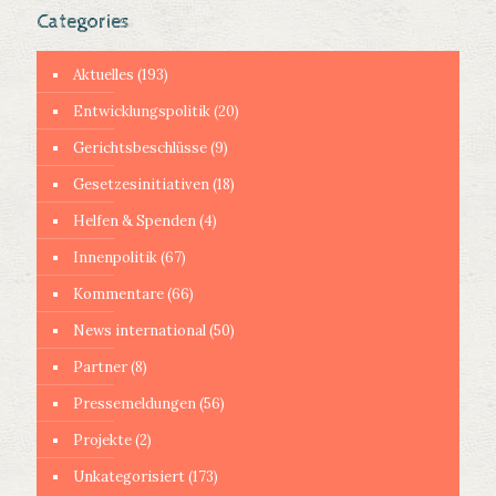
Categories
Aktuelles
(193)
Entwicklungspolitik
(20)
Gerichtsbeschlüsse
(9)
Gesetzesinitiativen
(18)
Helfen & Spenden
(4)
Innenpolitik
(67)
Kommentare
(66)
News international
(50)
Partner
(8)
Pressemeldungen
(56)
Projekte
(2)
Unkategorisiert
(173)