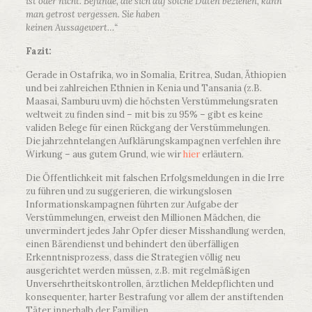
ist oder nicht. Befunde, die sich auf solche Daten beziehen, kann
man getrost vergessen. Sie haben
keinen Aussagewert…“
Fazit:
Gerade in Ostafrika, wo in Somalia, Eritrea, Sudan, Äthiopien
und bei zahlreichen Ethnien in Kenia und Tansania (z.B.
Maasai, Samburu uvm) die höchsten Verstümmelungsraten
weltweit zu finden sind – mit bis zu 95% – gibt es keine
validen Belege für einen Rückgang der Verstümmelungen.
Die jahrzehntelangen Aufklärungskampagnen verfehlen ihre
Wirkung – aus gutem Grund, wie wir
hier
erläutern.
Die Öffentlichkeit mit falschen Erfolgsmeldungen in die Irre
zu führen und zu suggerieren, die wirkungslosen
Informationskampagnen führten zur Aufgabe der
Verstümmelungen, erweist den Millionen Mädchen, die
unvermindert jedes Jahr Opfer dieser Misshandlung werden,
einen Bärendienst und behindert den überfälligen
Erkenntnisprozess, dass die Strategien völlig neu
ausgerichtet werden müssen, z.B. mit regelmäßigen
Unversehrtheitskontrollen, ärztlichen Meldepflichten und
konsequenter, harter Bestrafung vor allem der anstiftenden
Täter innerhalb der Familien.