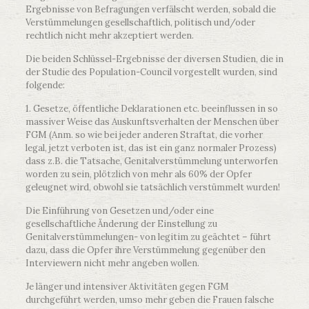
Ergebnisse von Befragungen verfälscht werden, sobald die
Verstümmelungen gesellschaftlich, politisch und/oder
rechtlich nicht mehr akzeptiert werden.
Die beiden Schlüssel-Ergebnisse der diversen Studien, die in
der Studie des Population-Council vorgestellt wurden, sind
folgende:
1. Gesetze, öffentliche Deklarationen etc. beeinflussen in so
massiver Weise das Auskunftsverhalten der Menschen über
FGM (Anm. so wie bei jeder anderen Straftat, die vorher
legal, jetzt verboten ist, das ist ein ganz normaler Prozess)
dass z.B. die Tatsache, Genitalverstümmelung unterworfen
worden zu sein, plötzlich von mehr als 60% der Opfer
geleugnet wird, obwohl sie tatsächlich verstümmelt wurden!
Die Einführung von Gesetzen und/oder eine
gesellschaftliche Änderung der Einstellung zu
Genitalverstümmelungen- von legitim zu geächtet – führt
dazu, dass die Opfer ihre Verstümmelung gegenüber den
Interviewern nicht mehr angeben wollen.
Je länger und intensiver Aktivitäten gegen FGM
durchgeführt werden, umso mehr geben die Frauen falsche