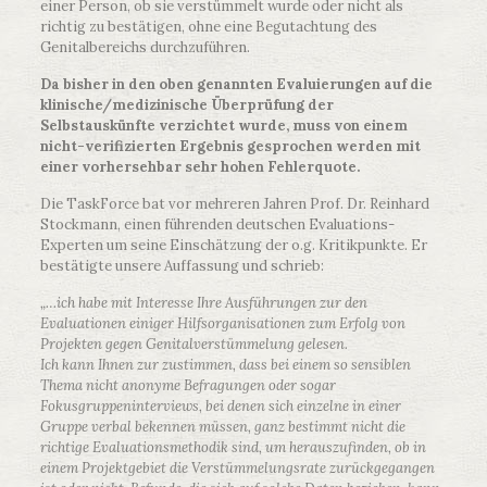
einer Person, ob sie verstümmelt wurde oder nicht als
richtig zu bestätigen, ohne eine Begutachtung des
Genitalbereichs durchzuführen.
Da bisher in den oben genannten Evaluierungen auf die
klinische/medizinische Überprüfung der
Selbstauskünfte verzichtet wurde, muss von einem
nicht-verifizierten Ergebnis gesprochen werden mit
einer vorhersehbar sehr hohen Fehlerquote.
Die TaskForce bat vor mehreren Jahren Prof. Dr. Reinhard
Stockmann, einen führenden deutschen Evaluations-
Experten um seine Einschätzung der o.g. Kritikpunkte. Er
bestätigte unsere Auffassung und schrieb:
„…ich habe mit Interesse Ihre Ausführungen zur den
Evaluationen einiger Hilfsorganisationen zum Erfolg von
Projekten gegen Genitalverstümmelung gelesen.
Ich kann Ihnen zur zustimmen, dass bei einem so sensiblen
Thema nicht anonyme Befragungen oder sogar
Fokusgruppeninterviews, bei denen sich einzelne in einer
Gruppe verbal bekennen müssen, ganz bestimmt nicht die
richtige Evaluationsmethodik sind, um herauszufinden, ob in
einem Projektgebiet die Verstümmelungsrate zurückgegangen