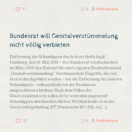
13
4
Weiterlesen
Bundesrat will Genitalverstümmelung
nicht völlig verbieten
Entfernung der Schamlippen durch Ärzte bleibt legal
Hamburg, den 16. Mai 2010 – Der Bundesrat verabschiedete
im März 2010 den Entwurf für einen eigenen Straftatbestand
„Genitalverstümmelung“. Verstümmelnde Eingriffe, die von
Ärzten durchgeführt werden – wie die Entfernung der inneren
Schamlippen – sollen jedoch von der Strafnorm
ausgeschlossen bleiben. Nach dem Willen der
Gesetzesinitiatoren sollen Ärzte weiterhin ungestraft
Schamlippen abschneiden dürfen. Wörtlich heißt es in der
Gesetzesbegründung (BT Drucksache 867-09), es
[…]
30
6
Weiterlesen