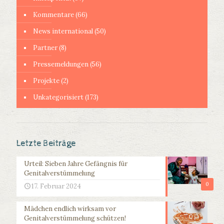
Kommentare
(66)
News international
(50)
Partner
(8)
Pressemeldungen
(56)
Projekte
(2)
Unkategorisiert
(173)
Letzte Beiträge
Urteil: Sieben Jahre Gefängnis für
Genitalverstümmelung
0
17. Februar 2024
Mädchen endlich wirksam vor
Genitalverstümmelung schützen!