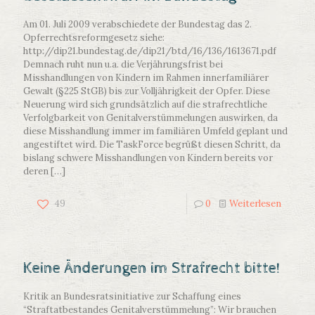
Am 01. Juli 2009 verabschiedete der Bundestag das 2.
Opferrechtsreformgesetz siehe:
http://dip21.bundestag.de/dip21/btd/16/136/1613671.pdf
Demnach ruht nun u.a. die Verjährungsfrist bei
Misshandlungen von Kindern im Rahmen innerfamiliärer
Gewalt (§225 StGB) bis zur Volljährigkeit der Opfer. Diese
Neuerung wird sich grundsätzlich auf die strafrechtliche
Verfolgbarkeit von Genitalverstümmelungen auswirken, da
diese Misshandlung immer im familiären Umfeld geplant und
angestiftet wird. Die TaskForce begrüßt diesen Schritt, da
bislang schwere Misshandlungen von Kindern bereits vor
deren
[…]
49
0
Weiterlesen
Keine Änderungen im Strafrecht bitte!
Kritik an Bundesratsinitiative zur Schaffung eines
“Straftatbestandes Genitalverstümmelung”: Wir brauchen