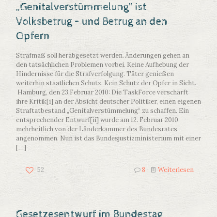
„Genitalverstümmelung“ ist
Volksbetrug – und Betrug an den
Opfern
Strafmaß soll herabgesetzt werden. Änderungen gehen an
den tatsächlichen Problemen vorbei. Keine Aufhebung der
Hindernisse für die Strafverfolgung. Täter genießen
weiterhin staatlichen Schutz. Kein Schutz der Opfer in Sicht.
Hamburg, den 23.Februar 2010: Die TaskForce verschärft
ihre Kritik[i] an der Absicht deutscher Politiker, einen eigenen
Straftatbestand „Genitalverstümmelung“ zu schaffen. Ein
entsprechender Entwurf[ii] wurde am 12. Februar 2010
mehrheitlich von der Länderkammer des Bundesrates
angenommen. Nun ist das Bundesjustizministerium mit einer
[…]
52
8
Weiterlesen
Gesetzesentwurf im Bundestag