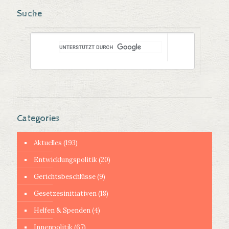
Suche
Categories
Aktuelles
(193)
Entwicklungspolitik
(20)
Gerichtsbeschlüsse
(9)
Gesetzesinitiativen
(18)
Helfen & Spenden
(4)
Innenpolitik
(67)