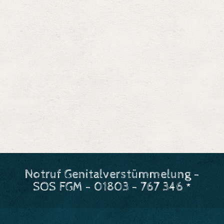
Notruf Genitalverstümmelung -
SOS FGM - 01803 - 767 346 *