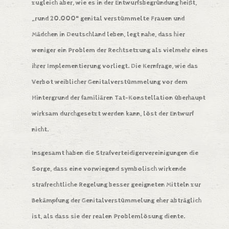
zugleich aber, wie es in der Entwurfsbegründung heißt,
„rund 20.000“ genital verstümmelte Frauen und
Mädchen in Deutschland leben, legt nahe, dass hier
weniger ein Problem der Rechtsetzung als vielmehr eines
ihrer Implementierung vorliegt. Die Kernfrage, wie das
Verbot weiblicher Genitalverstümmelung vor dem
Hintergrund der familiären Tat-Konstellation überhaupt
wirksam durchgesetzt werden kann, löst der Entwurf
nicht.
Insgesamt haben die Strafverteidigervereinigungen die
Sorge, dass eine vorwiegend symbolisch wirkende
strafrechtliche Regelung besser geeigneten Mitteln zur
Bekämpfung der Genitalverstümmelung eher abträglich
ist, als dass sie der realen Problemlösung diente.