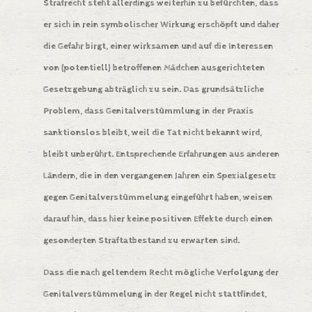
Strafrecht steht allerdings weiterhin zu befürchten, dass
er sich in rein symbolischer Wirkung erschöpft und daher
die Gefahr birgt, einer wirksamen und auf die Interessen
von (potentiell) betroffenen Mädchen ausgerichteten
Gesetzgebung abträglich zu sein. Das grundsätzliche
Problem, dass Genitalverstümmlung in der Praxis
sanktionslos bleibt, weil die Tat nicht bekannt wird,
bleibt unberührt. Entsprechende Erfahrungen aus anderen
Ländern, die in den vergangenen Jahren ein Spezialgesetz
gegen Genitalverstümmelung eingeführt haben, weisen
darauf hin, dass hier keine positiven Effekte durch einen
gesonderten Straftatbestand zu erwarten sind.
Dass die nach geltendem Recht mögliche Verfolgung der
Genitalverstümmelung in der Regel nicht stattfindet,