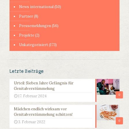
News international
(50)
Partner
(8)
Pressemeldungen
(56)
Projekte
(2)
Unkategorisiert
(173)
Letzte Beiträge
Urteil: Sieben Jahre Gefängnis für
Genitalverstümmelung
0
17. Februar 2024
Mädchen endlich wirksam vor
Genitalverstümmelung schützen!
0
3. Februar 2022