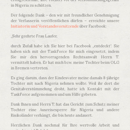
in Nigeria zu schützen.
Der folgende Dank – den wir mit freundlicher Genehmigung
der Verfasserin veröffentlichen dürfen – erreichte unsere
Initiatorin und Vorstandsvorsitzende
über Facebook:
„Sehr geehrte Frau Laufer,
durch Zufall habe ich Sie hier bei Facebook „entdeckt“. Sie
haben sich mit der TaskForce für mich eingesetzt, indem
Sie mir den hervorragenden Rechtsanwalt Herrn T.
vermittelt haben. Er hat mich bzw. meine Tochter beim OLG
in Bremen vertreten.
Es ging darum, dass der Kindesvater meine damals 8-jährige
Tochter mit nach Nigeria nehmen wollte. Weil ihr dort die
Genitalverstümmelung droht, hatte ich Kontakt mit der
TaskForce aufgenommen und um Hilfe gebeten.
Dank Ihnen und Herrn T. hat das Gericht zum Schutz meiner
Tochter eine Ausreisesperre für Nigeria und andere
Risikoländer verhängt, die bis heute andauert.
Herzlichen Dank nochmal für Ihre wertvolle Arbeit und