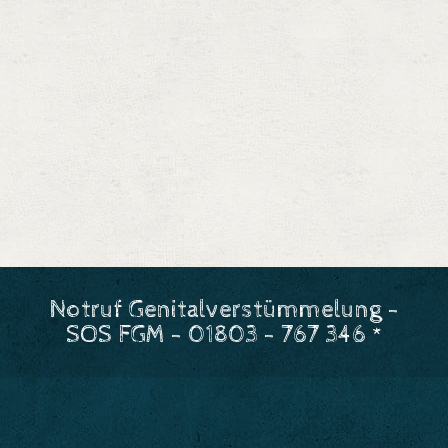
Notruf Genitalverstümmelung -
SOS FGM - 01803 - 767 346 *