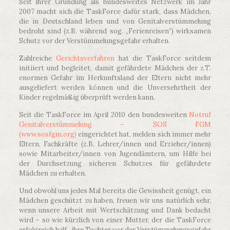
Seit ihrer Gründung als bundesweites Netzwerk im Jahr
2007 macht sich die TaskForce dafür stark, dass Mädchen,
die in Deutschland leben und von Genitalverstümmelung
bedroht sind (z.B. während sog. „Ferienreisen“) wirksamen
Schutz vor der Verstümmelungsgefahr erhalten.
Zahlreiche
Gerichtsverfahren
hat die TaskForce seitdem
initiiert und begleitet, damit gefährdete Mädchen der z.T.
enormen Gefahr im Herkunftsland der Eltern nicht mehr
ausgeliefert werden können und die Unversehrtheit der
Kinder regelmäßig überprüft werden kann.
Seit die TaskForce im April 2010 den bundesweiten
Notruf
Genitalverstümmelung – SOS FGM
(www.sosfgm.org)
eingerichtet hat, melden sich immer mehr
Eltern, Fachkräfte (z.B. Lehrer/innen und Erzieher/innen)
sowie Mitarbeiter/innen von Jugendämtern, um Hilfe bei
der Durchsetzung sicheren Schutzes für gefährdete
Mädchen zu erhalten.
Und obwohl uns jedes Mal bereits die Gewissheit genügt, ein
Mädchen geschützt zu haben, freuen wir uns natürlich sehr,
wenn unsere Arbeit mit Wertschätzung und Dank bedacht
wird – so wie kürzlich von einer Mutter, der die TaskForce
erfolgreich half, ihre Tochter vor der Verstümmelungsgefahr