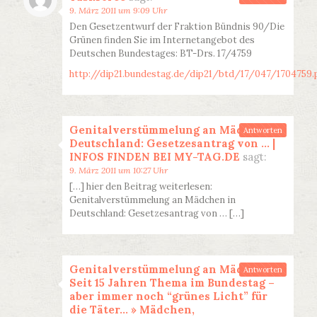
9. März 2011 um 9:09 Uhr
Den Gesetzentwurf der Fraktion Bündnis 90/Die
Grünen finden Sie im Internetangebot des
Deutschen Bundestages: BT-Drs. 17/4759
http://dip21.bundestag.de/dip21/btd/17/047/1704759.
Genitalverstümmelung an Mädchen in
Antworten
Deutschland: Gesetzesantrag von … |
INFOS FINDEN BEI MY-TAG.DE
sagt:
9. März 2011 um 10:27 Uhr
[…] hier den Beitrag weiterlesen:
Genitalverstümmelung an Mädchen in
Deutschland: Gesetzesantrag von … […]
Genitalverstümmelung an Mädchen:
Antworten
Seit 15 Jahren Thema im Bundestag –
aber immer noch “grünes Licht” für
die Täter… » Mädchen,