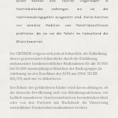
Eltern können ihre Töchter ungehindert in
Hochrisikoländer verbringen, wo sie der
Verstümmelungsgefahr ausgesetzt sind. Bisher konnten
nur einzelne Mädchen von Gerichtsbeschlüssen
profitieren, die sie vor der Gefahr im Heimatland der
Eltern bewahren.
Die GRÜNEN weigern sich jedoch beharrlich, die Schließung
dieser gravierenden Schutzlücke durch die Einführung
umfassender familienrechtlicher Maßnahmen für alle 30.000
bis 50.000 minderjährigen Mädchen der Risikogruppe (in
Anlehnung an den Beschluss des BGH aus 2004, XII ZB
166/03) auch nur zu diskutieren.
Der Schutz der gefährdeten Kinder wird davon abhängen, ob
die deutsche Bevölkerung sich von Ablenkungsaktionen, wie
fachlich unsauberen Gesetzesinitiativen beeindrucken lässt
oder von den Parteien mit Nachdruck die Umsetzung
tatsächlicher Kinderschutzmaßnahmen fordert.