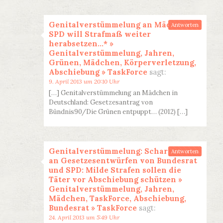
Genitalverstümmelung an Mädchen:
Antworten
SPD will Strafmaß weiter
herabsetzen…* »
Genitalverstümmelung, Jahren,
Grünen, Mädchen, Körperverletzung,
Abschiebung » TaskForce
sagt:
9. April 2013 um 20:10 Uhr
[…] Genitalverstümmelung an Mädchen in
Deutschland: Gesetzesantrag von
Bündnis90/Die Grünen entpuppt… (2012) […]
Genitalverstümmelung: Scharfe Kritik
Antworten
an Gesetzesentwürfen von Bundesrat
und SPD: Milde Strafen sollen die
Täter vor Abschiebung schützen »
Genitalverstümmelung, Jahren,
Mädchen, TaskForce, Abschiebung,
Bundesrat » TaskForce
sagt:
24. April 2013 um 5:49 Uhr