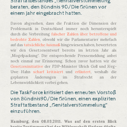
Straftatbestandes „Genitalverstümmelung“
beraten, den Bündnis 90/Die Grünen vor
einem Jahr eingebracht hatten.
Davon abgesehen, dass die Fraktion die Dimension der
Problematik in Deutschland immer noch herunterspielt
durch die Verbreitung
falscher Zahlen über betroffene und
bedrohte Zahlen
, obwohl wir die Parlamentarier mehrfach
auf das
tatsächliche Ausmaß
hingewiesen haben, bewerteten
wir den Gesetzesentwurf bereits im letzten Jahr als
„Mogelpackung“. Die entsprechende Pressemeldung anbei
noch einmal zur Erinnerung. Schon zuvor hatten wir die
Gesetzesinitiative
der FDP-Minister Ulrich Goll und Jörg-
Uwe Hahn
scharf kritisiert
und
erläutert
, weshalb die
geplanten Änderungen im Strafrecht an der
Lebenswirklichkeit vorbei gehen.
Die TaskForce kritisiert den
erneuten Vorstoß
von Bündnis90/Die Grünen
, einen expliziten
Straftatbestand „Genitalverstümmelung“
einzuführen.
Hamburg, den 08.03.2011. Was auf den ersten Blick
breite Zustimmung bei der Wählerschaft fördern dürfte,