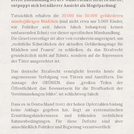
entpuppt sich bei näherer Ansicht als Mogelpackung:
Tatsächlich erhalten die
30.000 bis 50.000 gefährdeten
minderjährigen Mädchen
(und nicht etwa nur 5.000 Kinder,
wie Politiker seit Jahren falsch behaupten) keinen
umfassenden Schutz vor dieser spezifischen Misshandlung.
Die Gesetzesvorlage ist aber von vornherein ungeeignet, um
„rechtliche Schutzlücken der aktuellen Gefährdungslage für
Mädchen und Frauen“ zu schließen, da das Strafrecht
grundsätzlich nicht auf Schutz, sondern auf die Repression
der Täter ausgerichtet ist.
Das deutsche Strafrecht ermöglicht bereits heute die
angemessene Verfolgung von Tätern und Anstiftern. Die
Aussage der GRÜNEN, dass „großen Teilen der
Öffentlichkeit das Bewusstsein für die Strafbarkeit der
Verstümmelungen fehlte“, ist schlichtweg falsch:
Dass es in Deutschland trotz der hohen Opferzahlen bislang
keine Anklage gegeben hat, liegt an systematischen
Ermittlungshindernissen und fehlenden rechtlichen
Rahmenbedingungen. Für diese Defizite sind aber
ausschließlich Politiker und Regierung verantwortlich: