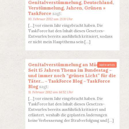
Genitalverstümmelung, Deutschland,
Verstümmelung, Jahren, Grünen »
TaskForce
sagt:
10. Februar 2012 um 21:11 Uhr
[…] vor einem Jahr eingebracht haben. Die
TaskForce hat den Inhalt dieses Gesetzes-
Entwurfes bereits ausführlich kritisiert, sodass
er nicht mein Hauptthema sein […]
Genitalverstümmelung an Mädchen:
Antworten
Seit 15 Jahren Thema im Bundestag –
und immer noch “grünes Licht” für die
Täter… - TaskForce Blog - TaskForce
Blog
sagt:
11. Februar 2012 um 14:52 Uhr
[…] vor einem Jahr eingebracht haben. Die
TaskForce hat den Inhalt dieses Gesetzes-
Entwurfes bereits ausführlich kritisiert und
erläutert, weshalb die geplanten Änderungen
keine Verbesserung der Strafverfolgung und […]