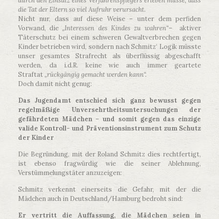
durch den Einsatz eines Verfahrenspflegers erleben müsse, dass
die Tat der Eltern so viel Aufruhr verursacht.
Nicht nur, dass auf diese Weise – unter dem perfiden
Vorwand, die
„Interessen des Kindes zu wahren“
– aktiver
Täterschutz bei einem schweren Gewaltverbrechen gegen
Kinder betrieben wird, sondern nach Schmitz‘ Logik müsste
unser gesamtes Strafrecht als überflüssig abgeschafft
werden, da i.d.R. keine wie auch immer geartete
Straftat
„rückgängig gemacht werden kann“.
Doch damit nicht genug:
Das Jugendamt entschied sich ganz bewusst gegen
regelmäßige Unversehrtheitsuntersuchungen der
gefährdeten Mädchen – und somit gegen das einzige
valide Kontroll- und Präventionsinstrument zum Schutz
der Kinder
Die Begründung, mit der Roland Schmitz dies rechtfertigt,
ist ebenso fragwürdig wie die seiner Ablehnung,
Verstümmelungstäter anzuzeigen:
Schmitz verkennt einerseits die Gefahr, mit der die
Mädchen auch in Deutschland/Hamburg bedroht sind:
Er vertritt die Auffassung, die Mädchen seien in