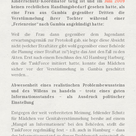
Kinderschutz-Koordinator tätig ist und im
Juni 2009
keinen rechtlichen Handlungsbedarf gesehen hatte, als
eine Frau aus Gambia gegenüber Dritten die
Verstümmelung ihrer Tochter während einer
„Ferienreise“ nach Gambia angekündigt hatte:
Weil die Frau dann gegenüber dem Jugendamt
erwartungsgemäß zur Protokoll gab, sie hege diese Absicht
nicht (welcher Straftäter gibt wohl gegenüber einer Behörde
die Planung einer Straftat zu?) legte das Amt den Fall zu den
Akten. Erst nach einem Beschluss des AG Hamburg Harburg,
den die TaskForce initiiert hatte, konnte das Mädchen
sicher vor der Verstümmelung in Gambia geschützt
werden…
Abwesenheit eines realistischen Problembewussteins
und des Willens zu handeln – trotz eines guten
Informationsstandes – als Ausdruck politischer
Einstellung
Entgegen der weit verbreiteten Meinung, fehlender Schutz
für Mädchen vor Genitalverstümmelung beruhe auf einem
„Mangel an Informationen“ bei den Behörden, stellt die
TaskForce regelmäßig fest – z.B. auch in Hamburg – dass
der Informationsstand zu dieser Problematik prinzipiell als