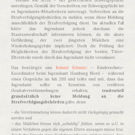
ebenso wie Ärzte – der gesetzlichen Schweigepflicht
unterliegen. Gemäß der Vorschriften zur Schweigepflicht ist
es Jugendamts-Mitarbeitern untersagt, Verbrechen an die
Strafverfolgungsbehörden zu melden, wenn diese Meldung
ausschließlich der Strafverfolgung dient. Im aktuellen Fall
hätte das Jugendamt jedoch durchaus die
Staatsanwaltschaft informieren können, da die akute
Gefährdung der zwei jüngsten Mädchen eine
Wiederholungsgefahr impliziert: Doch die Prüfung der
Möglichkeiten der Strafverfolgung der beiden Täter-
Elternteile wurde durch das Jugendamt nicht veranlasst.
Das bestätigte uns
Roland Schmitz
– Kinderschutz-
Koordinator beim Jugendamt Hamburg Nord – während
eines Gesprächs im Juli 2011 und teilte und mit, dass das
Jugendamt, sollte es Kenntnis von verübten
Genitalverstümmelungen erhalten,
tendentiell
grundsätzlich keine Meldung an die
Strafverfolgungsbehörden
gäbe, denn
–
die Verstümmelung könne dadurch nicht rückgängig gemacht
werden und
– das Mädchen könne sich „schuldig“ fühlen, wenn es u.U. in
einem Verfahren gegen die eigenen Eltern aussagen müsse bzw.