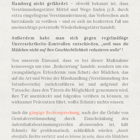
Hamburg nicht gefährdet
– obwohl bekannt ist, dass
Verstümmelungstäter Mittel und Wege finden (z.B. durch
extra eingeflogene Verstümmlerinnen), das Verbrechen auch
hierzulande zu verüben – und es sich im konkreten Fall um
uneinsichtige potentielle Wiederholungstäter handelt.
Außerdem habe man sich gegen regelmäßige
Unversehrtheits-Kontrollen entschieden,
„weil man die
Mädchen nicht auf ihre Geschlechtlichkeit reduzieren wolle“ !
Von unserem Einwand, dass es bei dieser Maßnahme
keineswegs um eine „Reduzierung“ handele, sondern um ein
zwangsläufiges Erfordernis zum Schutz der Mädchen, das
auf die Art und Weise der Misshandlung (Verstümmelung des
Intimbereichs) zurückzuführen ist und aufgrund der
Tatsache, dass den Tätern die Möglichkeit genommen wird,
ihre Tat unentdeckt und folgenlos verüben zu können, zu
wirksamer Prävention führt, wollte Schmitz nichts wissen.
Auch die
gängige Rechtssprechung
, nach der die Gefahr von
Genitalverstümmelung durch Einschränkung des
Aufenthaltsbestimmungsrechts abzuwenden ist, hält
Schmitz für problematisch, schließlich würden
„damit
ebenfalls Rechte verletzt und es könne ja sein, dass ein Mädchen