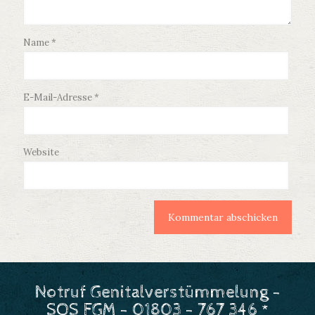
Name
*
E-Mail-Adresse
*
Website
Notruf Genitalverstümmelung -
SOS FGM - 01803 - 767 346 *