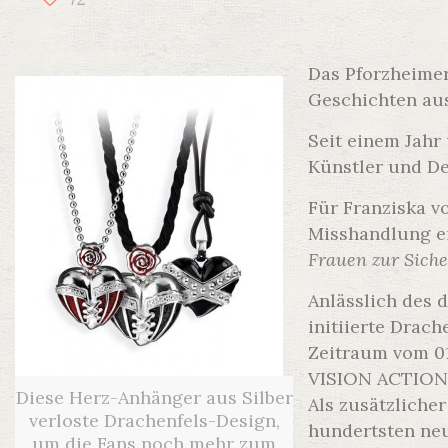
Das Pforzheim
Geschichten aus
Seit einem Jahr
Künstler und De
Für Franziska v
Misshandlung ei
Frauen zur Sich
Anlässlich des 
initiierte Drac
Zeitraum vom 01
VISION ACTION
Diese Herz-Anhänger aus Silber
Als zusätzliche
verloste Drachenfels-Design,
hundertsten neu
um die Fans noch mehr zum