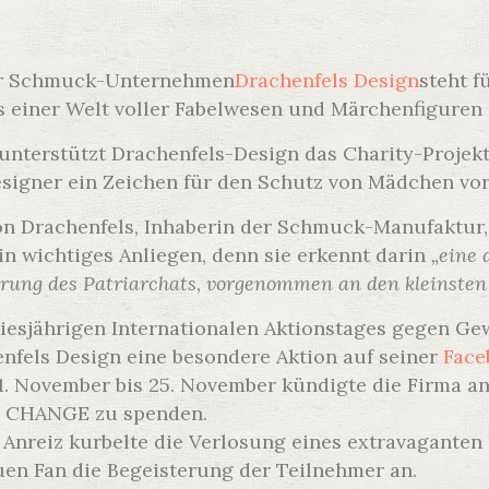
er Schmuck-Unternehmen
Drachenfels Design
steht f
 einer Welt voller Fabelwesen und Märchenfiguren 
 unterstützt Drachenfels-Design das Charity-Proj
signer ein Zeichen für den Schutz von Mädchen vo
on Drachenfels, Inhaberin der Schmuck-Manufaktur,
n wichtiges Anliegen, denn sie erkennt darin
„eine 
erung des Patriarchats, vorgenommen an den kleinste
diesjährigen Internationalen Aktionstages gegen 
henfels Design eine besondere Aktion auf seiner
Face
. November bis 25. November kündigte die Firma an
 CHANGE zu spenden.
r Anreiz kurbelte die Verlosung eines extravagante
en Fan die Begeisterung der Teilnehmer an.