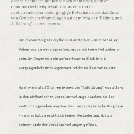
drehte, nehme ich mir heute noch einmal vor, denn er
demonstriert beispielhaft die unreflektierte,
irreführende aber leider gängige Botschaft, dass das Ende
von Genitalverstümmelungen auf dem Weg der ”Bildung und
Aufklärung” zu erreichen sei.
Um diesen Weg als Mythos zu entlarven – und mit aller
Vehemenz zu widersprechen, muss ich keine Hellseherin
sein. Im Gegenteil: ein aufmerksamer Blick in die
Vergangenheit und Gegenwart reicht vollkommen aus:
Nach mehr als 30 Jahren intensiver ”Aufklärung”, vor allem
in den afrikanischen Verstümmelungs-Ländern sollte
endlich eingesehen werden: Das muss der falsche Weg sein
– denn er hat zu praktisch keiner Veränderung, d.h. zu
keinem Ende der Verstümmelungen geführt.