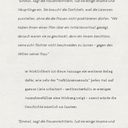
“Einmal, sagt die Frauenrechtlerin, lud sie einige Imame und
Häuptlinge ein. Sie braucht die Dorfchefs, weil die Lizenzen
ausstellen, ohne die die Frauen nicht praktizieren dürfen. “Wir
haben ihnen einen Film über ein Initiationsritual gezeigt,
danach waren sie so geschockt, dass ein Imam beschloss,
seine acht Töchter nicht beschneiden zu lassen – gegen den
Willen seiner Frau.”
In Wirklichkeit ist diese Aussage ein weiterer Beleg
dafür, wie sehr der “Aufklärunsansatz” jedes Mal auf
ganzer Linie scheitert – und bestenfalls in wenigen
Ausnahmefällen eine Wirkung zeigt – sonst würde die
Geschichte nämlich so lauten:
“Einmal, sagt die Frauenrechtlerin, lud sie einige Imame und