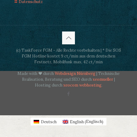
Datenschutz
(c) TaskForce FGM - Alle Rechte vorbehalten | * Die SOS
FGM Hotline kostet 9 ct/min aus dem deutschen
Festnetz, Mobilfunk max. 42 ct/min
Made with ♥ durch
Webdesign Nürnberg
| Technische
Realisation, Beratung und SEO durch
xeomueller
|
Hosting durch
xeocom webhosting
.
Englisch
Deutsch
English
(
)