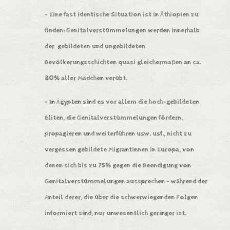
– Eine fast identische Situation ist in
Äthiopien
zu
finden: Genitalverstümmelungen werden innerhalb
der gebildeten und ungebildeten
Bevölkerungsschichten quasi gleichermaßen an ca.
80% aller Mädchen verübt.
– In
Ägypten
sind es vor allem die hoch-gebildeten
Eliten, die Genitalverstümmelungen fördern,
propagieren und weiterführen usw. usf., nicht zu
vergessen
gebildete MigrantInnen in Europa
, von
denen sich bis zu 75% gegen die Beendigung von
Genitalverstümmelungen aussprechen – während der
Anteil derer, die über die schwerwiegenden Folgen
informiert sind, nur unwesentlich geringer ist.