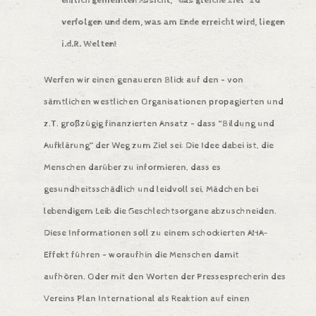
ehrlich gemeinten Absicht, “das gleiche Ziel” zu
verfolgen und dem, was am Ende erreicht wird, liegen
i.d.R. Welten!
Werfen wir einen genaueren Blick auf den – von
sämtlichen westlichen Organisationen propagierten und
z.T. großzügig finanzierten Ansatz – dass “Bildung und
Aufklärung” der Weg zum Ziel sei: Die Idee dabei ist, die
Menschen darüber zu informieren, dass es
gesundheitsschädlich und leidvoll sei, Mädchen bei
lebendigem Leib die Geschlechtsorgane abzuschneiden.
Diese Informationen soll zu einem schockierten AHA-
Effekt führen – woraufhin die Menschen damit
aufhören. Oder mit den Worten der Pressesprecherin des
Vereins Plan International als Reaktion auf einen