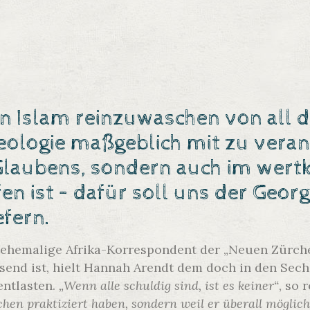
n Islam reinzuwaschen von all de
deologie maßgeblich mit zu veran
Glaubens, sondern auch im wer
en ist – dafür soll uns der Geo
efern.
r ehemalige Afrika-Korrespondent der „Neuen Zürc
end ist, hielt Hannah Arendt dem doch in den Sechz
entlasten.
„Wenn alle schuldig sind, ist es keiner“
, so 
chen praktiziert haben, sondern weil er überall möglich