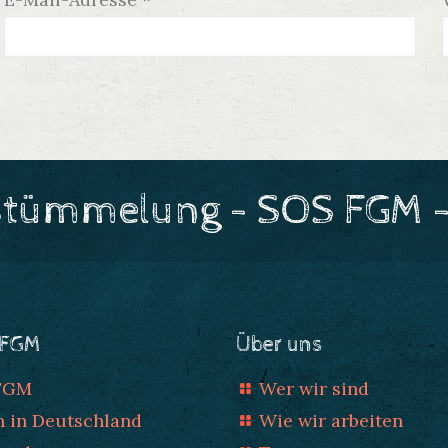
stümmelung - SOS FGM -
 FGM
Über uns
 FGM
Wer wir sind
n in Deutschland
Wie wir arbeiten