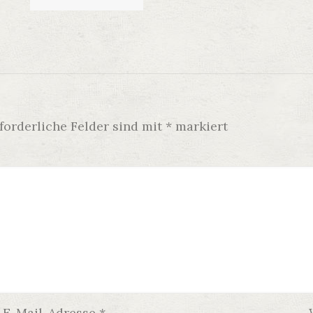
forderliche Felder sind mit
*
markiert
E-Mail-Adresse
*