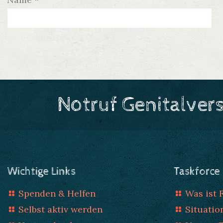
Notruf Genitalver
Wichtige Links
Taskforce
Spenden & Helfen
Was ist
Selbst aktiv werden
Situatio