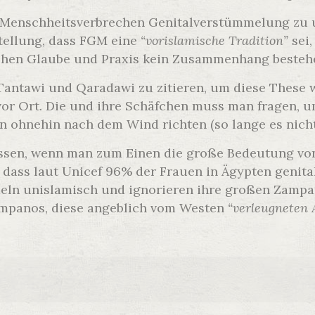
as Menschheitsverbrechen Genitalverstümmelung zu u
stellung, dass FGM eine
“vorislamische Tradition”
sei,
ischen Glaube und Praxis kein Zusammenhang besteh
t, Tantawi und Qaradawi zu zitieren, um diese These
or Ort. Die und ihre Schäfchen muss man fragen, u
n ohnehin nach dem Wind richten (so lange es nicht
wissen, wenn man zum Einen die große Bedeutung v
, dass laut Unicef 96% der Frauen in Ägypten genit
ln unislamisch und ignorieren ihre großen Zampano
Zampanos, diese angeblich vom Westen
“verleugneten 